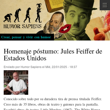
Pasar
al
contenido
principal
Crear, pensar y vivir con humor
Homenaje póstumo: Jules Feiffer de
Estados Unidos
Enviado por
Humor Sapiens
el
Mié, 22/01/2025 - 18:37
Conocido sobre todo por su duradera tira de prensa titulada Feiffer.
Creo más de 35 libros, obras de teatro y guiones para la pantalla.
Escribió obras de teatro: Little Murders (1967), The White House