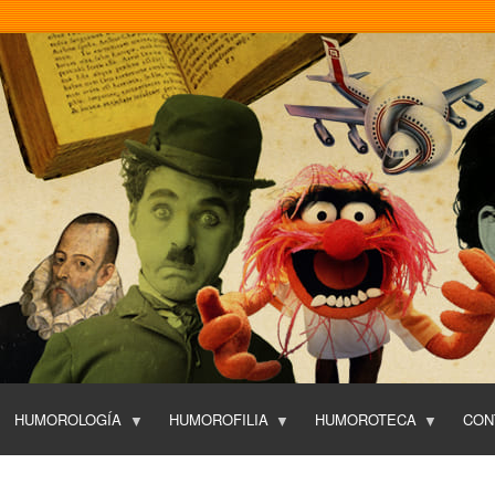
Pasar
al
contenido
principal
HUMOROLOGÍA
HUMOROFILIA
HUMOROTECA
CON
T
O
P