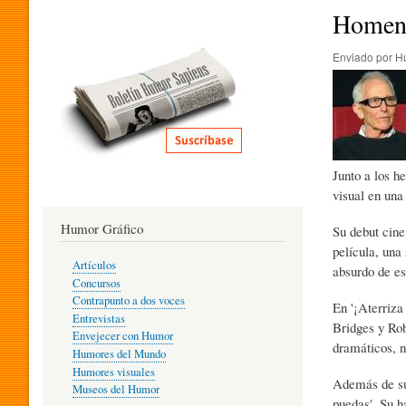
I
Homena
Enviado por
H
T
E
Junto a los h
R
visual en una
Humor Gráfico
Su debut cine
A
película, una
Artículos
absurdo de es
Concursos
T
Contrapunto a dos voces
En '¡Aterriza
Entrevistas
Bridges y Rob
Envejecer con Humor
dramáticos, n
Humores del Mundo
U
Humores visuales
Además de sus
Museos del Humor
puedas'. Su h