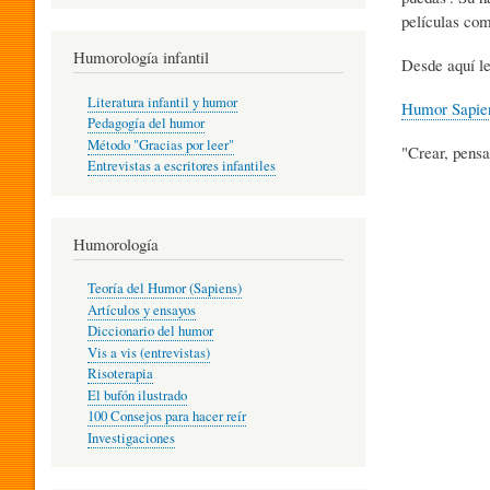
R
películas co
Humorología infantil
Desde aquí le
A
Literatura infantil y humor
Humor Sapie
Pedagogía del humor
Método "Gracias por leer"
"Crear, pensa
I
Entrevistas a escritores infantiles
N
Humorología
Teoría del Humor (Sapiens)
F
Artículos y ensayos
Diccionario del humor
Vis a vis (entrevistas)
A
Risoterapia
El bufón ilustrado
100 Consejos para hacer reír
Investigaciones
N