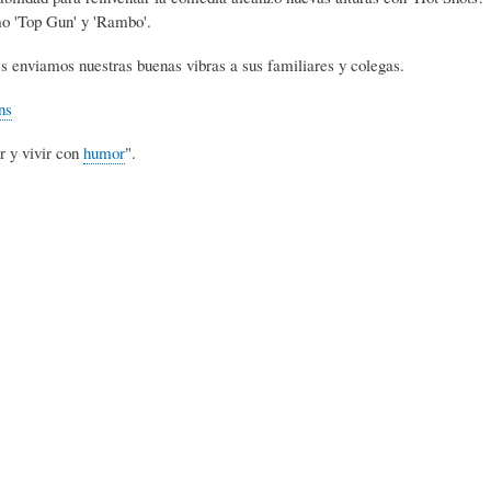
L
A
S
mo 'Top Gun' y 'Rambo'.
s enviamos nuestras buenas vibras a sus familiares y colegas.
H
C
D
ns
r y vivir con
humor
".
U
T
E
M
U
H
O
A
U
R
L
M
(
I
O