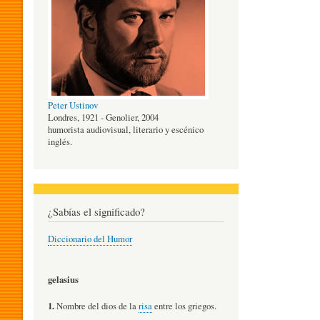
O
G
Peter Ustinov
Í
Londres, 1921 - Genolier, 2004
humorista audiovisual, literario y escénico
inglés.
A
D
¿Sabías el significado?
Diccionario del Humor
E
gelasius
L
1.
Nombre del dios de la
risa
entre los griegos.