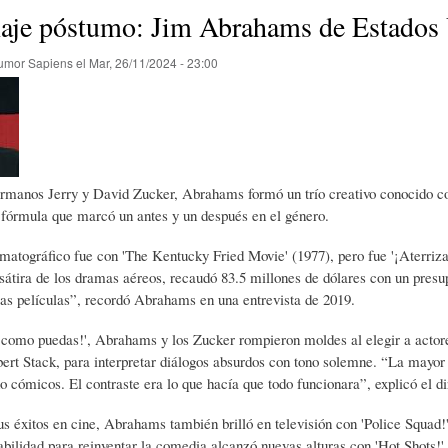
E
P
E
je póstumo: Jim Abrahams de Estados
umor Sapiens
el
Mar, 26/11/2024 - 23:00
O
I
L
R
N
Í
ermanos Jerry y David Zucker, Abrahams formó un trío creativo conocido c
Í
I
C
 fórmula que marcó un antes y un después en el género.
matográfico fue con 'The Kentucky Fried Movie' (1977), pero fue '¡Aterriz
A
Ó
U
 sátira de los dramas aéreos, recaudó 83.5 millones de dólares con un presu
as películas”, recordó Abrahams en una entrevista de 2019.
D
N
L
 como puedas!', Abrahams y los Zucker rompieron moldes al elegir a actor
ert Stack, para interpretar diálogos absurdos con tono solemne. “La mayo
o cómicos. El contraste era lo que hacía que todo funcionara”, explicó el di
E
Y
A
 éxitos en cine, Abrahams también brilló en televisión con 'Police Squad!'
abilidad para reinventar la comedia alcanzó nuevas alturas con 'Hot Shots!'