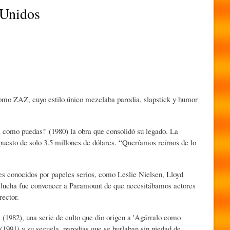
 Unidos
omo ZAZ, cuyo estilo único mezclaba parodia, slapstick y humor
a como puedas!' (1980) la obra que consolidó su legado. La
puesto de solo 3.5 millones de dólares. “Queríamos reírnos de lo
es conocidos por papeles serios, como Leslie Nielsen, Lloyd
r lucha fue convencer a Paramount de que necesitábamos actores
rector.
 (1982), una serie de culto que dio origen a 'Agárralo como
 (1991) y su secuela, parodias que se burlaban sin piedad de