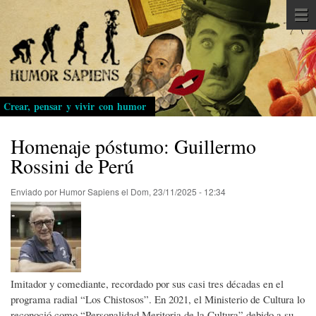
Pasar
al
contenido
principal
Crear, pensar y vivir con humor
Homenaje póstumo: Guillermo
Rossini de Perú
Enviado por
Humor Sapiens
el
Dom, 23/11/2025 - 12:34
Imitador y comediante, recordado por sus casi tres décadas en el
programa radial “Los Chistosos”. En 2021, el Ministerio de Cultura lo
reconoció como “Personalidad Meritoria de la Cultura” debido a su