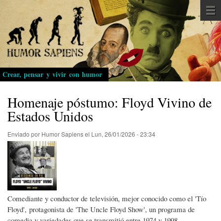
Pasar
al
contenido
principal
Crear, pensar y vivir con humor
Homenaje póstumo: Floyd Vivino de
Estados Unidos
Enviado por
Humor Sapiens
el
Lun, 26/01/2026 - 23:34
Comediante y conductor de televisión, mejor conocido como el 'Tío
Floyd', protagonista de 'The Uncle Floyd Show', un programa de
comedia y variedades que se transmitió entre 1974 y 1998.