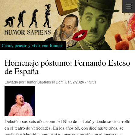
Pasar
al
contenido
principal
Crear, pensar y vivir con humor
Homenaje póstumo: Fernando Esteso
de España
Enviado por
Humor Sapiens
el
Dom, 01/02/2026 - 13:51
Debutó a sus seis años como 'el Niño de la Jota' y donde se desarrolló
en el teatro de variedades. En los años 60, con diecinueve años, se
trasladó a Madrid y comenzó a tener repercusión en el teatro y la