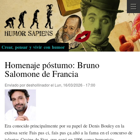
Pasar
al
contenido
principal
Crear, pensar y vivir con humor
Homenaje póstumo: Bruno
Salomone de Francia
Enviado por
deshollinador
el
Lun, 16/03/2026 - 17:00
Era conocido principalmente por su papel de Denis Bouley en la
exitosa serie Fais pas ci, fais pas ça.altó a la fama en el concurso de
talentos Graine de Star, que ganó en 1996 como humorista.