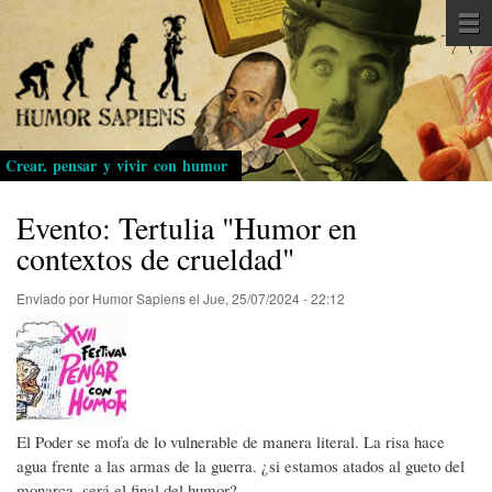
Pasar
al
contenido
principal
Crear, pensar y vivir con humor
Evento: Tertulia "Humor en
contextos de crueldad"
Enviado por
Humor Sapiens
el
Jue, 25/07/2024 - 22:12
El Poder se mofa de lo vulnerable de manera literal. La risa hace
agua frente a las armas de la guerra. ¿si estamos atados al gueto del
monarca, será el final del humor?