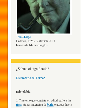
O
G
Tom Sharpe
Í
Londres, 1928 - Llafranch, 2013
humorista literario inglés.
A
¿Sabías el significado?
D
Diccionario del Humor
E
gelotofobia
1.
Trastorno que consiste en adjudicarle a las
L
risas
ajenas intención de
burla
o ataque hacia