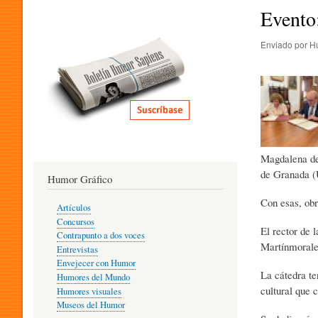
I
Evento
Enviado por
H
T
E
R
Magdalena de 
de Granada (
Humor Gráfico
A
Con esas, obr
Artículos
Concursos
El rector de 
T
Contrapunto a dos voces
Martínmorales
Entrevistas
Envejecer con Humor
La cátedra te
Humores del Mundo
U
cultural que 
Humores visuales
Museos del Humor