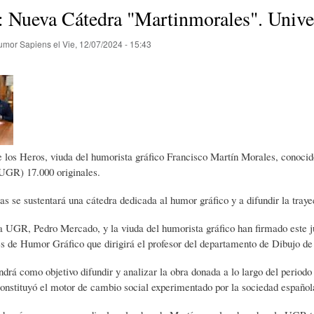
E
P
E
: Nueva Cátedra "Martinmorales". Unive
umor Sapiens
el
Vie, 12/07/2024 - 15:43
O
I
L
R
N
Í
Í
I
C
los Heros, viuda del humorista gráfico Francisco Martín Morales, conoci
UGR) 17.000 originales.
A
Ó
U
as se sustentará una cátedra dedicada al humor gráfico y a difundir la trayec
la UGR, Pedro Mercado, y la viuda del humorista gráfico han firmado este 
D
N
L
 de Humor Gráfico que dirigirá el profesor del departamento de Dibujo de
ndrá como objetivo difundir y analizar la obra donada a lo largo del periodo 
E
Y
A
constituyó el motor de cambio social experimentado por la sociedad español