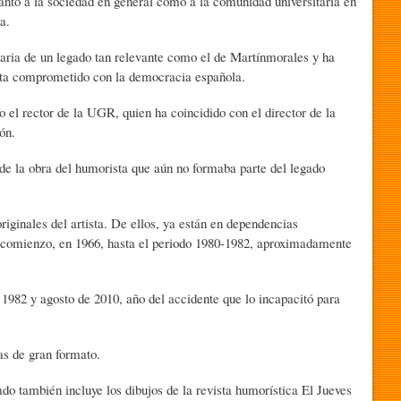
nto a la sociedad en general como a la comunidad universitaria en
a.
itaria de un legado tan relevante como el de Martínmorales y ha
ista comprometido con la democracia española.
 el rector de la UGR, quien ha coincidido con el director de la
ón.
de la obra del humorista que aún no formaba parte del legado
iginales del artista. De ellos, ya están en dependencias
s comienzo, en 1966, hasta el periodo 1980-1982, aproximadamente
 1982 y agosto de 2010, año del accidente que lo incapacitó para
as de gran formato.
ado también incluye los dibujos de la revista humorística El Jueves