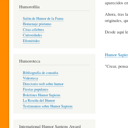
aparecidos en
T
Humorofilia
Ahora, tras l
Salón de Humor de la Fama
originales, q
Homenaje póstumo
I
Citas célebres
Desde aquí le
Curiosidades
Efemérides
L
Humor Sapie
Humoroteca
Y
"Crear, pensa
Bibliografía de consulta
Videoteca
H
Directorio web sobre humor
Fiestas populares
Boletines Humor Sapiens
U
La Reseña del Humor
Testimonios sobre Humor Sapiens
M
International Humor Sapiens Award