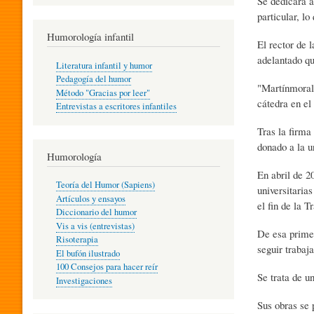
Se dedicará a
R
particular, l
Humorología infantil
El rector de 
A
adelantado qu
Literatura infantil y humor
Pedagogía del humor
"Martínmorale
Método "Gracias por leer"
I
cátedra en el
Entrevistas a escritores infantiles
Tras la firma
donado a la u
N
Humorología
En abril de 2
Teoría del Humor (Sapiens)
universitaria
F
Artículos y ensayos
el fin de la T
Diccionario del humor
Vis a vis (entrevistas)
De esa primer
A
Risoterapia
seguir trabaj
El bufón ilustrado
100 Consejos para hacer reír
Se trata de u
Investigaciones
N
Sus obras se 