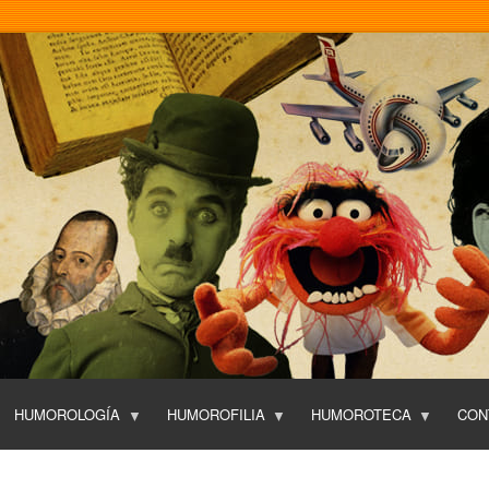
Pasar
al
contenido
principal
HUMOROLOGÍA
HUMOROFILIA
HUMOROTECA
CON
T
O
P