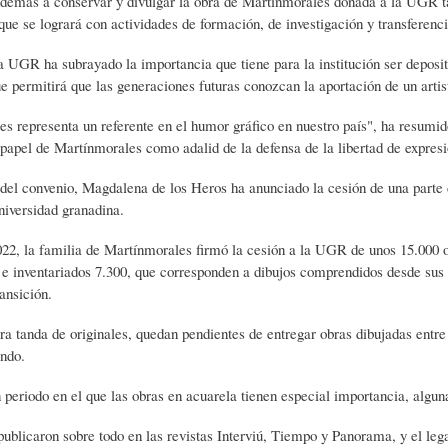
demás a conservar y divulgar la obra de Martínmorales donada a la UGR ta
L
A
S
o que se logrará con actividades de formación, de investigación y transferenci
la UGR ha subrayado la importancia que tiene para la institución ser depos
H
C
D
e permitirá que las generaciones futuras conozcan la aportación de un art
s representa un referente en el humor gráfico en nuestro país", ha resumido
U
T
E
 papel de Martínmorales como adalid de la defensa de la libertad de expresi
 del convenio, Magdalena de los Heros ha anunciado la cesión de una parte 
niversidad granadina.
M
U
H
022, la familia de Martínmorales firmó la cesión a la UGR de unos 15.000 or
s e inventariados 7.300, que corresponden a dibujos comprendidos desde su
O
A
U
ransición.
a tanda de originales, quedan pendientes de entregar obras dibujadas entre
R
L
M
ando.
n periodo en el que las obras en acuarela tienen especial importancia, algun
(
I
O
publicaron sobre todo en las revistas Interviú, Tiempo y Panorama, y el leg