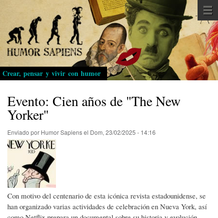
Pasar
al
contenido
principal
Crear, pensar y vivir con humor
Evento: Cien años de "The New
Yorker"
Enviado por
Humor Sapiens
el
Dom, 23/02/2025 - 14:16
Con motivo del centenario de esta icónica revista estadounidense, se
han organizado varias actividades de celebración en Nueva York, así
como Netflix prepara un documental sobre su historia y evolución.