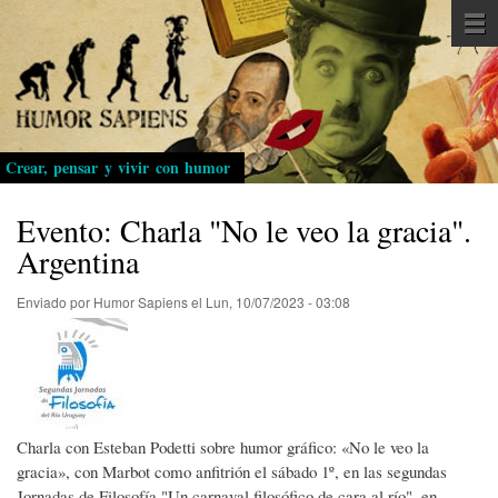
Pasar
al
contenido
principal
Crear, pensar y vivir con humor
Evento: Charla "No le veo la gracia".
Argentina
Enviado por
Humor Sapiens
el
Lun, 10/07/2023 - 03:08
Charla con Esteban Podetti sobre humor gráfico: «No le veo la
gracia», con Marbot como anfitrión el sábado 1º, en las segundas
Jornadas de Filosofía "Un carnaval filosófico de cara al río", en