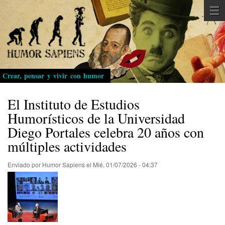
Pasar
al
contenido
principal
Crear, pensar y vivir con humor
El Instituto de Estudios
Humorísticos de la Universidad
Diego Portales celebra 20 años con
múltiples actividades
Enviado por
Humor Sapiens
el
Mié, 01/07/2026 - 04:37