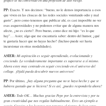
gráfico se ha convertido en una profesión de alto riesgo.
PP:
Exacto. Y nos decimos: “bueno, no le demos importancia a esos
que viven en las cloacas de las redes sociales vomitando odio y mal
gusto”, pero como tenemos que publicar ahí, es casi imposible no ver
esas asquerosidades y no podemos evitar que de alguna manera nos
afecte, ¿no es cierto?. Pero bueno, como dice mi hijo: “es lo que
hay”… Asier, algo que me encantaría saber: dentro del humor, ¿qué
te gustaría hacer que no hayas hecho? (Incluso puede ser hasta
incursionar en otras modalidades).
ASIER:
Mi aspiración es seguir aprendiendo, evolucionando y
creciendo. Lo verdaderamente importante es superarse a sí mismo.
Ahora estoy muy centrado en seguir creciendo en el universo del
collage. ¡Ojalá pueda descubrir nuevos universos!
PP
: Por último,
¿hay alguna pregunta que no te haya hecho y que te
hubiera gustado que te hiciera? Si es así, ¿puedes responderla ahora?
ASIER:
Todo OK… Muchas gracias Pepe por la entrevista y por tu
gran creatividad que nos regalas habitualmente. Eres un ejemplo a
seguir. Gracias a los lectores por tomarse el tiempo de leer estas