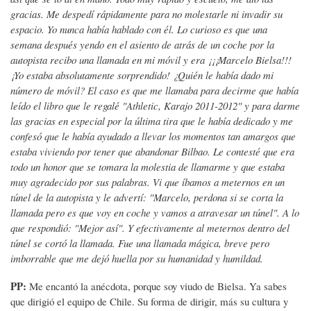
gracias. Me despedí rápidamente para no molestarle ni invadir su
espacio. Yo nunca había hablado con él. Lo curioso es que una
semana después yendo en el asiento de atrás de un coche por la
autopista recibo una llamada en mi móvil y era ¡¡¡Marcelo Bielsa!!!
¡Yo estaba absolutamente sorprendido! ¿Quién le había dado mi
número de móvil? El caso es que me llamaba para decirme que había
leído el libro que le regalé "Athletic, Karajo 2011-2012" y para darme
las gracias en especial por la última tira que le había dedicado y me
confesó que le había ayudado a llevar los momentos tan amargos que
estaba viviendo por tener que abandonar Bilbao. Le contesté que era
todo un honor que se tomara la molestia de llamarme y que estaba
muy agradecido por sus palabras. Vi que íbamos a meternos en un
túnel de la autopista y le advertí: "Marcelo, perdona si se corta la
llamada pero es que voy en coche y vamos a atravesar un túnel". A lo
que respondió: "Mejor así". Y efectivamente al meternos dentro del
túnel se cortó la llamada. Fue una llamada mágica, breve pero
imborrable que me dejó huella por su humanidad y humildad.
PP:
Me encantó la anécdota, porque soy viudo de Bielsa. Ya sabes
que dirigió el equipo de Chile. Su forma de dirigir, más su cultura y