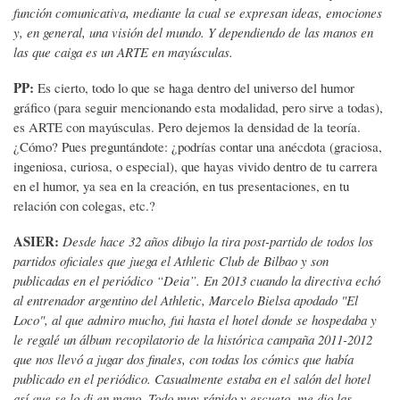
función comunicativa, mediante la cual se expresan ideas, emociones
y, en general, una visión del mundo. Y dependiendo de las manos en
las que caiga es un ARTE en mayúsculas.
PP:
Es cierto, todo lo que se haga dentro del universo del humor
gráfico (para seguir mencionando esta modalidad, pero sirve a todas),
es ARTE con mayúsculas. Pero dejemos la densidad de la teoría.
¿Cómo? Pues preguntándote: ¿podrías contar una anécdota (graciosa,
ingeniosa, curiosa, o especial), que hayas vivido dentro de tu carrera
en el humor, ya sea en la creación, en tus presentaciones, en tu
relación con colegas, etc.?
ASIER:
Desde hace 32 años dibujo la tira post-partido de todos los
partidos oficiales que juega el Athletic Club de Bilbao y son
publicadas en el periódico “Deia”. En 2013 cuando la directiva echó
al entrenador argentino del Athletic, Marcelo Bielsa apodado "El
Loco", al que admiro mucho, fui hasta el hotel donde se hospedaba y
le regalé un álbum recopilatorio de la histórica campaña 2011-2012
que nos llevó a jugar dos finales, con todas los cómics que había
publicado en el periódico. Casualmente estaba en el salón del hotel
así que se lo di en mano. Todo muy rápido y escueto, me dio las