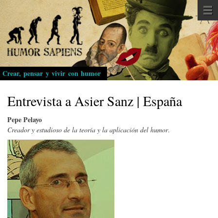
Pasar
al
contenido
principal
Crear, pensar y vivir con humor
Entrevista a Asier Sanz | España
Pepe Pelayo
Creador y estudioso de la teoría y la aplicación del humor
.