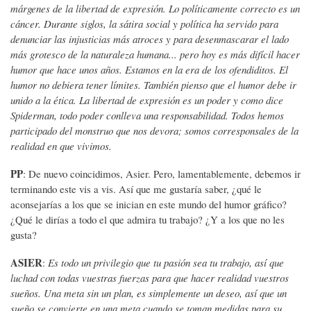
márgenes de la libertad de expresión. Lo políticamente correcto es un
cáncer. Durante siglos, la sátira social y política ha servido para
denunciar las injusticias más atroces y para desenmascarar el lado
más grotesco de la naturaleza humana... pero hoy es más difícil hacer
humor que hace unos años. Estamos en la era de los ofendiditos. El
humor no debiera tener límites. También pienso que el humor debe ir
unido a la ética. La libertad de expresión es un poder y como dice
Spiderman, todo poder conlleva una responsabilidad. Todos hemos
participado del monstruo que nos devora; somos corresponsales de la
realidad en que vivimos.
PP
: De nuevo coincidimos, Asier. Pero, lamentablemente, debemos ir
terminando este vis a vis. Así que me gustaría saber, ¿qué le
aconsejarías a los que se inician en este mundo del humor gráfico?
¿Qué le dirías a todo el que admira tu trabajo? ¿Y a los que no les
gusta?
ASIER
:
Es todo un privilegio que tu pasión sea tu trabajo, así que
luchad con todas vuestras fuerzas para que hacer realidad vuestros
sueños. Una meta sin un plan, es simplemente un deseo, así que un
sueño se convierte en una meta cuando se toman medidas para su