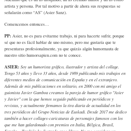
artista y persona. Por tal motivo a partir de ahora sus respuestas se
señalarán como “AS” (Asier Sanz).
Comencemos entonces…
PP:
Asier, no es para evitarme trabajo, ni para hacerte sufrir, porque
sé que no es fácil hablar de uno mismo, pero me gustaría que te
presentaras profesionalmente, ya que quizás algún humornauta de
nuestro sitio humorsapien.com no te conoce.
ASIER:
Soy un humorista gráfico, ilustrador y artista del collage.
Tengo 53 años y llevo 33 años, desde 1989 publicando mis trabajos en
diferentes medios de comunicación en España y en el extranjero.
Además de mis publicaciones en solitario, en 2000 con mi amigo el
guionista Javier Gamboa creamos la pareja de humor gráfico "Asier
y Javier" con la que hemos seguido publicando en periódicos y
revistas, y actualmente firmamos la tira diaria de actualidad en los
tres periódicos del Grupo Noticias de Euskadi. Desde 2017 me dedico
también a hacer collages-caricaturas de personajes famosos con los
que me han galardonado con premios en Italia, Bélgica, Brasil,
España... También he ilustrado once libros. No me considero un