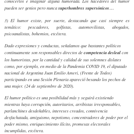
conocerlos e imaginar alguna humorada. Los hacedores del humor
pueden ser genios pero nunca
superhombres supersónicos
…
3) El humor existe, por suerte, destacando que casi siempre es
temático: pescadores, golfistas, automovilistas, abogados,
psicoanalistas, bohemios, etcétera.
Dado expresiones y conductas, señalamos que bastantes políticos
continuamente son responsables directos de
competencia desleal
con
los humoristas, por la cantidad y calidad de sus solemnes dislates
como, por ejemplo, en medio de la Pandemia COVID 19, el diputado
nacional de Argentina Juan Emilio Ameri, (Frente de Todos)
participando en una Sesión Plenaria apareció besando los pechos de
una mujer. (24 de septiembre de 2020).
El humor político es una posibilidad más y seguirá existiendo
mientras haya corrupción, autoritarios, arribistas irresponsables,
parlanchines desdeñables, intereses creados, connivencia
desfachatada, amiguismo, nepotismo, concentradores de poder por el
poder mismo, enriquecimiento ilícito, promesas electorales
incumplidas, etcétera.