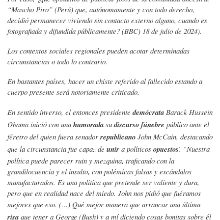
“Mascho Piro” (Perú) que, autónomamente y con todo derecho,
decidió permanecer viviendo sin contacto externo alguno, cuando es
fotografiada y difundida públicamente? (BBC) 18 de julio de 2024).
Los contextos sociales regionales pueden acotar determinadas
circunstancias o todo lo contrario.
En bastantes países, hacer un chiste referido al fallecido estando a
cuerpo presente será notoriamente criticado.
En sentido inverso, el entonces presidente
demócrata
Barack Hussein
Obama inició con una
humorada
su
discurso
fúnebre
público ante el
féretro del quien fuera senador
republicano
John McCain, destacando
que la circunstancia fue capaz de
unir
a políticos
opuestos
“Nuestra
:
política puede parecer ruin y mezquina, traficando con la
grandilocuencia y el insulto, con polémicas falsas y escándalos
manufacturados. Es una política que pretende ser valiente y dura,
pero que en realidad nace del miedo. John nos pidió que fuéramos
mejores que eso. (…) Qué mejor manera que arrancar una última
risa
que tener a George (Bush) y a mí diciendo cosas bonitas sobre él