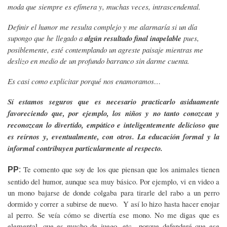
moda que siempre es efímera y, muchas veces, intrascendental.
Definir el humor me resulta complejo y me alarmaría si un día
supongo que he llegado a
algún resultado final inapelable
pues,
posiblemente, esté contemplando un agreste paisaje mientras me
deslizo en medio de un profundo barranco sin darme cuenta.
Es casi como explicitar porqué nos enamoramos…
Sí estamos seguros que es necesario practicarlo asiduamente
favoreciendo que, por ejemplo, los niños y no tanto conozcan y
reconozcan lo divertido, empático e inteligentemente delicioso que
es reírnos y, eventualmente, con otros. La educación formal y la
informal contribuyen particularmente al respecto.
Te comento que soy de los que piensan que los animales tienen
PP
:
sentido del humor, aunque sea muy básico. Por ejemplo, vi en video a
un mono bajarse de donde colgaba para tirarle del rabo a un perro
dormido y correr a subirse de nuevo. Y así lo hizo hasta hacer enojar
al perro. Se veía cómo se divertía ese mono. No me digas que es
elemental, que es mucho de juego, etc., porque defenderé que ese