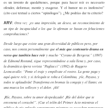
es un invento de quedabienes, porque para hacer reír es necesario
ofender, deformar, mentir y exagerar. Y el humor no es inofensivo”
(cito casi textual a ciertos “opinólogos”). ¿Me podrías dar tu criterio?
Otra vez ¿es una impresión, un deseo, un reconocimiento de
ARV
:
un tipo de incapacidad o los que lo afirman se basan en fehacientes
comprobaciones?
Desde luego que existe una gran diversidad de públicos pero, por
caso, nos consta personalmente que
el más que centenario drama en
verso que también hace reír
y mucho “Cyrano de Bergerac” (1897)
de Edmond Rostand, sigue representándose a sala llena y, por caso,
la dramática ópera verista “Pagliacci” (1892) de Ruggero
Leoncavallo: “Ponte el traje y empólvate el rostro. La gente paga y
aquí quiere reír, y si Arlequín te roba a Colombina, ¡ríe, Payaso, y
todos te aplaudirán! Transforma en bromas la congoja y el llanto; en
una mueca los sollozos y el dolor. ¡Ah!
¡Ríe, Payaso, sobre tu amor despedazado! ¡Ríe del dolor que te
envenena el corazón!”. (Cae el telón del Primer Acto mientras el
público de pie aplaude sonoramente mientras se escuchan numerosos