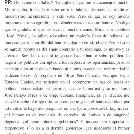
De acuerdo. ¿Sabes? Te cojfieso que me autocensuro mucho.
PP
:
Mejor dicho, lo hacía mucho en mis inicios, después se instala el
mecanismo inconsciente y sale solo. Pero es que le doy mucha
importancia a no agredir, a no ofender a nadie con mi humor. No digo
que se prohiba al que lo hace ni mucho menos. Mira, si el político
“José Pérez”, lo pillan robándose un maletín lleno de billetes, se
merece que el martillo del humor caiga sobre él, obvio. Pero si solo
se agrede porque es del signo contrario a tu ideología, es injusto y es
cobarde. Soy de los que si tengo que hacer humor sobre política, lo
hago a los políticos corruptos, a los ineptos, a los oportunistas, pero no
necesito citar ni al de este bando ni al otro, porque esa enfermedad la
padecen todos. A propósito de “José Pérez”, cada vez que voy a
Estados Unidos, me retienen en el aeropuerto un par de horas en
policía, porque existe un terrorista que se llama así y yo me llamo
José Pelayo Pérez y de orige cubano. Imagínate, ja, ja. Bueno, me
desvié mucho. Amigo mío, se nota que te gusta el humor político, por
tal motivo te hago tres preguntas en una (para provocarte): la primera,
¿el humor es de izquierda de derecha, de ambos o de ninguno?
Segunda, ¿el humor derriba gobiernos? Y tercera, sin importar si
respondiste sí o no a si derriba gobiernos, ¿es necesario el humor