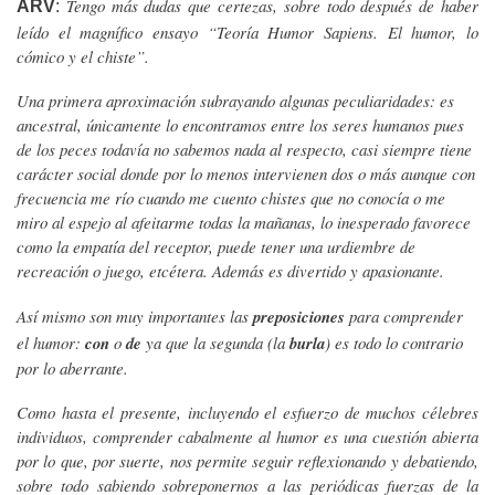
Tengo más dudas que certezas, sobre todo después de haber
ARV
:
leído el magnífico ensayo “Teoría Humor Sapiens. El humor, lo
cómico y el chiste”.
Una primera aproximación subrayando algunas peculiaridades: es
ancestral, únicamente lo encontramos entre los seres humanos pues
de los peces todavía no sabemos nada al respecto, casi siempre tiene
carácter social donde por lo menos intervienen dos o más aunque con
frecuencia me río cuando me cuento chistes que no conocía o me
miro al espejo al afeitarme todas la mañanas, lo inesperado favorece
como la empatía del receptor, puede tener una urdiembre de
recreación o juego, etcétera. Además es divertido y apasionante.
Así mismo son muy importantes las
preposiciones
para comprender
el humor:
con
o
de
ya que la segunda (la
burla
) es todo lo contrario
por lo aberrante.
Como hasta el presente, incluyendo el esfuerzo de muchos célebres
individuos, comprender cabalmente al humor es una cuestión abierta
por lo que, por suerte, nos permite seguir reflexionando y debatiendo,
sobre todo sabiendo sobreponernos a las periódicas fuerzas de la