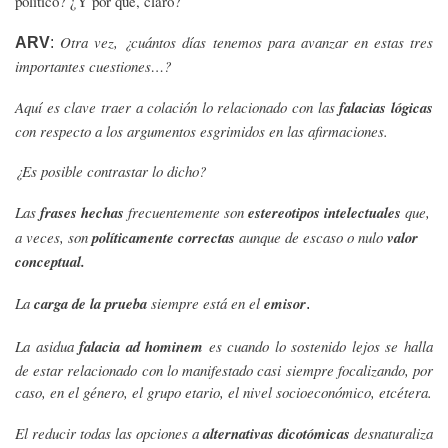
político? ¿Y por qué, claro?
Otra vez, ¿cuántos días tenemos para avanzar en estas tres
ARV
:
importantes cuestiones…?
Aquí es clave traer a colación lo relacionado con las
falacias lógicas
con respecto a los argumentos esgrimidos en las afirmaciones.
¿Es posible contrastar lo dicho?
Las
frases hechas
frecuentemente son
estereotipos intelectuales
que,
a veces, son
políticamente correctas
aunque de escaso o nulo
valor
conceptual.
La
carga de la prueba
siempre está en el
emisor
.
La asidua
falacia ad hominem
es cuando lo sostenido lejos se halla
de estar relacionado con lo manifestado casi siempre focalizando, por
caso, en el género, el grupo etario, el nivel socioeconómico, etcétera.
El reducir todas las opciones a
alternativas dicotómicas
desnaturaliza