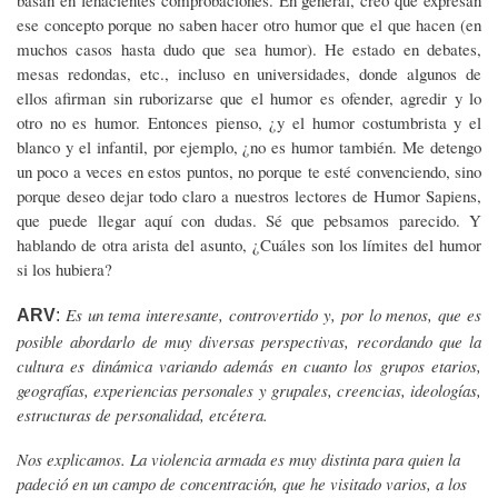
basan en fehacientes comprobaciones. En general, creo que expresan
ese concepto porque no saben hacer otro humor que el que hacen (en
muchos casos hasta dudo que sea humor). He estado en debates,
mesas redondas, etc., incluso en universidades, donde algunos de
ellos afirman sin ruborizarse que el humor es ofender, agredir y lo
otro no es humor. Entonces pienso, ¿y el humor costumbrista y el
blanco y el infantil, por ejemplo, ¿no es humor también. Me detengo
un poco a veces en estos puntos, no porque te esté convenciendo, sino
porque deseo dejar todo claro a nuestros lectores de Humor Sapiens,
que puede llegar aquí con dudas. Sé que pebsamos parecido. Y
hablando de otra arista del asunto, ¿Cuáles son los límites del humor
si los hubiera?
Es un tema interesante, controvertido y, por lo menos, que es
ARV
:
posible abordarlo de muy diversas perspectivas, recordando que la
cultura es dinámica variando además en cuanto los grupos etarios,
geografías, experiencias personales y grupales, creencias, ideologías,
estructuras de personalidad, etcétera.
Nos explicamos. La violencia armada es muy distinta para quien la
padeció en un campo de concentración, que he visitado varios, a los