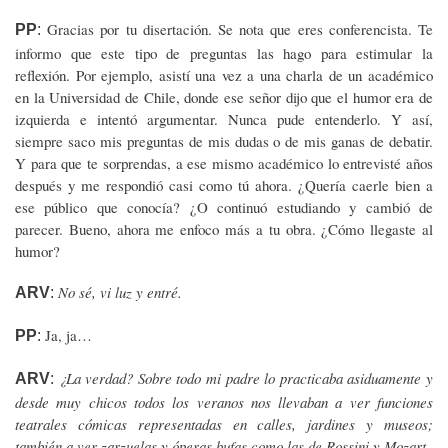
Gracias por tu disertación. Se nota que eres conferencista. Te
PP
:
informo que este tipo de preguntas las hago para estimular la
reflexión. Por ejemplo, asistí una vez a una charla de un académico
en la Universidad de Chile, donde ese señor dijo que el humor era de
izquierda e intentó argumentar. Nunca pude entenderlo. Y así,
siempre saco mis preguntas de mis dudas o de mis ganas de debatir.
Y para que te sorprendas, a ese mismo académico lo entrevisté años
después y me respondió casi como tú ahora. ¿Quería caerle bien a
ese público que conocía? ¿O continuó estudiando y cambió de
parecer. Bueno, ahora me enfoco más a tu obra. ¿Cómo llegaste al
humor?
No sé, vi luz y entré.
ARV
:
Ja, ja…
PP
:
¿La verdad? Sobre todo mi padre lo practicaba asiduamente y
ARV
:
desde muy chicos todos los veranos nos llevaban a ver funciones
teatrales cómicas representadas en calles, jardines y museos;
también a ver zarzuelas y óperas bufas como las de Rossini y Mozart.