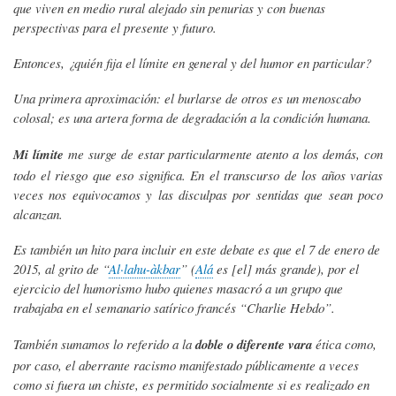
que viven en medio rural alejado sin penurias y con buenas
perspectivas para el presente y futuro.
Entonces, ¿quién fija el límite en general y del humor en particular?
Una primera aproximación: el burlarse de otros es un menoscabo
colosal; es una artera forma de degradación a la condición humana.
Mi límite
me surge de estar particularmente atento a los demás, con
todo el riesgo que eso significa. En el transcurso de los años varias
veces nos equivocamos y las disculpas por sentidas que sean poco
alcanzan.
Es también un hito para incluir en este debate es que el 7 de enero de
2015, al grito de “
Al·lahu-àkbar
” (
Alá
es [el] más grande), por el
ejercicio del humorismo hubo quienes masacró a un grupo que
trabajaba en el semanario satírico francés “Charlie Hebdo”.
También sumamos lo referido a la
doble o diferente vara
ética como,
por caso, el aberrante racismo manifestado públicamente a veces
como si fuera un chiste, es permitido socialmente si es realizado en