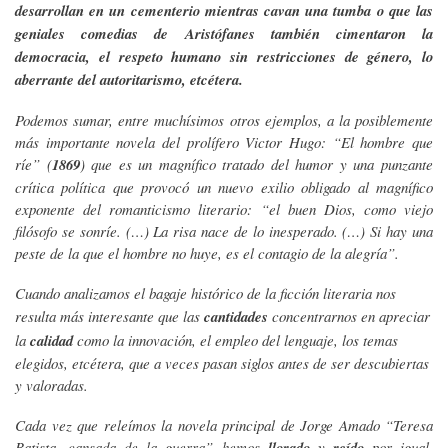
desarrollan en un cementerio mientras cavan una tumba o que las
geniales comedias de Aristófanes también cimentaron la
democracia, el respeto humano sin restricciones de género, lo
aberrante del autoritarismo, etcétera.
Podemos sumar, entre muchísimos otros ejemplos, a la posiblemente
más importante novela del prolífero Victor Hugo: “El hombre que
ríe” (
1869
) que es un magnífico tratado del humor y una punzante
crítica política que provocó un nuevo exilio obligado al magnífico
exponente del romanticismo literario: “el buen Dios, como viejo
filósofo se sonríe. (…) La risa nace de lo inesperado. (…) Si hay una
peste de la que el hombre no huye, es el contagio de la alegría”.
Cuando analizamos el bagaje histórico de la ficción literaria nos
resulta más interesante que
las
cantidades
concentrarnos en apreciar
la
calidad
como la innovación, el empleo del lenguaje, los temas
elegidos, etcétera, que a veces pasan siglos antes de ser descubiertas
y valoradas.
Cada vez que releímos la novela principal de Jorge Amado “Teresa
Batista, cansada de la guerra” hemos
llorado
y
reído
por igual,