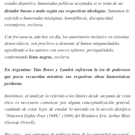
estadio deportivo, humoradas políticas aceptadas si se trata de un
dictador bueno o malo según sus respectivas ideologías
Sumamos lo
.
referido a humoradas misóginas, homofóbicas, discapacidad,
extranjeros, etcétera.
Con frecuencia, aún hoy en día, los autoritarios inclusive en sistemas
democráticos, son proclives a denostar al humor ninguneándolo,
agrediendo a los autores con soeces epítetos, persiguiéndolo,
conformando
listas negras,
etcétera.
En Argentina: Tato Bores y Landrú sufrieron la ira de poderosos
que pocos recuerdan mientras sus respetivas obras humorísticas
perduran.
Insistimos, al analizar lo referido a los límites desde un punto de vista
ético es necesario comenzar por alguna conceptualización general,
cuidando de estar lejos de emular lo narrado en la novela distópica
“Nineteen Eighty-Four (1948)” (1949) del Británico Eric Arthur Blair
(George Orwell).
Por caso, ¿qué opinamos de publicar fotos de la comunidad ancestral