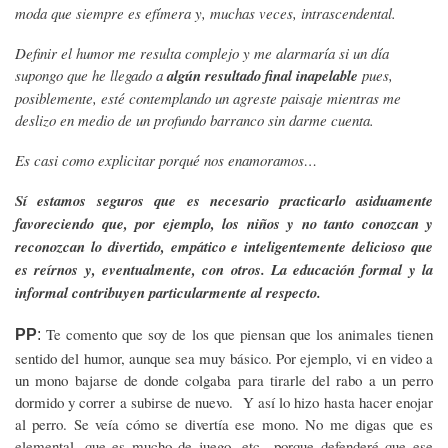
moda que siempre es efímera y, muchas veces, intrascendental.
Definir el humor me resulta complejo y me alarmaría si un día
supongo que he llegado a
algún resultado final inapelable
pues,
posiblemente, esté contemplando un agreste paisaje mientras me
deslizo en medio de un profundo barranco sin darme cuenta.
Es casi como explicitar porqué nos enamoramos…
Sí estamos seguros que es necesario practicarlo asiduamente
favoreciendo que, por ejemplo, los niños y no tanto conozcan y
reconozcan lo divertido, empático e inteligentemente delicioso que
es reírnos y, eventualmente, con otros. La educación formal y la
informal contribuyen particularmente al respecto.
Te comento que soy de los que piensan que los animales tienen
PP
:
sentido del humor, aunque sea muy básico. Por ejemplo, vi en video a
un mono bajarse de donde colgaba para tirarle del rabo a un perro
dormido y correr a subirse de nuevo. Y así lo hizo hasta hacer enojar
al perro. Se veía cómo se divertía ese mono. No me digas que es
elemental, que es mucho de juego, etc., porque defenderé que ese