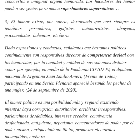
conocerlos e imaginar alguna humorada. Los hacedores del humor
pueden ser genios pero nunca
superhombres supersónicos
…
3) El humor existe, por suerte, destacando que casi siempre es
temático: pescadores, golfistas, automovilistas, abogados,
psicoanalistas, bohemios, etcétera.
Dado expresiones y conductas, señalamos que bastantes políticos
continuamente son responsables directos de
competencia desleal
con
los humoristas, por la cantidad y calidad de sus solemnes dislates
como, por ejemplo, en medio de la Pandemia COVID 19, el diputado
nacional de Argentina Juan Emilio Ameri, (Frente de Todos)
participando en una Sesión Plenaria apareció besando los pechos de
una mujer. (24 de septiembre de 2020).
El humor político es una posibilidad más y seguirá existiendo
mientras haya corrupción, autoritarios, arribistas irresponsables,
parlanchines desdeñables, intereses creados, connivencia
desfachatada, amiguismo, nepotismo, concentradores de poder por el
poder mismo, enriquecimiento ilícito, promesas electorales
incumplidas, etcétera.