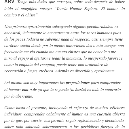
Tengo más dudas que certezas, sobre todo después de haber
ARV
:
leído el magnífico ensayo “Teoría Humor Sapiens. El humor, lo
cómico y el chiste”.
Una primera aproximación subrayando algunas peculiaridades: es
ancestral, únicamente lo encontramos entre los seres humanos pues
de los peces todavía no sabemos nada al respecto, casi siempre tiene
carácter social donde por lo menos intervienen dos o más aunque con
frecuencia me río cuando me cuento chistes que no conocía o me
miro al espejo al afeitarme todas la mañanas, lo inesperado favorece
como la empatía del receptor, puede tener una urdiembre de
recreación o juego, etcétera. Además es divertido y apasionante.
Así mismo son muy importantes las
preposiciones
para comprender
el humor:
con
o
de
ya que la segunda (la
burla
) es todo lo contrario
por lo aberrante.
Como hasta el presente, incluyendo el esfuerzo de muchos célebres
individuos, comprender cabalmente al humor es una cuestión abierta
por lo que, por suerte, nos permite seguir reflexionando y debatiendo,
sobre todo sabiendo sobreponernos a las periódicas fuerzas de la