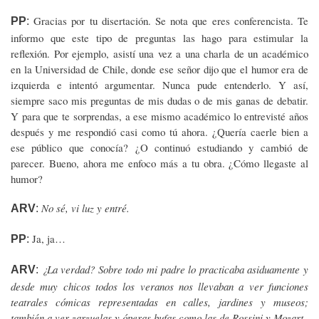
Gracias por tu disertación. Se nota que eres conferencista. Te
PP
:
informo que este tipo de preguntas las hago para estimular la
reflexión. Por ejemplo, asistí una vez a una charla de un académico
en la Universidad de Chile, donde ese señor dijo que el humor era de
izquierda e intentó argumentar. Nunca pude entenderlo. Y así,
siempre saco mis preguntas de mis dudas o de mis ganas de debatir.
Y para que te sorprendas, a ese mismo académico lo entrevisté años
después y me respondió casi como tú ahora. ¿Quería caerle bien a
ese público que conocía? ¿O continuó estudiando y cambió de
parecer. Bueno, ahora me enfoco más a tu obra. ¿Cómo llegaste al
humor?
No sé, vi luz y entré.
ARV
:
Ja, ja…
PP
:
¿La verdad? Sobre todo mi padre lo practicaba asiduamente y
ARV
:
desde muy chicos todos los veranos nos llevaban a ver funciones
teatrales cómicas representadas en calles, jardines y museos;
también a ver zarzuelas y óperas bufas como las de Rossini y Mozart.