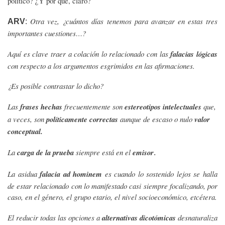
político? ¿Y por qué, claro?
Otra vez, ¿cuántos días tenemos para avanzar en estas tres
ARV
:
importantes cuestiones…?
Aquí es clave traer a colación lo relacionado con las
falacias lógicas
con respecto a los argumentos esgrimidos en las afirmaciones.
¿Es posible contrastar lo dicho?
Las
frases hechas
frecuentemente son
estereotipos intelectuales
que,
a veces, son
políticamente correctas
aunque de escaso o nulo
valor
conceptual.
La
carga de la prueba
siempre está en el
emisor
.
La asidua
falacia ad hominem
es cuando lo sostenido lejos se halla
de estar relacionado con lo manifestado casi siempre focalizando, por
caso, en el género, el grupo etario, el nivel socioeconómico, etcétera.
El reducir todas las opciones a
alternativas dicotómicas
desnaturaliza