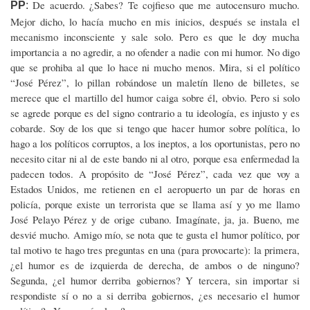
De acuerdo. ¿Sabes? Te cojfieso que me autocensuro mucho.
PP
:
Mejor dicho, lo hacía mucho en mis inicios, después se instala el
mecanismo inconsciente y sale solo. Pero es que le doy mucha
importancia a no agredir, a no ofender a nadie con mi humor. No digo
que se prohiba al que lo hace ni mucho menos. Mira, si el político
“José Pérez”, lo pillan robándose un maletín lleno de billetes, se
merece que el martillo del humor caiga sobre él, obvio. Pero si solo
se agrede porque es del signo contrario a tu ideología, es injusto y es
cobarde. Soy de los que si tengo que hacer humor sobre política, lo
hago a los políticos corruptos, a los ineptos, a los oportunistas, pero no
necesito citar ni al de este bando ni al otro, porque esa enfermedad la
padecen todos. A propósito de “José Pérez”, cada vez que voy a
Estados Unidos, me retienen en el aeropuerto un par de horas en
policía, porque existe un terrorista que se llama así y yo me llamo
José Pelayo Pérez y de orige cubano. Imagínate, ja, ja. Bueno, me
desvié mucho. Amigo mío, se nota que te gusta el humor político, por
tal motivo te hago tres preguntas en una (para provocarte): la primera,
¿el humor es de izquierda de derecha, de ambos o de ninguno?
Segunda, ¿el humor derriba gobiernos? Y tercera, sin importar si
respondiste sí o no a si derriba gobiernos, ¿es necesario el humor