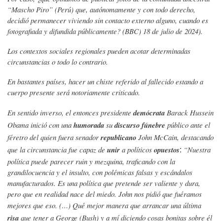
“Mascho Piro” (Perú) que, autónomamente y con todo derecho,
decidió permanecer viviendo sin contacto externo alguno, cuando es
fotografiada y difundida públicamente? (BBC) 18 de julio de 2024).
Los contextos sociales regionales pueden acotar determinadas
circunstancias o todo lo contrario.
En bastantes países, hacer un chiste referido al fallecido estando a
cuerpo presente será notoriamente criticado.
En sentido inverso, el entonces presidente
demócrata
Barack Hussein
Obama inició con una
humorada
su
discurso
fúnebre
público ante el
féretro del quien fuera senador
republicano
John McCain, destacando
que la circunstancia fue capaz de
unir
a políticos
opuestos
“Nuestra
:
política puede parecer ruin y mezquina, traficando con la
grandilocuencia y el insulto, con polémicas falsas y escándalos
manufacturados. Es una política que pretende ser valiente y dura,
pero que en realidad nace del miedo. John nos pidió que fuéramos
mejores que eso. (…) Qué mejor manera que arrancar una última
risa
que tener a George (Bush) y a mí diciendo cosas bonitas sobre él