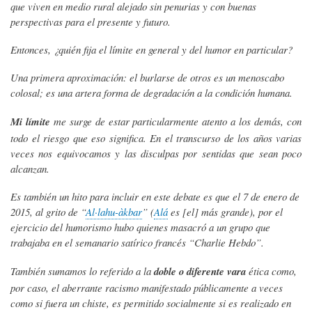
que viven en medio rural alejado sin penurias y con buenas
perspectivas para el presente y futuro.
Entonces, ¿quién fija el límite en general y del humor en particular?
Una primera aproximación: el burlarse de otros es un menoscabo
colosal; es una artera forma de degradación a la condición humana.
Mi límite
me surge de estar particularmente atento a los demás, con
todo el riesgo que eso significa. En el transcurso de los años varias
veces nos equivocamos y las disculpas por sentidas que sean poco
alcanzan.
Es también un hito para incluir en este debate es que el 7 de enero de
2015, al grito de “
Al·lahu-àkbar
” (
Alá
es [el] más grande), por el
ejercicio del humorismo hubo quienes masacró a un grupo que
trabajaba en el semanario satírico francés “Charlie Hebdo”.
También sumamos lo referido a la
doble o diferente vara
ética como,
por caso, el aberrante racismo manifestado públicamente a veces
como si fuera un chiste, es permitido socialmente si es realizado en