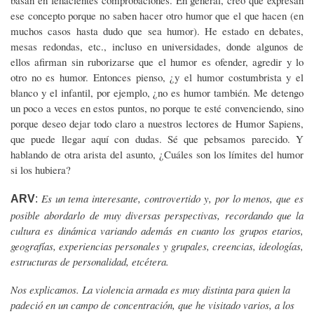
basan en fehacientes comprobaciones. En general, creo que expresan
ese concepto porque no saben hacer otro humor que el que hacen (en
muchos casos hasta dudo que sea humor). He estado en debates,
mesas redondas, etc., incluso en universidades, donde algunos de
ellos afirman sin ruborizarse que el humor es ofender, agredir y lo
otro no es humor. Entonces pienso, ¿y el humor costumbrista y el
blanco y el infantil, por ejemplo, ¿no es humor también. Me detengo
un poco a veces en estos puntos, no porque te esté convenciendo, sino
porque deseo dejar todo claro a nuestros lectores de Humor Sapiens,
que puede llegar aquí con dudas. Sé que pebsamos parecido. Y
hablando de otra arista del asunto, ¿Cuáles son los límites del humor
si los hubiera?
Es un tema interesante, controvertido y, por lo menos, que es
ARV
:
posible abordarlo de muy diversas perspectivas, recordando que la
cultura es dinámica variando además en cuanto los grupos etarios,
geografías, experiencias personales y grupales, creencias, ideologías,
estructuras de personalidad, etcétera.
Nos explicamos. La violencia armada es muy distinta para quien la
padeció en un campo de concentración, que he visitado varios, a los