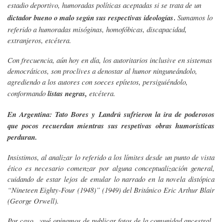
estadio deportivo, humoradas políticas aceptadas si se trata de un
dictador bueno o malo según sus respectivas ideologías
Sumamos lo
.
referido a humoradas misóginas, homofóbicas, discapacidad,
extranjeros, etcétera.
Con frecuencia, aún hoy en día, los autoritarios inclusive en sistemas
democráticos, son proclives a denostar al humor ninguneándolo,
agrediendo a los autores con soeces epítetos, persiguiéndolo,
conformando
listas negras,
etcétera.
En Argentina: Tato Bores y Landrú sufrieron la ira de poderosos
que pocos recuerdan mientras sus respetivas obras humorísticas
perduran.
Insistimos, al analizar lo referido a los límites desde un punto de vista
ético es necesario comenzar por alguna conceptualización general,
cuidando de estar lejos de emular lo narrado en la novela distópica
“Nineteen Eighty-Four (1948)” (1949) del Británico Eric Arthur Blair
(George Orwell).
Por caso, ¿qué opinamos de publicar fotos de la comunidad ancestral