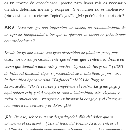
es un invento de quedabienes, porque para hacer reír es necesario
ofender, deformar, mentir y exagerar. Y el humor no es inofensivo”
(cito casi textual a ciertos “opinólogos”). ¿Me podrías dar tu criterio?
Otra vez ¿es una impresión, un deseo, un reconocimiento de
ARV
:
un tipo de incapacidad o los que lo afirman se basan en fehacientes
comprobaciones?
Desde luego que existe una gran diversidad de públicos pero, por
caso, nos consta personalmente que
el más que centenario drama en
verso que también hace reír
y mucho “Cyrano de Bergerac” (1897)
de Edmond Rostand, sigue representándose a sala llena y, por caso,
la dramática ópera verista “Pagliacci” (1892) de Ruggero
Leoncavallo: “Ponte el traje y empólvate el rostro. La gente paga y
aquí quiere reír, y si Arlequín te roba a Colombina, ¡ríe, Payaso, y
todos te aplaudirán! Transforma en bromas la congoja y el llanto; en
una mueca los sollozos y el dolor. ¡Ah!
¡Ríe, Payaso, sobre tu amor despedazado! ¡Ríe del dolor que te
envenena el corazón!”. (Cae el telón del Primer Acto mientras el
público de pie aplaude sonoramente mientras se escuchan numerosos