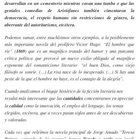
desarrollan en un cementerio mientras cavan una tumba o que las
geniales comedias de Aristófanes también cimentaron la
democracia, el respeto humano sin restricciones de género, lo
aberrante del autoritarismo, etcétera.
Podemos sumar, entre muchísimos otros ejemplos, a la posiblemente
más importante novela del prolífero Victor Hugo: “El hombre que
ríe” (
1869
) que es un magnífico tratado del humor y una punzante
crítica política que provocó un nuevo exilio obligado al magnífico
exponente del romanticismo literario: “el buen Dios, como viejo
filósofo se sonríe. (…) La risa nace de lo inesperado. (…) Si hay una
peste de la que el hombre no huye, es el contagio de la alegría”.
Cuando analizamos el bagaje histórico de la ficción literaria nos
resulta más interesante que
las
cantidades
concentrarnos en apreciar
la
calidad
como la innovación, el empleo del lenguaje, los temas
elegidos, etcétera, que a veces pasan siglos antes de ser descubiertas
y valoradas.
Cada vez que releímos la novela principal de Jorge Amado “Teresa
Batista, cansada de la guerra” hemos
llorado
y
reído
por igual,