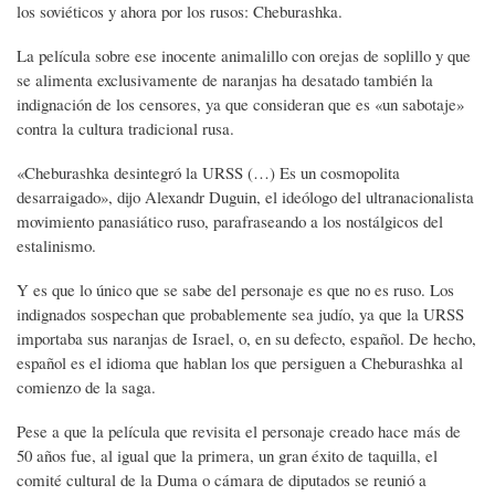
los soviéticos y ahora por los rusos: Cheburashka.
La película sobre ese inocente animalillo con orejas de soplillo y que
se alimenta exclusivamente de naranjas ha desatado también la
indignación de los censores, ya que consideran que es «un sabotaje»
contra la cultura tradicional rusa.
«Cheburashka desintegró la URSS (…) Es un cosmopolita
desarraigado», dijo Alexandr Duguin, el ideólogo del ultranacionalista
movimiento panasiático ruso, parafraseando a los nostálgicos del
estalinismo.
Y es que lo único que se sabe del personaje es que no es ruso. Los
indignados sospechan que probablemente sea judío, ya que la URSS
importaba sus naranjas de Israel, o, en su defecto, español. De hecho,
español es el idioma que hablan los que persiguen a Cheburashka al
comienzo de la saga.
Pese a que la película que revisita el personaje creado hace más de
50 años fue, al igual que la primera, un gran éxito de taquilla, el
comité cultural de la Duma o cámara de diputados se reunió a