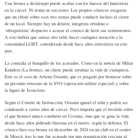
Una broma a destiempo puede acabar con los huesos del humorista
en la cárcel. Ni ironía ni sarcasmo. Los propios cómicos aseguran
que un chiste sobre esos tres temas puede conducir incluso al cierre
de un local. Siempre hay un delator, integrista ortodoxo o
‘ultrapatriota’ dispuesto a acusar al cómico de herir sus sentimientos.
A esto habría que sumar otro tabú: hacer cualquier mención a la
comunidad LGBT, considerada desde hace años extremista en este
país.
La comedia al banquillo de los acusados. Como en la novela de Milan
Kundera (La broma), un chiste puede arruinar la vida de cualquiera.
Este es el caso de Artiom Ostanin, que es juzgado por bromear sobre
un presunto veterano de la SVO (operación militar especial) y sobre
la figura de Jesucristo.
Según el Comité de Instrucción, Ostanin ignoró el tabú y podría ser
condenado a varios años de cárcel. Poco importa que el inválido sobre
el que bromeó nunca combatió en Ucrania, sino que se gana la vida
desde hace años pidiendo limosna en el metro, según la defensa. El
cómico hizo esa broma en diciembre de 2024 en un club en el centro
de Moscú, tras lo que fue acusado por una organización cercana al