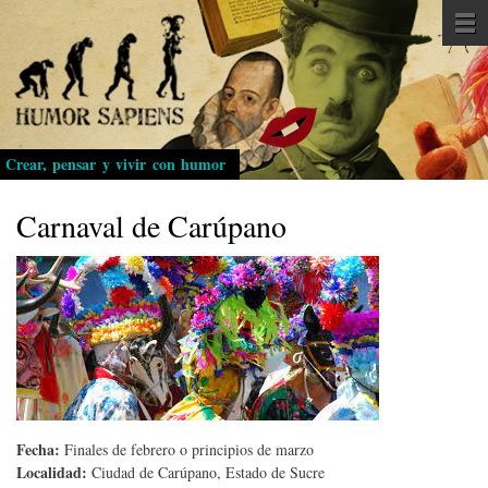
Pasar
al
contenido
principal
Crear, pensar y vivir con humor
Carnaval de Carúpano
Fecha:
Finales de febrero o principios de marzo
Localidad:
Ciudad de Carúpano, Estado de Sucre