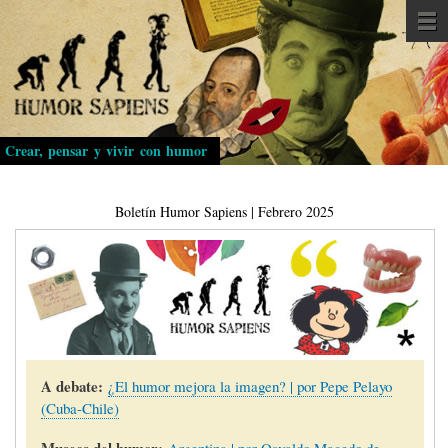
Pasar
al
contenido
principal
Crear, pensar y vivir con humor
Boletín Humor Sapiens | Febrero 2025
A debate:
¿El humor mejora la imagen? | por Pepe Pelayo
(Cuba-Chile)
Museos del humor:
Argentina | por Osvaldo Macedo de