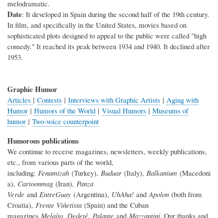
melodramatic.
Date
: It developed in Spain during the second half of the 19th century.
In film, and specifically in the United States, movies based on
sophisticated plots designed to appeal to the public were called "high
comedy." It reached its peak between 1934 and 1940. It declined after
1953.
Graphic Humor
Articles
|
Contests
|
Interviews with Graphic Artists
|
Aging with
Humor
|
Humors of the World
|
Visual Humors
|
Museums of
humor
|
Two-voice counterpoint
Humorous publications
We continue to receive magazines, newsletters, weekly publications,
etc., from various parts of the world,
including:
Fenamizah
(Turkey),
Buduar
(Italy),
Balkanium
(Macedoni
a),
Cartoonmag
(Iran),
Panza
Verde
and
EntreGuay
(Argentina),
UhAha!
and
Apolon
(both from
Croatia),
Frente Viñetista
(Spain) and the Cuban
magazines
Melaíto
,
Dedeté
,
Palante
and
Mazzantini
. Our thanks and