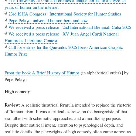
√
The University of Granada creates a unique corpus to analyze 25
years of humor on the internet
√
23rd ISHA Congress | International Society for Humor Studies
√
Pepe Pelayo, universal humor, here and now
√
We received a press release | 2nd International Biennial, Cuba 2026
√
We received a press release | XV Juan Ángel Cardi National
Humorous Literature Contest
√
Call for entries for the Quevedos 2026 Ibero-American Graphic
Humor Prize
From the book A Brief History of Humor
(in alphabetical order) | by
Pepe Pelayo
High comedy
Review
: A realistic theatrical formula intended to replace the rhetoric
of Romanticism. It was a critical exercise on the bourgeoisie of that
era, albeit with schematic approaches and a moralizing purpose.
Despite their satirical intent, attention to psychological depth, and
realistic details, the playwrights of high comedy often came across as