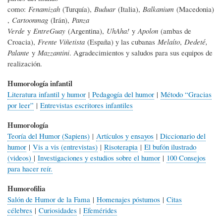
como:
Fenamizah
(Turquía),
Buduar
(Italia),
Balkanium
(Macedonia)
,
Cartoonmag
(Irán),
Panza
Verde
y
EntreGuay
(Argentina),
UhAha!
y
Apolon
(ambas de
Croacia),
Frente Viñetista
(España) y las cubanas
Melaíto
,
Dedeté,
Palante
y
Mazzantini
. Agradecimientos y saludos para sus equipos de
realización.
Humorología infantil
Literatura infantil y humor
|
Pedagogía del humor
|
Método “Gracias
por leer”
|
Entrevistas escritores infantiles
Humorología
Teoría del Humor (Sapiens)
|
Artículos y ensayos
|
Diccionario del
humor
|
Vis a vis (entrevistas)
|
Risoterapia
|
El bufón ilustrado
(videos)
|
Investigaciones y estudios sobre el humor
|
100 Consejos
para hacer reír.
Humorofilia
Salón de Humor de la Fama
|
Homenajes póstumos
|
Citas
célebres
|
Curiosidades
|
Efemérides