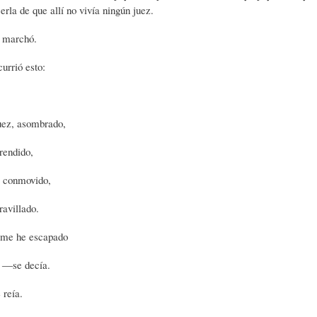
erla de que allí no vivía ningún juez.
C
D
F
 marchó.
urrió esto:
I
E
Í
juez, asombrado,
O
L
A
prendido,
N
A
-
a, conmovido,
avillado.
A
H
H
 me he escapado
R
I
U
! ―se decía.
 reía.
I
S
M