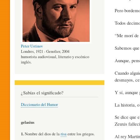
Pero bordemos
O
Todos decimo
G
“Me morí de l
Peter Ustinov
Sabemos que s
Í
Londres, 1921 - Genolier, 2004
humorista audiovisual, literario y escénico
Aunque, pensá
inglés.
A
Cuando alguie
desmayos, cef
Y sí, aunque 
D
¿Sabías el significado?
La historia, 
Diccionario del Humor
E
Se dice que e
gelasius
Zeuxis fallec
L
1.
Nombre del dios de la
risa
entre los griegos.
Al rey Martín