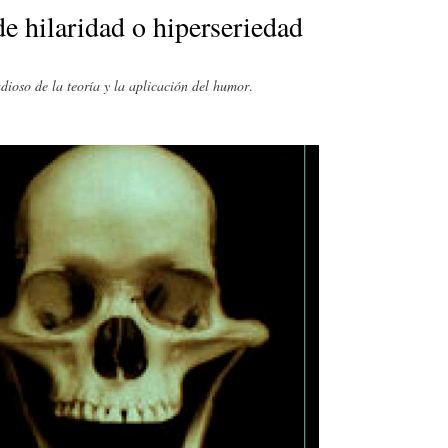
E
P
E
e hilaridad o hiperseriedad
O
I
L
dioso de la teoría y la aplicación del humor
.
R
N
Í
Í
I
C
A
Ó
U
D
N
L
E
Y
A