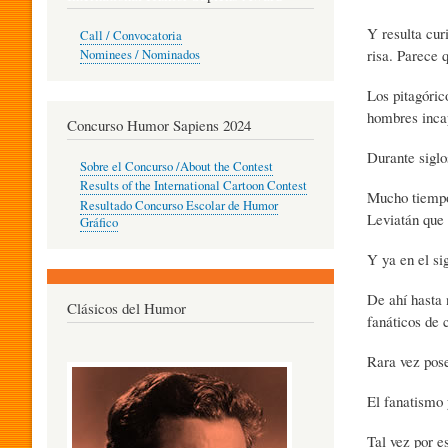
O
Y resulta cur
Call / Convocatoria
risa. Parece 
Nominees / Nominados
R
Los pitagóric
hombres incap
Concurso Humor Sapiens 2024
Durante siglo
P
Sobre el Concurso /About the Contest
Results of the International Cartoon Contest
Mucho tiempo
Resultado Concurso Escolar de Humor
Leviatán que l
E
Gráfico
Y ya en el si
D
De ahí hasta 
Clásicos del Humor
fanáticos de 
A
Rara vez pose
El fanatismo
G
Tal vez por e