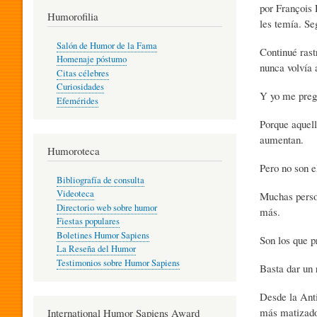
por François 
T
Humorofilia
les temía. Se
Salón de Humor de la Fama
Continué rast
Homenaje póstumo
I
nunca volvía 
Citas célebres
Curiosidades
Y yo me preg
Efemérides
L
Porque aquell
aumentan.
Humoroteca
Y
Pero no son e
Bibliografía de consulta
Videoteca
Muchas person
H
Directorio web sobre humor
más.
Fiestas populares
Boletines Humor Sapiens
Son los que p
U
La Reseña del Humor
Testimonios sobre Humor Sapiens
Basta dar un 
M
Desde la Anti
más matizado,
International Humor Sapiens Award