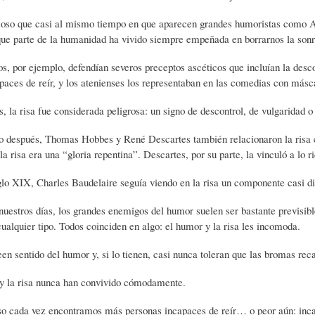
)
N
G
ioso que casi al mismo tiempo en que aparecen grandes humoristas como Ar
que parte de la humanidad ha vivido siempre empeñada en borrarnos la sonr
A
D
R
os, por ejemplo, defendían severos preceptos ascéticos que incluían la des
aces de reír, y los atenienses los representaban en las comedias con más
s, la risa fue considerada peligrosa: un signo de descontrol, de vulgaridad o
R
E
A
 después, Thomas Hobbes y René Descartes también relacionaron la risa co
a risa era una “gloria repentina”. Descartes, por su parte, la vinculó a lo r
T
H
F
glo XIX, Charles Baudelaire seguía viendo en la risa un componente casi di
Í
U
Í
nuestros días, los grandes enemigos del humor suelen ser bastante previsibles
cualquier tipo. Todos coinciden en algo: el humor y la risa les incomoda.
C
M
A
en sentido del humor y, si lo tienen, casi nunca toleran que las bromas reca
 y la risa nunca han convivido cómodamente.
U
O
-
so cada vez encontramos más personas incapaces de reír… o peor aún: incap