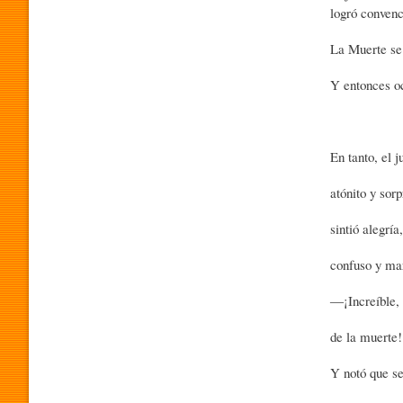
logró convenc
O
La Muerte se
Y entonces oc
G
En tanto, el 
R
atónito y sor
A
sintió alegrí
confuso y mar
M
―¡Increíble,
A
de la muerte
Y notó que se
P