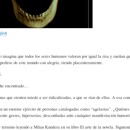
L
A
S
H
C
D
glish
U
T
E
o imagina que todos los seres humanos valoran por igual la risa y sueñan qu
M
U
H
pedirse de este mundo con alegría, riendo placenteramente.
í.
O
A
U
 he encontrado…
nas que sienten miedo a ser ridiculizadas, a que se rían de ellas. A esa c
R
L
M
n un enorme ejército de personas catalogadas como “agelastas”. ¿Quiénes s
te graves, hiperserias, desconfiadas ante cualquier manifestación humorís
(
I
O
 término leyendo a Milan Kundera en su libro El arte de la novela. Siguien