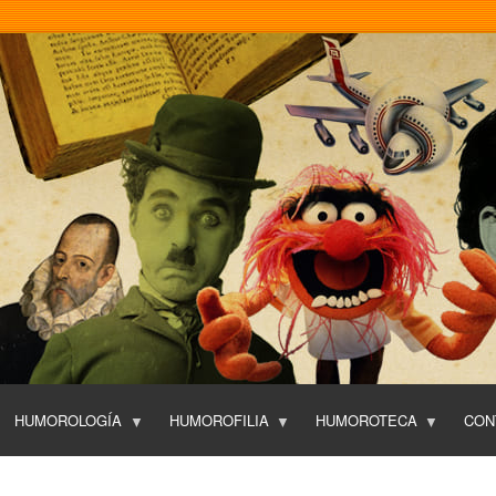
Pasar
al
contenido
principal
HUMOROLOGÍA
HUMOROFILIA
HUMOROTECA
CON
T
O
P