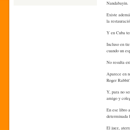
Nandabayin.
H
Existe además
la restauració
U
Y en Cuba ten
Incluso en ti
M
cuando un esp
No resulta ex
O
Aparece en no
Roger Rabbit?
R
Y, para no se
amigo y cole
P
En ese libro 
determinada 
R
El juez, ater