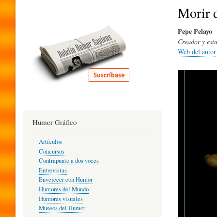
I
Morir d
Pepe Pelayo
T
Creador y estu
Web del autor
E
R
Humor Gráfico
A
Artículos
Concursos
T
Contrapunto a dos voces
Entrevistas
Envejecer con Humor
Humores del Mundo
U
Humores visuales
Museos del Humor