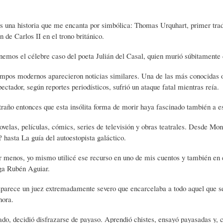
A
M
B
 una historia que me encanta por simbólica: Thomas Urquhart, primer traduc
n de Carlos II en el trono británico.
Y
A
L
emos el célebre caso del poeta Julián del Casal, quien murió súbitamente 
empos modernos aparecieron noticias similares. Una de las más conocidas 
O
H
I
ectador, según reportes periodísticos, sufrió un ataque fatal mientras reía.
traño entonces que esta insólita forma de morir haya fascinado también a es
S
I
O
velas, películas, cómics, series de televisión y obras teatrales. Desde Mo
 hasta La guía del autoestopista galáctico.
D
T
G
r menos, yo mismo utilicé ese recurso en uno de mis cuentos y también en 
ga Rubén Aguiar.
I
O
R
aparece un juez extremadamente severo que encarcelaba a todo aquel que se 
hora.
C
S
A
rado, decidió disfrazarse de payaso. Aprendió chistes, ensayó payasadas y, 