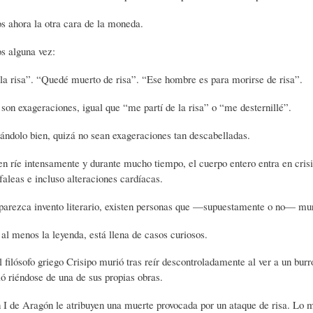
 ahora la otra cara de la moneda.
L
R
H
s alguna vez:
O
D
U
a risa”. “Quedé muerto de risa”. “Ese hombre es para morirse de risa”.
on exageraciones, igual que “me partí de la risa” o “me desternillé”.
S
E
M
ndolo bien, quizá no sean exageraciones tan descabelladas.
Y
L
O
n ríe intensamente y durante mucho tiempo, el cuerpo entero entra en crisis
aleas e incluso alteraciones cardíacas.
parezca invento literario, existen personas que —supuestamente o no— muri
E
A
R
o al menos la leyenda, está llena de casos curiosos.
N
F
B
l filósofo griego Crisipo murió tras reír descontroladamente al ver a un bu
ió riéndose de una de sus propias obras.
S
A
I
 I de Aragón le atribuyen una muerte provocada por un ataque de risa. Lo m