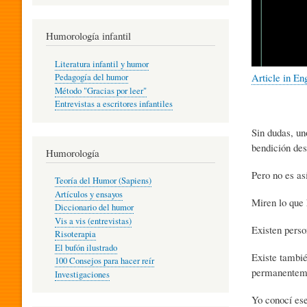
R
Humorología infantil
A
Literatura infantil y humor
Article in En
Pedagogía del humor
Método "Gracias por leer"
I
Entrevistas a escritores infantiles
Sin dudas, un
N
bendición des
Humorología
Pero no es as
Teoría del Humor (Sapiens)
F
Artículos y ensayos
Miren lo que
Diccionario del humor
Vis a vis (entrevistas)
Existen perso
A
Risoterapia
El bufón ilustrado
Existe tambié
100 Consejos para hacer reír
permanentemen
Investigaciones
N
Yo conocí ese