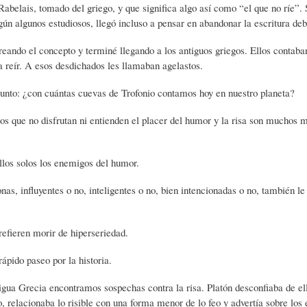
Rabelais, tomado del griego, y que significa algo así como “el que no ríe”.
S
D
R
gún algunos estudiosos, llegó incluso a pensar en abandonar la escritura deb
reando el concepto y terminé llegando a los antiguos griegos. Ellos contaban
A
A
B
a reír. A esos desdichados les llamaban agelastos.
unto: ¿con cuántas cuevas de Trofonio contamos hoy en nuestro planeta?
P
D
I
os que no disfrutan ni entienden el placer del humor y la risa son muchos 
I
S
B
llos solos los enemigos del humor.
as, influyentes o no, inteligentes o no, bien intencionadas o no, también le
E
A
L
refieren morir de hiperseriedad.
N
L
I
rápido paseo por la historia.
S
Ó
O
gua Grecia encontramos sospechas contra la risa. Platón desconfiaba de ell
 relacionaba lo risible con una forma menor de lo feo y advertía sobre los 