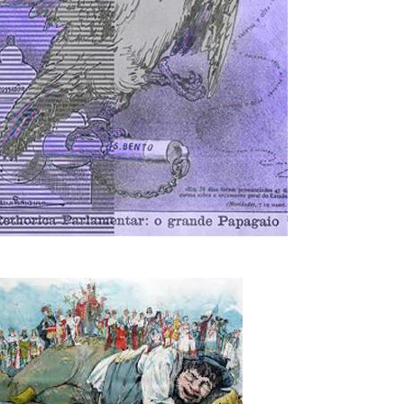
L
R
H
O
D
U
S
E
M
Y
L
O
E
A
R
N
F
B
S
A
I