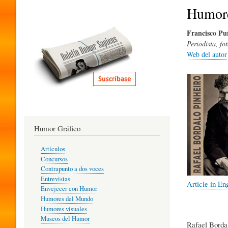
I
Humore
Francisco Pu
T
Periodista, fo
Web del autor
E
R
Humor Gráfico
A
Artículos
Concursos
T
Contrapunto a dos voces
Entrevistas
Article in En
Envejecer con Humor
Humores del Mundo
U
Humores visuales
Museos del Humor
Rafael Bordal