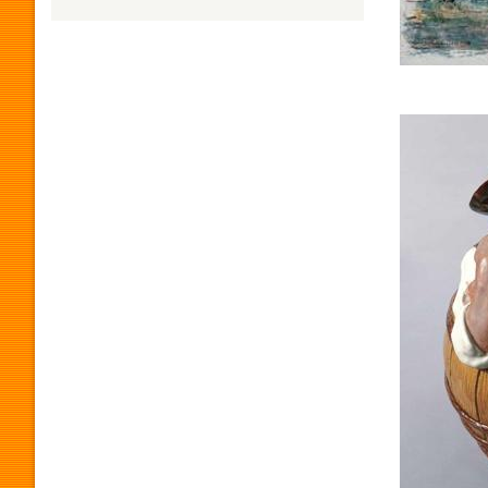
H
U
Imagen
M
O
R
P
R