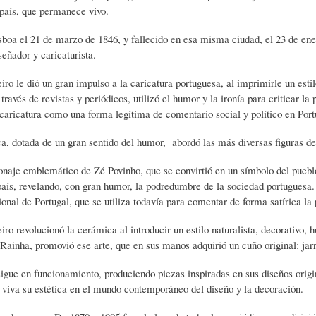
L
A
S
 país, que permanece vivo.
boa el 21 de marzo de 1846, y fallecido en esa misma ciudad, el 23 de enero
señador y caricaturista.
H
C
D
iro le dió un gran impulso a la caricatura portuguesa, al imprimirle un estil
través de revistas y periódicos, utilizó el humor y la ironía para criticar la
U
T
E
 caricatura como una forma legítima de comentario social y político en Port
ca, dotada de un gran sentido del humor, abordó las más diversas figuras de l
M
U
H
naje emblemático de Zé Povinho, que se convirtió en un símbolo del pueblo p
 país, revelando, con gran humor, la podredumbre de la sociedad portuguesa.
O
A
U
ional de Portugal, que se utiliza todavía para comentar de forma satírica la
iro revolucionó la cerámica al introducir un estilo naturalista, decorativo,
R
L
M
Rainha, promovió ese arte, que en sus manos adquirió un cuño original: jarra
sigue en funcionamiento, produciendo piezas inspiradas en sus diseños origi
(
I
O
viva su estética en el mundo contemporáneo del diseño y la decoración.