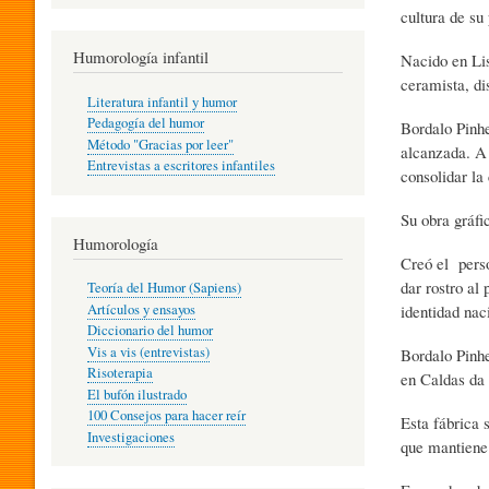
R
cultura de su
Humorología infantil
Nacido en Lis
ceramista, di
A
Literatura infantil y humor
Pedagogía del humor
Bordalo Pinhe
Método "Gracias por leer"
alcanzada. A 
I
Entrevistas a escritores infantiles
consolidar la
Su obra gráfi
N
Humorología
Creó el perso
dar rostro al
Teoría del Humor (Sapiens)
F
Artículos y ensayos
identidad nac
Diccionario del humor
Vis a vis (entrevistas)
Bordalo Pinhe
A
Risoterapia
en Caldas da 
El bufón ilustrado
100 Consejos para hacer reír
Esta fábrica 
Investigaciones
N
que mantiene 