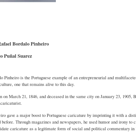
C
D
F
I
E
Í
Rafael Bordalo Pinheiro
O
L
A
co Puñal Suarez
N
A
-
o Pinheiro is the Portuguese example of an entrepreneurial and multifaceted 
culture, one that remains alive to this day.
A
H
H
n on March 21, 1846, and deceased in the same city on January 23, 1905, Bor
caricaturist.
R
I
U
iro gave a major boost to Portuguese caricature by imprinting it with a disti
 before. Through magazines and newspapers, he used humor and irony to crit
idate caricature as a legitimate form of social and political commentary in 
I
S
M