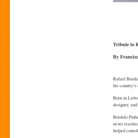
O
G
Tribute to 
R
By Francis
A
Rafael Bordal
his country’s 
M
Born in Lisbo
designer, and 
A
Bordalo Pinhe
never reached
helped consol
P