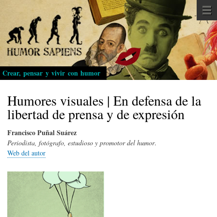
Pasar
al
contenido
principal
Crear, pensar y vivir con humor
Humores visuales | En defensa de la
libertad de prensa y de expresión
Francisco Puñal Suárez
Periodista, fotógrafo, estudioso y promotor del humor
.
Web del autor