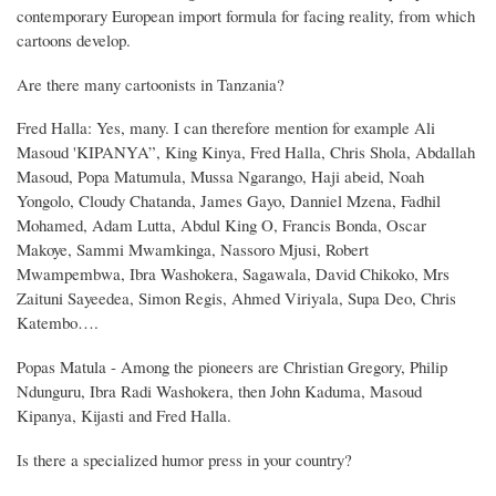
contemporary European import formula for facing reality, from which
cartoons develop.
Are there many cartoonists in Tanzania?
Fred Halla: Yes, many. I can therefore mention for example Ali
Masoud 'KIPANYA”, King Kinya, Fred Halla, Chris Shola, Abdallah
Masoud, Popa Matumula, Mussa Ngarango, Haji abeid, Noah
Yongolo, Cloudy Chatanda, James Gayo, Danniel Mzena, Fadhil
Mohamed, Adam Lutta, Abdul King O, Francis Bonda, Oscar
Makoye, Sammi Mwamkinga, Nassoro Mjusi, Robert
Mwampembwa, Ibra Washokera, Sagawala, David Chikoko, Mrs
Zaituni Sayeedea, Simon Regis, Ahmed Viriyala, Supa Deo, Chris
Katembo….
Popas Matula - Among the pioneers are Christian Gregory, Philip
Ndunguru, Ibra Radi Washokera, then John Kaduma, Masoud
Kipanya, Kijasti and Fred Halla.
Is there a specialized humor press in your country?