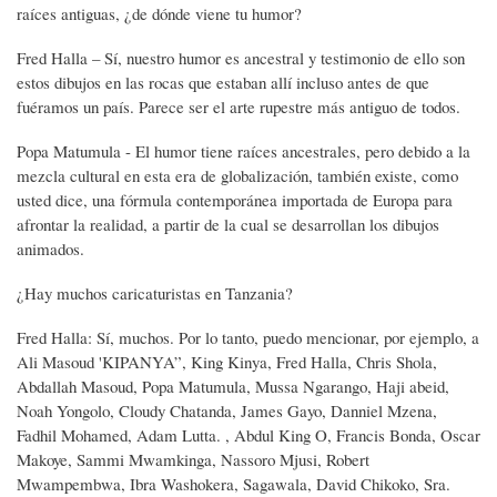
raíces antiguas, ¿de dónde viene tu humor?
Fred Halla – Sí, nuestro humor es ancestral y testimonio de ello son
estos dibujos en las rocas que estaban allí incluso antes de que
fuéramos un país. Parece ser el arte rupestre más antiguo de todos.
Popa Matumula - El humor tiene raíces ancestrales, pero debido a la
mezcla cultural en esta era de globalización, también existe, como
usted dice, una fórmula contemporánea importada de Europa para
afrontar la realidad, a partir de la cual se desarrollan los dibujos
animados.
¿Hay muchos caricaturistas en Tanzania?
Fred Halla: Sí, muchos. Por lo tanto, puedo mencionar, por ejemplo, a
Ali Masoud 'KIPANYA”, King Kinya, Fred Halla, Chris Shola,
Abdallah Masoud, Popa Matumula, Mussa Ngarango, Haji abeid,
Noah Yongolo, Cloudy Chatanda, James Gayo, Danniel Mzena,
Fadhil Mohamed, Adam Lutta. , Abdul King O, Francis Bonda, Oscar
Makoye, Sammi Mwamkinga, Nassoro Mjusi, Robert
Mwampembwa, Ibra Washokera, Sagawala, David Chikoko, Sra.