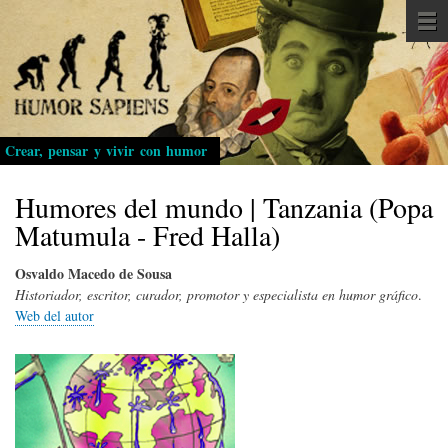
Pasar
al
contenido
principal
Crear, pensar y vivir con humor
Humores del mundo | Tanzania (Popa
Matumula - Fred Halla)
Osvaldo Macedo de Sousa
Historiador, escritor, curador, promotor y especialista en humor gráfico
.
Web del autor