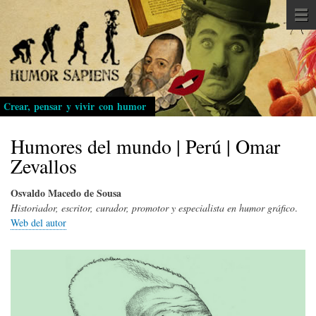
Pasar
al
contenido
principal
Crear, pensar y vivir con humor
Humores del mundo | Perú | Omar
Zevallos
Osvaldo Macedo de Sousa
Historiador, escritor, curador, promotor y especialista en humor gráfico
.
Web del autor