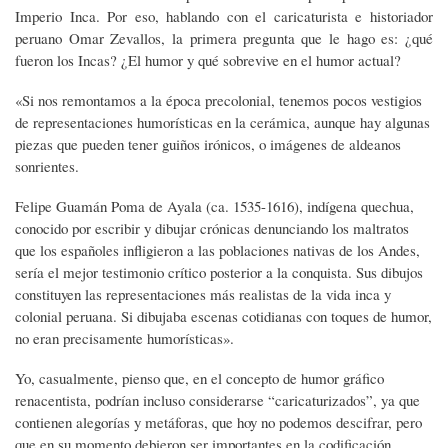
Imperio Inca. Por eso, hablando con el caricaturista e historiador
peruano Omar Zevallos, la primera pregunta que le hago es: ¿qué
fueron los Incas? ¿El humor y qué sobrevive en el humor actual?
«Si nos remontamos a la época precolonial, tenemos pocos vestigios
de representaciones humorísticas en la cerámica, aunque hay algunas
piezas que pueden tener guiños irónicos, o imágenes de aldeanos
sonrientes.
Felipe Guamán Poma de Ayala (ca. 1535-1616), indígena quechua,
conocido por escribir y dibujar crónicas denunciando los maltratos
que los españoles infligieron a las poblaciones nativas de los Andes,
sería el mejor testimonio crítico posterior a la conquista. Sus dibujos
constituyen las representaciones más realistas de la vida inca y
colonial peruana. Si dibujaba escenas cotidianas con toques de humor,
no eran precisamente humorísticas».
Yo, casualmente, pienso que, en el concepto de humor gráfico
renacentista, podrían incluso considerarse “caricaturizados”, ya que
contienen alegorías y metáforas, que hoy no podemos descifrar, pero
que en su momento debieron ser importantes en la codificación.