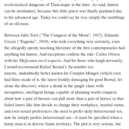
ecclesiastical dungeons of Tlaxcoaque at the time. As said, humor
can be involuntary, because this little priest was finally pardoned due
to his advanced age. Today we could say he was simply the ramblings
of an old man.
Between Julio Torri (“The Conquest of the Moon”, 1917), Eduardo
Urzaiz (“Eugenia”, 1919), who took everything very seriously, even
the allegedly openly mocking literature of the first contemporaries had
anything but humor. And exceptions confirm the rule: Carlos Olvera
with his Mejicanos en el espacio. And for those who laugh nervously,
I would recommend Rafael Bernal’s Su nombre era
muerte, undoubtedly better known for Complot Mongol (which even
had films made of it, the latest frankly damaging for good Bernal, let
alone the director); where a drunk in the jungle chats with
mosquitoes, intelligent beings capable of planning world conquest,
about how a pair of breasts can pull more than a pair of horses so that
failed lovers like him decide to change their workplace, marital status,
and even sexual preferences (he used to prefer daily heterosexual sex,
now he simply prefers heterosexual sex—it must be specified when a
horny man is in diverse fauna territory). The plot is very serious, but