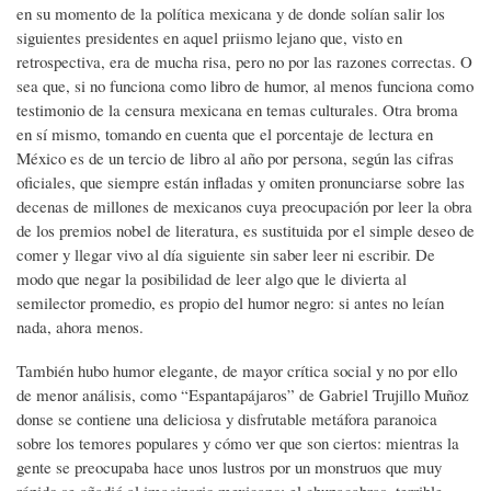
en su momento de la política mexicana y de donde solían salir los
siguientes presidentes en aquel priismo lejano que, visto en
retrospectiva, era de mucha risa, pero no por las razones correctas. O
sea que, si no funciona como libro de humor, al menos funciona como
testimonio de la censura mexicana en temas culturales. Otra broma
en sí mismo, tomando en cuenta que el porcentaje de lectura en
México es de un tercio de libro al año por persona, según las cifras
oficiales, que siempre están infladas y omiten pronunciarse sobre las
decenas de millones de mexicanos cuya preocupación por leer la obra
de los premios nobel de literatura, es sustituida por el simple deseo de
comer y llegar vivo al día siguiente sin saber leer ni escribir. De
modo que negar la posibilidad de leer algo que le divierta al
semilector promedio, es propio del humor negro: si antes no leían
nada, ahora menos.
También hubo humor elegante, de mayor crítica social y no por ello
de menor análisis, como “Espantapájaros” de Gabriel Trujillo Muñoz
donse se contiene una deliciosa y disfrutable metáfora paranoica
sobre los temores populares y cómo ver que son ciertos: mientras la
gente se preocupaba hace unos lustros por un monstruos que muy
rápido se añadió al imaginario mexicano: el chupacabras, terrible