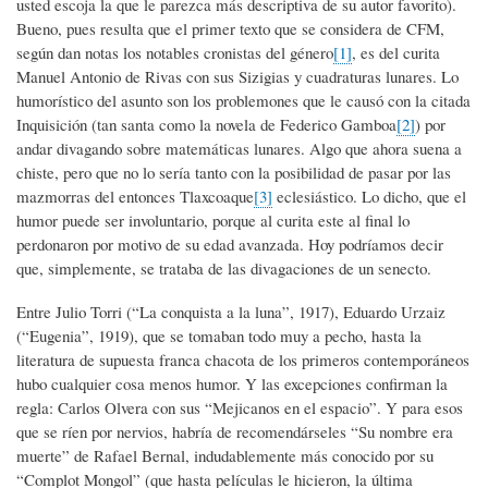
usted escoja la que le parezca más descriptiva de su autor favorito).
Bueno, pues resulta que el primer texto que se considera de CFM,
según dan notas los notables cronistas del género
[1]
, es del curita
Manuel Antonio de Rivas con sus Sizigias y cuadraturas lunares. Lo
humorístico del asunto son los problemones que le causó con la citada
Inquisición (tan santa como la novela de Federico Gamboa
[2]
) por
andar divagando sobre matemáticas lunares. Algo que ahora suena a
chiste, pero que no lo sería tanto con la posibilidad de pasar por las
mazmorras del entonces Tlaxcoaque
[3]
eclesiástico. Lo dicho, que el
humor puede ser involuntario, porque al curita este al final lo
perdonaron por motivo de su edad avanzada. Hoy podríamos decir
que, simplemente, se trataba de las divagaciones de un senecto.
Entre Julio Torri (“La conquista a la luna”, 1917), Eduardo Urzaiz
(“Eugenia”, 1919), que se tomaban todo muy a pecho, hasta la
literatura de supuesta franca chacota de los primeros contemporáneos
hubo cualquier cosa menos humor. Y las excepciones confirman la
regla: Carlos Olvera con sus “Mejicanos en el espacio”. Y para esos
que se ríen por nervios, habría de recomendárseles “Su nombre era
muerte” de Rafael Bernal, indudablemente más conocido por su
“Complot Mongol” (que hasta películas le hicieron, la última