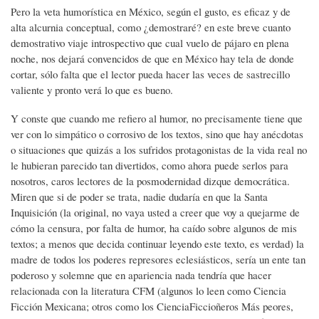
Pero la veta humorística en México, según el gusto, es eficaz y de
alta alcurnia conceptual, como ¿demostraré? en este breve cuanto
demostrativo viaje introspectivo que cual vuelo de pájaro en plena
noche, nos dejará convencidos de que en México hay tela de donde
cortar, sólo falta que el lector pueda hacer las veces de sastrecillo
valiente y pronto verá lo que es bueno.
Y conste que cuando me refiero al humor, no precisamente tiene que
ver con lo simpático o corrosivo de los textos, sino que hay anécdotas
o situaciones que quizás a los sufridos protagonistas de la vida real no
le hubieran parecido tan divertidos, como ahora puede serlos para
nosotros, caros lectores de la posmodernidad dizque democrática.
Miren que si de poder se trata, nadie dudaría en que la Santa
Inquisición (la original, no vaya usted a creer que voy a quejarme de
cómo la censura, por falta de humor, ha caído sobre algunos de mis
textos; a menos que decida continuar leyendo este texto, es verdad) la
madre de todos los poderes represores eclesiásticos, sería un ente tan
poderoso y solemne que en apariencia nada tendría que hacer
relacionada con la literatura CFM (algunos lo leen como Ciencia
Ficción Mexicana; otros como los CienciaFiccioñeros Más peores,