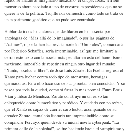
monstruo ahora asociado a uno de nuestros expresidentes que no se
quiere ir de la política, Trujillo nos demuestra cómo todo se trata de
un experimento genético que no pudo ser controlado.
Hablar de todos los autores que desfilaron en los noventa por las
antologías de “Más allá de lo imaginado”, o por las páginas de
“Asimov”, o por la heroica revista norteña “Umbrales”, comandada
por Federico Schaffler, sería interminable, así que me limitaré a
cerrar este texto con la novela más peculiar en esto del humorismo
mexicano, imposible de repetir en ningún otro lugar del mundo:
“Xanto, novelucha libre”, de José Luis Zárate. En Puebla regresa el
Xanto para luchar contra todo tipo de monstruos, hormigas
quemadoras. Para ello hace uso de sus piruetas bien conocidas. Y se
pasea por toda la ciudad, como si fuera lo más normal. Entre Boris
Vian y Eduardo Mendoza, Zarate construye un universo tan
enloquecido como humorístico y paródico. Y cuidado con no reírse,
que el Xanto es capaz de caerle, caro lector, acompañado de su
creador Zarate, camaleón literario tan imprescindible como su
compinche Porcayo, quien desde su inicial novela cyberpunk, “La
primera calle de la soledad”, se fue haciendo hacia el vampirismo y