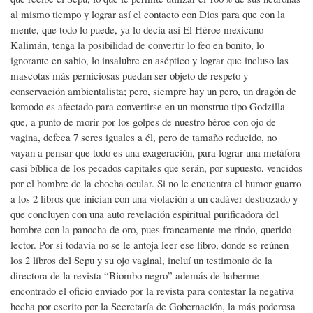
al mismo tiempo y lograr así el contacto con Dios para que con la
mente, que todo lo puede, ya lo decía así El Héroe mexicano
Kalimán, tenga la posibilidad de convertir lo feo en bonito, lo
ignorante en sabio, lo insalubre en aséptico y lograr que incluso las
mascotas más perniciosas puedan ser objeto de respeto y
conservación ambientalista; pero, siempre hay un pero, un dragón de
komodo es afectado para convertirse en un monstruo tipo Godzilla
que, a punto de morir por los golpes de nuestro héroe con ojo de
vagina, defeca 7 seres iguales a él, pero de tamaño reducido, no
vayan a pensar que todo es una exageración, para lograr una metáfora
casi bíblica de los pecados capitales que serán, por supuesto, vencidos
por el hombre de la chocha ocular. Si no le encuentra el humor guarro
a los 2 libros que inician con una violación a un cadáver destrozado y
que concluyen con una auto revelación espiritual purificadora del
hombre con la panocha de oro, pues francamente me rindo, querido
lector. Por si todavía no se le antoja leer ese libro, donde se reúnen
los 2 libros del Sepu y su ojo vaginal, incluí un testimonio de la
directora de la revista “Biombo negro” además de haberme
encontrado el oficio enviado por la revista para contestar la negativa
hecha por escrito por la Secretaría de Gobernación, la más poderosa