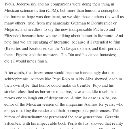
1960s, Jodorowsky and his companions were doing their thing in
Mexican science fiction (CFM), but more than humor, a concept of
the future as hope was dominant, so we skip those authors (as well as
many others, true, from my namesake Guzmán to Dornbernier or
Mojarro, and needless to say the now indispensable Pacheco and
Elizondo) because here we are talking about humor in literature. And
note that we are speaking of literature, because if I extended to film
(Resortes and Keaton versus the Velásquez sisters and their perfect
faces; Piporro and the monsters; Tin-Tán and his dance fantasies;
etc.) I would never finish.
Afterwards, that irreverence would become increasingly dark or
schizophrenic. Authors like Pepe Rojo or Aldo Alba showed, each in
their own style, that humor could make us tremble. Rojo and his
stories, classified as horror or macabre, have an acidic touch that
moves one to laugh out of desperation. A similar case is Alba, co-
editor of the Mexican version of the magazine Asimov for years, who
enjoys mocking the reader and their pornographic preferences. This
humor of disenchantment permeated the new generations. Gerardo
Sifuentes, with his impeccable book Perro de luz, showed that reality