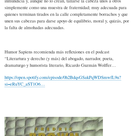
inmundicia y, aunque no lo crean, tallarse la cabeza unos a otros
simplemente como una muestra de fraternidad; muy adecuada para
quienes terminan tirados en la calle completamente borrachos y que
unen sus cabezas para darse apoyo de equilibrio, moral y, quizás, por
la falta de almohadas adecuadas.
Humor Sapiens recomienda más reflexiones en el podcast
“Literartura y derecho (y más) del abogado, narrador, poeta,
dramaturgo y humorista literario, Ricardo Guzmán Wolffer…
https://open.spotify.com/episode/0h2BdqsGSakPqWDSmwfL9u?
si=eRuYC_aST1O6…
Imagen