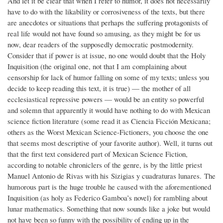
And let it be clear that when I refer to humor, it does not necessarily
have to do with the likability or corrosiveness of the texts, but there
are anecdotes or situations that perhaps the suffering protagonists of
real life would not have found so amusing, as they might be for us
now, dear readers of the supposedly democratic postmodernity.
Consider that if power is at issue, no one would doubt that the Holy
Inquisition (the original one, not that I am complaining about
censorship for lack of humor falling on some of my texts; unless you
decide to keep reading this text, it is true) — the mother of all
ecclesiastical repressive powers — would be an entity so powerful
and solemn that apparently it would have nothing to do with Mexican
science fiction literature (some read it as Ciencia Ficción Mexicana;
others as the Worst Mexican Science-Fictioners, you choose the one
that seems most descriptive of your favorite author). Well, it turns out
that the first text considered part of Mexican Science Fiction,
according to notable chroniclers of the genre, is by the little priest
Manuel Antonio de Rivas with his Sizigias y cuadraturas lunares. The
humorous part is the huge trouble he caused with the aforementioned
Inquisition (as holy as Federico Gamboa’s novel) for rambling about
lunar mathematics. Something that now sounds like a joke but would
not have been so funny with the possibility of ending up in the