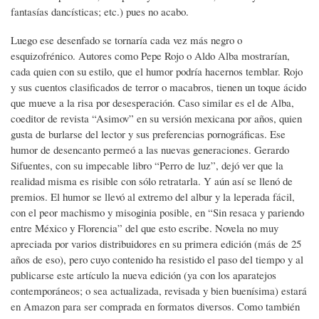
fantasías dancísticas; etc.) pues no acabo.
Luego ese desenfado se tornaría cada vez más negro o
esquizofrénico. Autores como Pepe Rojo o Aldo Alba mostrarían,
cada quien con su estilo, que el humor podría hacernos temblar. Rojo
y sus cuentos clasificados de terror o macabros, tienen un toque ácido
que mueve a la risa por desesperación. Caso similar es el de Alba,
coeditor de revista “Asimov” en su versión mexicana por años, quien
gusta de burlarse del lector y sus preferencias pornográficas. Ese
humor de desencanto permeó a las nuevas generaciones. Gerardo
Sifuentes, con su impecable libro “Perro de luz”, dejó ver que la
realidad misma es risible con sólo retratarla. Y aún así se llenó de
premios. El humor se llevó al extremo del albur y la leperada fácil,
con el peor machismo y misoginia posible, en “Sin resaca y pariendo
entre México y Florencia” del que esto escribe. Novela no muy
apreciada por varios distribuidores en su primera edición (más de 25
años de eso), pero cuyo contenido ha resistido el paso del tiempo y al
publicarse este artículo la nueva edición (ya con los aparatejos
contemporáneos; o sea actualizada, revisada y bien buenísima) estará
en Amazon para ser comprada en formatos diversos. Como también