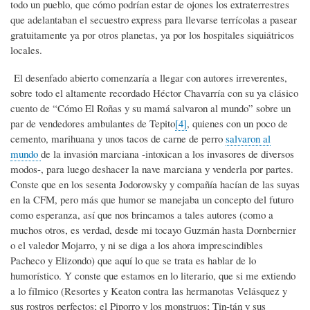
todo un pueblo, que cómo podrían estar de ojones los extraterrestres
que adelantaban el secuestro express para llevarse terrícolas a pasear
gratuitamente ya por otros planetas, ya por los hospitales siquiátricos
locales.
El desenfado abierto comenzaría a llegar con autores irreverentes,
sobre todo el altamente recordado Héctor Chavarría con su ya clásico
cuento de “Cómo El Roñas y su mamá salvaron al mundo” sobre un
par de vendedores ambulantes de Tepito
[4]
, quienes con un poco de
cemento, marihuana y unos tacos de carne de perro
salvaron al
mundo
de la invasión marciana -intoxican a los invasores de diversos
modos-, para luego deshacer la nave marciana y venderla por partes.
Conste que en los sesenta Jodorowsky y compañía hacían de las suyas
en la CFM, pero más que humor se manejaba un concepto del futuro
como esperanza, así que nos brincamos a tales autores (como a
muchos otros, es verdad, desde mi tocayo Guzmán hasta Dornbernier
o el valedor Mojarro, y ni se diga a los ahora imprescindibles
Pacheco y Elizondo) que aquí lo que se trata es hablar de lo
humorístico. Y conste que estamos en lo literario, que si me extiendo
a lo fílmico (Resortes y Keaton contra las hermanotas Velásquez y
sus rostros perfectos; el Piporro y los monstruos; Tin-tán y sus