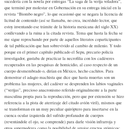
sucedería con la novela por entregas “La saga de la verija voladora”,
que terminó por molestar en Gobernación en su entrega inicial en la
revista “Biombo negro”, lo que ocasionó que se negara la licencia de
licitud de contenido (así se llamaba, no crea, incrédulo lector, que
estoy inventando ese trámite de la historia mexicana del siglo XX)
conllevando a la ruina a la citada revista. Tema que hasta la fecha se
me sigue reprochando por parte de aquellos literatos coparticipantes
de tal publicación que han sobrevivido al cambio de milenio. Y todo
porque en el primer capítulo publicado el Sepu, precario policía
investigador, gustaba de practicar la necrofilia con los cadáveres
recuperados en las pesquisas de homicidio, al caso respecto de un
cuerpo desmembrado o, dirían en México, hecho cachitos. Para
demostrar el adagio machista que dice que hasta muertas son un
problema las mujeres, del cadáver se desprenden los labios vaginales
(“verijas”, precioso anacronismo referido originalmente a la parte
masculina propia para la reproducción, pero que por extensión se hizo
referencia a la pista de aterrizaje del citado avión viril), mismos que
se transforman en un muy peculiar quiróptero para insertarse en la
cuenca ocular izquierda del sufrido profanador de cuerpos
(reventándole el ojo, se comprende) para darle visión infrarroja y
otros superpoderes como la posibilidad de arrojar eructos atómicos;