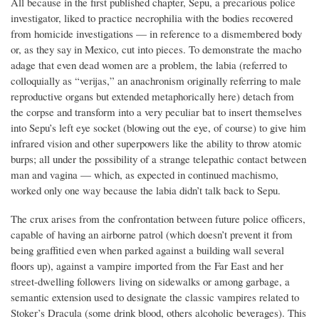
All because in the first published chapter, Sepu, a precarious police
investigator, liked to practice necrophilia with the bodies recovered
from homicide investigations — in reference to a dismembered body
or, as they say in Mexico, cut into pieces. To demonstrate the macho
adage that even dead women are a problem, the labia (referred to
colloquially as “verijas,” an anachronism originally referring to male
reproductive organs but extended metaphorically here) detach from
the corpse and transform into a very peculiar bat to insert themselves
into Sepu’s left eye socket (blowing out the eye, of course) to give him
infrared vision and other superpowers like the ability to throw atomic
burps; all under the possibility of a strange telepathic contact between
man and vagina — which, as expected in continued machismo,
worked only one way because the labia didn’t talk back to Sepu.
The crux arises from the confrontation between future police officers,
capable of having an airborne patrol (which doesn’t prevent it from
being graffitied even when parked against a building wall several
floors up), against a vampire imported from the Far East and her
street-dwelling followers living on sidewalks or among garbage, a
semantic extension used to designate the classic vampires related to
Stoker’s Dracula (some drink blood, others alcoholic beverages). This