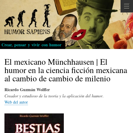
Pasar
al
contenido
principal
Crear, pensar y vivir con humor
El mexicano Münchhausen | El
humor en la ciencia ficción mexicana
al cambio de cambio de milenio
Ricardo Guzmán Wolffer
Creador y estudioso de la teoría y la aplicación del humor
.
Web del autor