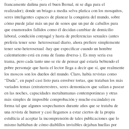
francamente dañina para el buen Bernal, ni se diga para el
realizador); donde un briago a media selva platica con los mosquitos,
seres inteligentes capaces de planear la conquista del mundo, sobre
cómo puede jalar más un par de senos que un par de caballos para
que enamorados fallidos como él decidan cambiar de domicilio
laboral, condición conyugal y hasta de preferencias sexuales (antes
prefería tener sexo heterosexual diario, ahora prefiere simplemente
tener sexo heterosexual -hay que especificar cuando un hombre
calenturiento está en zona de fauna diversa-). Es muy seria esa
trama, pero cada tanto uno se ríe de pensar qué estaría bebiendo el
pobre personaje que hasta el lector llega a decir que sí, que realmente
los moscos son los dueños del mundo. Claro, había revistas como
“Duda”, en papel casi listo para envolver tortas, que trataban los más
variados temas (extraterrestres, seres demoníacos que salían a pasear
en las noches, capacidades metahumanas contemporáneas y otras
más simples de imposible comprobación y mucho escándalo) en
forma tal que algunos sospechamos durante años que se trataba de
una revista de humor y casi llegamos a estar ciertos de la propia
estulticia al aceptar la incomprensión de tales publicaciones que lo
mismo hablaban de cómo diablillos invisibles dejaban huellas por