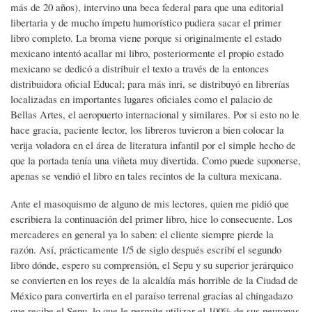
más de 20 años), intervino una beca federal para que una editorial
libertaria y de mucho ímpetu humorístico pudiera sacar el primer
libro completo. La broma viene porque si originalmente el estado
mexicano intentó acallar mi libro, posteriormente el propio estado
mexicano se dedicó a distribuir el texto a través de la entonces
distribuidora oficial Educal; para más inri, se distribuyó en librerías
localizadas en importantes lugares oficiales como el palacio de
Bellas Artes, el aeropuerto internacional y similares. Por si esto no le
hace gracia, paciente lector, los libreros tuvieron a bien colocar la
verija voladora en el área de literatura infantil por el simple hecho de
que la portada tenía una viñeta muy divertida. Como puede suponerse,
apenas se vendió el libro en tales recintos de la cultura mexicana.
Ante el masoquismo de alguno de mis lectores, quien me pidió que
escribiera la continuación del primer libro, hice lo consecuente. Los
mercaderes en general ya lo saben: el cliente siempre pierde la
razón. Así, prácticamente 1/5 de siglo después escribí el segundo
libro dónde, espero su comprensión, el Sepu y su superior jerárquico
se convierten en los reyes de la alcaldía más horrible de la Ciudad de
México para convertirla en el paraíso terrenal gracias al chingadazo
que recibe el Sepu, lo que le permite utilizar el 100% de sus neuronas