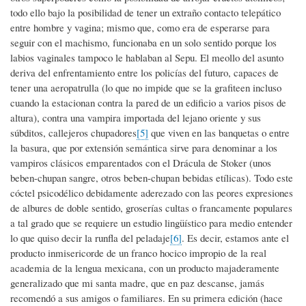
todo ello bajo la posibilidad de tener un extraño contacto telepático
entre hombre y vagina; mismo que, como era de esperarse para
seguir con el machismo, funcionaba en un solo sentido porque los
labios vaginales tampoco le hablaban al Sepu. El meollo del asunto
deriva del enfrentamiento entre los policías del futuro, capaces de
tener una aeropatrulla (lo que no impide que se la grafiteen incluso
cuando la estacionan contra la pared de un edificio a varios pisos de
altura), contra una vampira importada del lejano oriente y sus
súbditos, callejeros chupadores
[5]
que viven en las banquetas o entre
la basura, que por extensión semántica sirve para denominar a los
vampiros clásicos emparentados con el Drácula de Stoker (unos
beben-chupan sangre, otros beben-chupan bebidas etílicas). Todo este
cóctel psicodélico debidamente aderezado con las peores expresiones
de albures de doble sentido, groserías cultas o francamente populares
a tal grado que se requiere un estudio lingüístico para medio entender
lo que quiso decir la runfla del peladaje
[6]
. Es decir, estamos ante el
producto inmisericorde de un franco hocico impropio de la real
academia de la lengua mexicana, con un producto majaderamente
generalizado que mi santa madre, que en paz descanse, jamás
recomendó a sus amigos o familiares. En su primera edición (hace