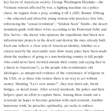
key facets of American society: George Washington Hayduke—the
Vietnam veteran affected by war, a fighting machine (in a police
chase, he rappels from a jeep, sending it off a cliff); Bonnie Abbzug
—the educated and attractive young woman who practices free love,
referencing the “sexual revolution”; “Seldom Seen” Smith—the desert
mountain guide with three wives according to his Protestant faith; and
Doc Sarvis—the doctor who sponsors the expeditions that block new
infrastructure projects in the desert and destroy the ones already built.
Each one reflects a clear vein of American identity, whether as a
citizen used by the mercantile state (how many jokes have been made
about the madness of going to a non-bordering country to kill people
who could never have traveled outside their county and saying they’re
a threat to Americans?), as the people who revolutionize old
ideologies, as unexpected evidence of the coexistence of religions in
the USA, or as those who realize there is no way to act without
money. Shouting “Let’s save nature!”, they tear down ads, break
bridges, or derail trains. After several misdeeds, the police and their
helpers spare no effort to capture them. Among them stands out a
reverend: he hopes to become governor with such restraint. Another
humorous wink: he preaches spirituality, yet seeks to enforce
repression—supposedly legal—in order to gain power. That spiritual