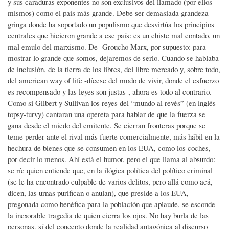
y sus caraduras exponentes no son exclusivos del llamado (por ellos
mismos) como el país más grande. Debe ser demasiada grandeza
gringa donde ha soportado un populismo que desvirtúa los principios
centrales que hicieron grande a ese país: es un chiste mal contado, un
mal emulo del marxismo. De Groucho Marx, por supuesto: para
mostrar lo grande que somos, dejaremos de serlo. Cuando se hablaba
de inclusión, de la tierra de los libres, del libre mercado y, sobre todo,
del american way of life -dícese del modo de vivir, donde el esfuerzo
es recompensado y las leyes son justas-, ahora es todo al contrario.
Como si Gilbert y Sullivan los reyes del “mundo al revés” (en inglés
topsy-turvy) cantaran una opereta para hablar de que la fuerza se
gana desde el miedo del emitente. Se cierran fronteras porque se
teme perder ante el rival más fuerte comercialmente, más hábil en la
hechura de bienes que se consumen en los EUA, como los coches,
por decir lo menos. Ahí está el humor, pero el que llama al absurdo:
se ríe quien entiende que, en la ilógica política del político criminal
(se le ha encontrado culpable de varios delitos, pero allá como acá,
dicen, las urnas purifican o anulan), que preside a los EUA,
pregonada como benéfica para la población que aplaude, se esconde
la inexorable tragedia de quien cierra los ojos. No hay burla de las
personas, sí del concepto donde la realidad antagónica al discurso