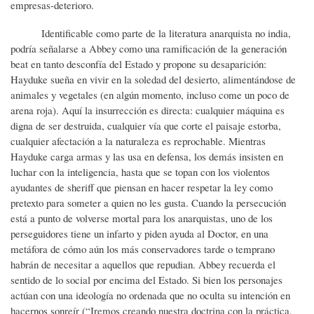
empresas-deterioro.
Identificable como parte de la literatura anarquista no india,
podría señalarse a Abbey como una ramificación de la generación
beat en tanto desconfía del Estado y propone su desaparición:
Hayduke sueña en vivir en la soledad del desierto, alimentándose de
animales y vegetales (en algún momento, incluso come un poco de
arena roja). Aquí la insurrección es directa: cualquier máquina es
digna de ser destruida, cualquier vía que corte el paisaje estorba,
cualquier afectación a la naturaleza es reprochable. Mientras
Hayduke carga armas y las usa en defensa, los demás insisten en
luchar con la inteligencia, hasta que se topan con los violentos
ayudantes de sheriff que piensan en hacer respetar la ley como
pretexto para someter a quien no les gusta. Cuando la persecución
está a punto de volverse mortal para los anarquistas, uno de los
perseguidores tiene un infarto y piden ayuda al Doctor, en una
metáfora de cómo aún los más conservadores tarde o temprano
habrán de necesitar a aquellos que repudian. Abbey recuerda el
sentido de lo social por encima del Estado. Si bien los personajes
actúan con una ideología no ordenada que no oculta su intención en
hacernos sonreír (“Iremos creando nuestra doctrina con la práctica,