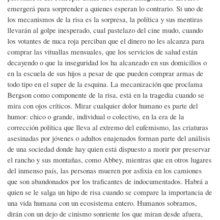
emergerá para sorprender a quienes esperan lo contrario. Si uno de
los mecanismos de la risa es la sorpresa, la política y sus mentiras
llevarán al golpe inesperado, cual pastelazo del cine mudo, cuando
los votantes de nuca roja perciban que el dinero no les alcanza para
comprar las vituallas mensuales, que los servicios de salud están
decayendo o que la inseguridad los ha alcanzado en sus domicilios o
en la escuela de sus hijos a pesar de que pueden comprar armas de
todo tipo en el super de la esquina. La mecanización que proclama
Bergson como componente de la risa, está en la tragedia cuando se
mira con ojos críticos. Mirar cualquier dolor humano es parte del
humor: chico o grande, individual o colectivo, en la era de la
corrección política que lleva al extremo del eufemismo, las criaturas
asesinadas por jóvenes o adultos enajenados forman parte del análisis
de una sociedad donde hay quien está dispuesto a morir por preservar
el rancho y sus montañas, como Abbey, mientras que en otros lugares
del inmenso país, las personas mueren por asfixia en los camiones
que son abandonados por los traficantes de indocumentados. Habrá a
quien se le salga un hipo de risa cuando se compare la importancia de
una vida humana con un ecosistema entero. Humanos sobramos,
dirán con un dejo de cinismo sonriente los que miran desde afuera,