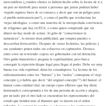
mercantilista (¿cuántos chistes se habrán hecho sobre la locura de ir a
un país no limítrofe para matar a personas que jamás podrían haber
viajado siquiera fuera de su comarca y decir que son un peligro para
el pueblo norteamericano?), o como el pueblo que revoluciona las
viejas ideologías, o como una muestra de la insospechada convivencia
de religiones que hay en EUA, o como quien comprende que sin
dinero no hay modo de actuar. Al grito de “conservemos la
naturaleza”, lo mismo tiran publicidad, que rompen puentes o
descarrilan ferrocarriles. Después de varias fechorías, las policías y
sus ayudantes ponen todos sus esfuerzos en capturarlos. Destaca
entre estos un reverendo: espera ser gobernador con tal detención.
Otro guiño humorístico: pregona la espiritualidad, pero busca
conseguir la represión dizque legal para llegar al poder. Debe ser muy
buena esa vida espiritual, dirán los estandoperos. La lectura de los
enfrentamientos entre los “buenos” y los “malos” contrapone el viejo
concepto (¿o habría que decir “del original concepto”?) del humor: el
humor como entidad vital, un cuerpo cuyos efluvios (que hoy dirán
hormonales) corresponden a los de una persona de acción y alegría,
por un lado; por el otro lado se encuentran los representantes del
estado que tienden más al thanatos que va inserto en el orden
inflexible. Lo natural de nombre es adecuarse a las contingencias