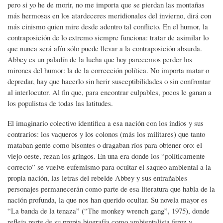
pero si yo he de morir, no me importa que se pierdan las montañas
más hermosas en los atardeceres meridionales del invierno, dirá con
más cinismo quien mire desde adentro tal conflicto. En el humor, la
contraposición de lo extremo siempre funciona: tratar de asimilar lo
que nunca será afín sólo puede llevar a la contraposición absurda.
Abbey es un paladín de la lucha que hoy parecemos perder los
mirones del humor: la de la corrección política. No importa matar o
depredar, hay que hacerlo sin herir susceptibilidades o sin confrontar
al interlocutor. Al fin que, para encontrar culpables, pocos le ganan a
los populistas de todas las latitudes.
El imaginario colectivo identifica a esa nación con los indios y sus
contrarios: los vaqueros y los colonos (más los militares) que tanto
mataban gente como bisontes o dragaban ríos para obtener oro: el
viejo oeste, rezan los gringos. En una era donde los “políticamente
correcto” se vuelve eufemismo para ocultar el saqueo ambiental a la
propia nación, las letras del rebelde Abbey y sus entrañables
personajes permanecerán como parte de esa literatura que habla de la
nación profunda, la que nos han querido ocultar. Su novela mayor es
“La banda de la tenaza” (“The monkey wrench gang”, 1975), donde
refleja parte de su propia biografía como ambientalista feroz y