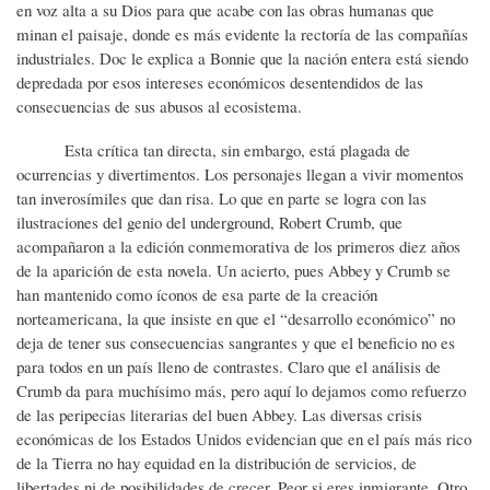
en voz alta a su Dios para que acabe con las obras humanas que
minan el paisaje, donde es más evidente la rectoría de las compañías
industriales. Doc le explica a Bonnie que la nación entera está siendo
depredada por esos intereses económicos desentendidos de las
consecuencias de sus abusos al ecosistema.
Esta crítica tan directa, sin embargo, está plagada de
ocurrencias y divertimentos. Los personajes llegan a vivir momentos
tan inverosímiles que dan risa. Lo que en parte se logra con las
ilustraciones del genio del underground, Robert Crumb, que
acompañaron a la edición conmemorativa de los primeros diez años
de la aparición de esta novela. Un acierto, pues Abbey y Crumb se
han mantenido como íconos de esa parte de la creación
norteamericana, la que insiste en que el “desarrollo económico” no
deja de tener sus consecuencias sangrantes y que el beneficio no es
para todos en un país lleno de contrastes. Claro que el análisis de
Crumb da para muchísimo más, pero aquí lo dejamos como refuerzo
de las peripecias literarias del buen Abbey. Las diversas crisis
económicas de los Estados Unidos evidencian que en el país más rico
de la Tierra no hay equidad en la distribución de servicios, de
libertades ni de posibilidades de crecer. Peor si eres inmigrante. Otro