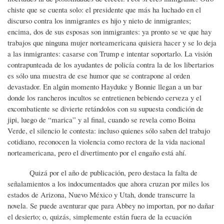
chiste que se cuenta solo: el presidente que más ha luchado en el
discurso contra los inmigrantes es hijo y nieto de inmigrantes;
encima, dos de sus esposas son inmigrantes: ya pronto se ve que hay
trabajos que ninguna mujer norteamericana quisiera hacer y se lo deja
a las inmigrantes: casarse con Trump e intentar soportarlo. La visión
contrapunteada de los ayudantes de policía contra la de los libertarios
es sólo una muestra de ese humor que se contrapone al orden
devastador. En algún momento Hayduke y Bonnie llegan a un bar
donde los rancheros incultos se entretienen bebiendo cerveza y el
excombatiente se divierte retándolos con su supuesta condición de
jipi, luego de “marica” y al final, cuando se revela como Boina
Verde, el silencio le contesta: incluso quienes sólo saben del trabajo
cotidiano, reconocen la violencia como rectora de la vida nacional
norteamericana, pero el divertimento por el engaño está ahí.
Quizá por el año de publicación, pero destaca la falta de
señalamientos a los indocumentados que ahora cruzan por miles los
estados de Arizona, Nuevo México y Utah, donde transcurre la
novela. Se puede aventurar que para Abbey no importan, por no dañar
el desierto; o, quizás, simplemente están fuera de la ecuación