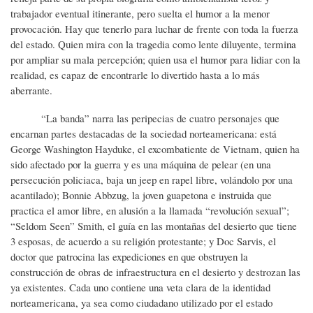
trabajador eventual itinerante, pero suelta el humor a la menor
provocación. Hay que tenerlo para luchar de frente con toda la fuerza
del estado. Quien mira con la tragedia como lente diluyente, termina
por ampliar su mala percepción; quien usa el humor para lidiar con la
realidad, es capaz de encontrarle lo divertido hasta a lo más
aberrante.
“La banda” narra las peripecias de cuatro personajes que
encarnan partes destacadas de la sociedad norteamericana: está
George Washington Hayduke, el excombatiente de Vietnam, quien ha
sido afectado por la guerra y es una máquina de pelear (en una
persecución policiaca, baja un jeep en rapel libre, volándolo por una
acantilado); Bonnie Abbzug, la joven guapetona e instruida que
practica el amor libre, en alusión a la llamada “revolución sexual”;
“Seldom Seen” Smith, el guía en las montañas del desierto que tiene
3 esposas, de acuerdo a su religión protestante; y Doc Sarvis, el
doctor que patrocina las expediciones en que obstruyen la
construcción de obras de infraestructura en el desierto y destrozan las
ya existentes. Cada uno contiene una veta clara de la identidad
norteamericana, ya sea como ciudadano utilizado por el estado