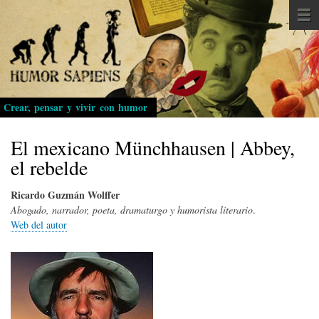
Pasar
al
contenido
principal
Crear, pensar y vivir con humor
El mexicano Münchhausen | Abbey,
el rebelde
Ricardo Guzmán Wolffer
Abogado, narrador, poeta, dramaturgo y humorista literario
.
Web del autor