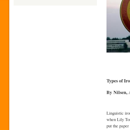
H
U
M
O
Types of Ir
R
By Nilsen, 
P
Linguistic ir
when Lily Tom
R
put the paper