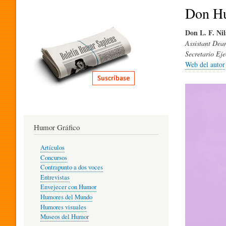
I
Don Hu
Don L. F. Nil
T
Assistant Dea
Secretario Eje
Web del autor
E
R
Humor Gráfico
A
Artículos
Concursos
T
Contrapunto a dos voces
Entrevistas
Envejecer con Humor
Humores del Mundo
U
Humores visuales
Museos del Humor