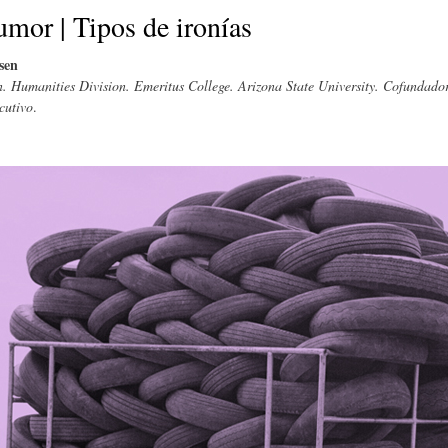
E
P
E
mor | Tipos de ironías
sen
O
I
L
n. Humanities Division. Emeritus College. Arizona State University. Cofundado
cutivo
.
R
N
Í
Í
I
C
A
Ó
U
D
N
L
E
Y
A