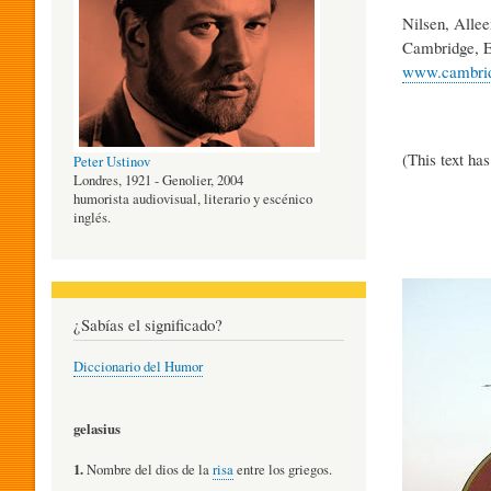
Nilsen, Alle
O
Cambridge, E
www.cambridg
G
(This text ha
Peter Ustinov
Í
Londres, 1921 - Genolier, 2004
humorista audiovisual, literario y escénico
inglés.
A
Imagen
D
¿Sabías el significado?
Diccionario del Humor
E
gelasius
L
1.
Nombre del dios de la
risa
entre los griegos.