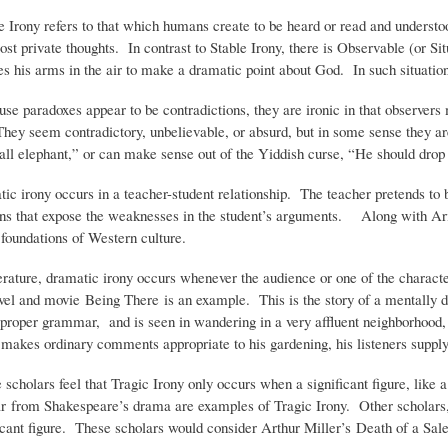
 refers to that which humans create to be heard or read and understood 
ost private thoughts. In contrast to Stable Irony, there is Observable (or Si
C
D
F
es his arms in the air to make a dramatic point about God. In such situation
doxes appear to be contradictions, they are ironic in that observers mu
I
E
Í
ey seem contradictory, unbelievable, or absurd, but in some sense they ar
all elephant,” or can make sense out of the Yiddish curse, “He should drop
O
L
A
y occurs in a teacher-student relationship. The teacher pretends to be i
ons that expose the weaknesses in the student’s arguments. Along with Arist
 foundations of Western culture.
N
A
-
e, dramatic irony occurs whenever the audience or one of the characters
ovel and movie Being There is an example. This is the story of a mentall
A
H
H
 proper grammar, and is seen in wandering in a very affluent neighborhood,
akes ordinary comments appropriate to his gardening, his listeners suppl
R
I
U
s feel that Tragic Irony only occurs when a significant figure, like a
 from Shakespeare’s drama are examples of Tragic Irony. Other scholars, 
ficant figure. These scholars would consider Arthur Miller’s Death of a Sa
I
S
M