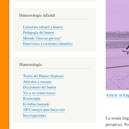
R
Humorología infantil
A
Literatura infantil y humor
Pedagogía del humor
Método "Gracias por leer"
I
Entrevistas a escritores infantiles
N
Humorología
Teoría del Humor (Sapiens)
F
Artículos y ensayos
Diccionario del humor
Vis a vis (entrevistas)
Article in En
A
Risoterapia
El bufón ilustrado
100 Consejos para hacer reír
Investigaciones
N
La ironía lin
perspicaz. Po