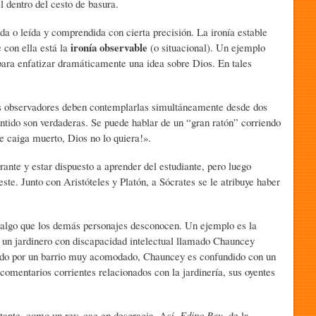
l dentro del cesto de basura.
a o leída y comprendida con cierta precisión. La ironía estable
ironía observable
 con ella está la
(o situacional). Un ejemplo
para enfatizar dramáticamente una idea sobre Dios. En tales
los observadores deben contemplarlas simultáneamente desde dos
entido son verdaderas. Se puede hablar de un “gran ratón” corriendo
ue caiga muerto, Dios no lo quiera!».
ante y estar dispuesto a aprender del estudiante, pero luego
te. Junto con Aristóteles y Platón, a Sócrates se le atribuye haber
 algo que los demás personajes desconocen. Un ejemplo es la
de un jardinero con discapacidad intelectual llamado Chauncey
ando por un barrio muy acomodado, Chauncey es confundido con un
omentarios corrientes relacionados con la jardinería, sus oyentes
tante, como un rey, cae en desgracia. Así,
Edipo Rey
, de la