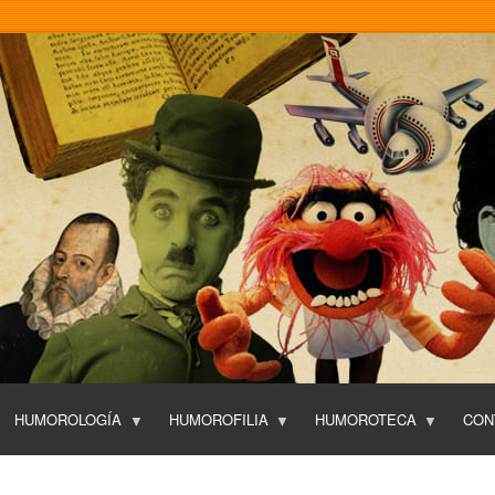
Pasar
al
contenido
principal
HUMOROLOGÍA
HUMOROFILIA
HUMOROTECA
CON
T
O
P