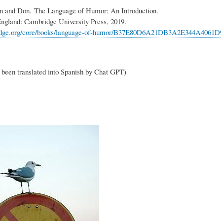
en and Don. The Language of Humor: An Introduction.
L
R
H
ngland: Cambridge University Press, 2019.
e.org/core/books/
language-of-humor/
B37E80D6A21DB3A2E344A4061D
O
D
U
s been translated into Spanish by Chat GPT)
S
E
M
Y
L
O
E
A
R
N
F
B
S
A
I