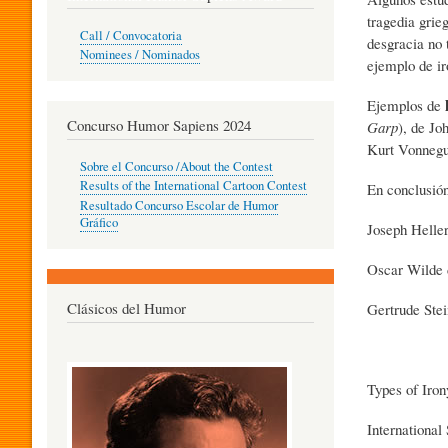
tragedia grie
O
Call / Convocatoria
desgracia no 
Nominees / Nominados
ejemplo de ir
R
Ejemplos de
Concurso Humor Sapiens 2024
Garp
), de Jo
Kurt Vonnegut
P
Sobre el Concurso /About the Contest
Results of the International Cartoon Contest
En conclusión
Resultado Concurso Escolar de Humor
E
Gráfico
Joseph Heller
Oscar Wilde d
D
Clásicos del Humor
Gertrude Stei
A
Types of Iro
G
International