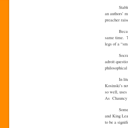
Stable Irony
an authors’ m
O
preacher rais
Because para
G
same time. Th
legs of a “sm
R
Socratic iron
adroit questi
philosophical
A
In literatur
Kosinski’s n
M
so well, uses
As Chauncy m
A
Some scholar
and King Lear
to be a signi
P