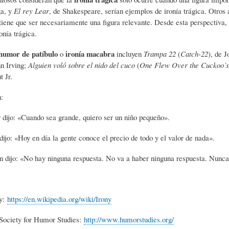
ga, y
El rey Lear
, de Shakespeare, serían ejemplos de ironía trágica. Otros
)
N
G
tiene que ser necesariamente una figura relevante. Desde esta perspectiva,
onía trágica.
A
D
R
humor de patíbulo
ironía macabra
o
incluyen
Trampa 22
(
Catch-22
), de 
hn Irving;
Alguien voló sobre el nido del cuco
(
One Flew Over the Cuckoo’s
 Jr.
R
E
A
:
T
H
F
 dijo: «Cuando sea grande, quiero ser un niño pequeño».
ijo: «Hoy en día la gente conoce el precio de todo y el valor de nada».
Í
U
Í
n dijo: «No hay ninguna respuesta. No va a haber ninguna respuesta. Nunca 
C
M
A
ny:
https://en.wikipedia.org/wiki/
Irony
U
O
-
 Society for Humor Studies:
http://www.humorstudies.org/