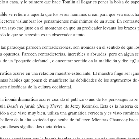
elo a casa, y lo primero que hace Tomlin al llegar es poner la bolsa de pape
S
D
R
able
se refiere a aquella que los seres humanos crean para que sea escuchad
 lectores vislumbrar los pensamientos más íntimos de un autor. En contraste
A
A
B
 un rayo cae justo en el momento en que un predicador levanta los brazos 
todo lo que se necesita es un observador atento.
las paradojas parecen contradicciones, son irónicas en el sentido de que 
P
D
I
ta opuestos. Parecen contradictorias, increíbles o absurdas, pero en algún s
as de un “pequeño elefante”, o encontrar sentido en la maldición yidis: «¡Q
I
S
B
crática
ocurre en una relación maestro-estudiante. El maestro finge ser ignor
ntas hábiles que ponen de manifiesto las debilidades de los argumentos de es
ses filosóficas de la cultura occidental.
E
A
L
ironía dramática
 la
ocurre cuando el público o uno de los personajes sabe
cula
Desde el jardín
(
Being There
), de Jerzy Kosinski. Esta es la historia 
N
L
I
do a que viste muy bien, utiliza una gramática correcta y es visto camin
ballero de la alta sociedad que acaba de fallecer. Mientras Chauncey hace c
 grandiosos significados metafóricos.
S
Ó
O
ironía trágica
diosos consideran que la
solo ocurre cuando una figura impor