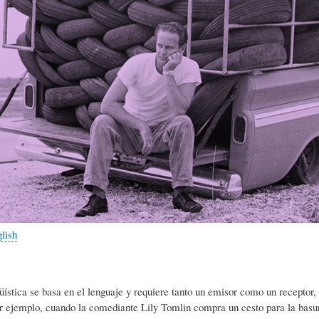
L
A
S
H
C
D
U
T
E
M
U
H
O
A
U
glish
R
L
M
(
I
O
güística se basa en el lenguaje y requiere tanto un emisor como un receptor,
r ejemplo, cuando la comediante Lily Tomlin compra un cesto para la basur