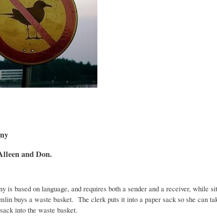
A
M
B
Y
A
L
O
H
I
S
I
O
ony
D
T
G
Alleen and Don.
I
O
R
ony is based on language, and requires both a sender and a receiver, while si
lin buys a waste basket. The clerk puts it into a paper sack so she can tak
C
S
A
 sack into the waste basket.