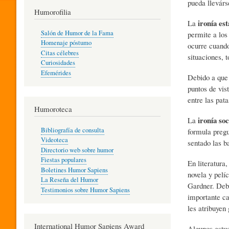
pueda llevárs
T
Humorofilia
ironía est
La
Salón de Humor de la Fama
permite a los
Homenaje póstumo
I
ocurre cuando
Citas célebres
situaciones, 
Curiosidades
Efemérides
Debido a que 
L
puntos de vis
entre las pat
Humoroteca
Y
ironía so
La
Bibliografía de consulta
formula pregu
Videoteca
sentado las ba
H
Directorio web sobre humor
Fiestas populares
En literatura,
Boletines Humor Sapiens
novela y pelí
U
La Reseña del Humor
Gardner. Debi
Testimonios sobre Humor Sapiens
importante ca
les atribuyen
M
International Humor Sapiens Award
Algunos estu