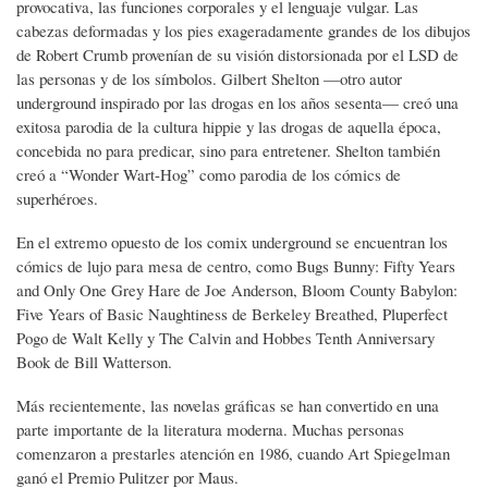
provocativa, las funciones corporales y el lenguaje vulgar. Las
cabezas deformadas y los pies exageradamente grandes de los dibujos
de Robert Crumb provenían de su visión distorsionada por el LSD de
las personas y de los símbolos. Gilbert Shelton —otro autor
underground inspirado por las drogas en los años sesenta— creó una
exitosa parodia de la cultura hippie y las drogas de aquella época,
concebida no para predicar, sino para entretener. Shelton también
creó a “Wonder Wart-Hog” como parodia de los cómics de
superhéroes.
En el extremo opuesto de los comix underground se encuentran los
cómics de lujo para mesa de centro, como Bugs Bunny: Fifty Years
and Only One Grey Hare de Joe Anderson, Bloom County Babylon:
Five Years of Basic Naughtiness de Berkeley Breathed, Pluperfect
Pogo de Walt Kelly y The Calvin and Hobbes Tenth Anniversary
Book de Bill Watterson.
Más recientemente, las novelas gráficas se han convertido en una
parte importante de la literatura moderna. Muchas personas
comenzaron a prestarles atención en 1986, cuando Art Spiegelman
ganó el Premio Pulitzer por Maus.