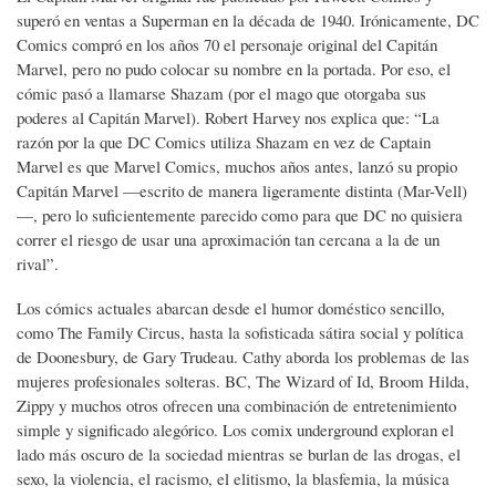
superó en ventas a Superman en la década de 1940. Irónicamente, DC
Comics compró en los años 70 el personaje original del Capitán
Marvel, pero no pudo colocar su nombre en la portada. Por eso, el
cómic pasó a llamarse Shazam (por el mago que otorgaba sus
poderes al Capitán Marvel). Robert Harvey nos explica que: “La
razón por la que DC Comics utiliza Shazam en vez de Captain
Marvel es que Marvel Comics, muchos años antes, lanzó su propio
Capitán Marvel —escrito de manera ligeramente distinta (Mar-Vell)
—, pero lo suficientemente parecido como para que DC no quisiera
correr el riesgo de usar una aproximación tan cercana a la de un
rival”.
Los cómics actuales abarcan desde el humor doméstico sencillo,
como The Family Circus, hasta la sofisticada sátira social y política
de Doonesbury, de Gary Trudeau. Cathy aborda los problemas de las
mujeres profesionales solteras. BC, The Wizard of Id, Broom Hilda,
Zippy y muchos otros ofrecen una combinación de entretenimiento
simple y significado alegórico. Los comix underground exploran el
lado más oscuro de la sociedad mientras se burlan de las drogas, el
sexo, la violencia, el racismo, el elitismo, la blasfemia, la música