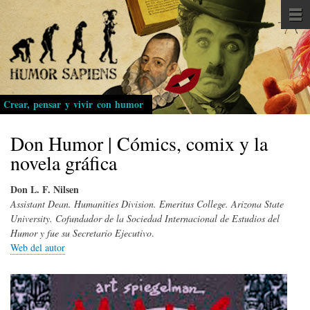
Pasar
al
contenido
principal
Crear, pensar y vivir con humor
Don Humor | Cómics, comix y la
novela gráfica
Don L. F. Nilsen
Assistant Dean. Humanities Division. Emeritus College. Arizona State
University. Cofundador de la Sociedad Internacional de Estudios del
Humor y fue su Secretario Ejecutivo
.
Web del autor