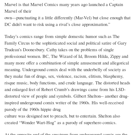
Marvel is that Marvel Comics many years ago launched a Captain
Marvel of their
own—punctuating it a little differently (Mar-Vel) but close enough that
DC didn’t want to risk using a rival’s close approximation.”
Today’s comics range from simple domestic humor such as The
Family Circus to the sophisticated social and political satire of Gary
Trudeau’s Doonesbury. Cathy takes on the problems of single
professional women. BC, The Wizard of Id, Broom Hilda, Zippy and
many more offer a combination of simple amusement and allegorical
meaning. Underground comix deal with the underbelly of society as
they make fun of drugs, sex, violence, racism, elitism, blasphemy,
risque music, body functions, and crude language. The distorted heads
and enlarged feet of Robert Crumb’s drawings came from his LSD-
distorted view of people and symbols. Gilbert Shelton-- another drug-
inspired underground comix writer of the 1960s. His well-received
parody of the 1960s hippie drug
culture was designed not to preach, but to entertain. Shelton also
created “Wonder Wart-Hog” as a parody of superhero comics.
At the opposite end of the spectrum from underground comix are the