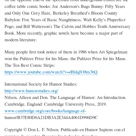
coffee table comic books: Joe Anderson’s Bugs Bunny: Fifty Years
and Only One Grey Hare, Berkeley Breathed’s Bloom County
Babylon: Five Years of Basic Naughtiness, Walt Kelly’s Pluperfect
Pogo, and Bill Watterson’s The Calvin and Hobbes Tenth Anniversary
Book. More recently, graphic novels have become a major part of
modern literature.
Many people first took notice of them in 1986 when Art Spiegelman
won the Pulitzer Prize for his Maus. the Pulitzer Prize for his Maus.
The Ten Best Comic Strips:
https://www.youtube.com/watch?v=dHdqJO8m3bQ
International Society for Humor Studies:
http://www.humorstudies.org/
Nilsen, Alleen and Don. The Language of Humor: An Introduction.
Cambridge, England: Cambridge University Press, 2019.
www.cambridge.org/core/books/language-of
-
humor/B37E80D6A21DB3A2E344A4061D996D9C
Copyright © Don L. F. Nilsen. Publicado en Humor Sapiens con el