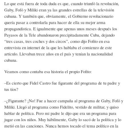
Lo que está fuera de toda duda es que, cuando triunfó la revolución,
Gaby, Fofó y Miliki eran ya las grandes estrellas de la televisión
cubana. Y también que, obviamente, el Gobierno revolucionario
quería pasar a controlarla para hacer de ella su mejor arma
propagandística. E igualmente que apenas unos meses después los
Payasos de la Tele abandonaron precipitadamente Cuba, dejando
“tres casas, tres coches y dos circos”, como dijo Fofito en esa
entrevista en internet de la que les hablaba el comienzo de este
artículo. Llevaban trece años en el país y tenían la nacionalidad
cubana.
Veamos como contaba esa historia el propio Fofito:
–Es cierto que Fidel Castro fue figurante del programa de tu padre y
tus tíos?
–¿Figurante? ¡No! Fue a hacer campaña al programa de Gaby, Fofó y
Miliki. Llegó al programa como Fidelito, vestido de militar, y quiso
hablar de política. Pero mi padre le dijo que era un programa para
jugar con los niños. Muy hábilmente, Gaby lo sacó de la política y lo
metió en las canciones. Nunca hemos tocado el tema político en la