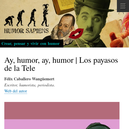
Pasar
al
contenido
principal
Crear, pensar y vivir con humor
Ay, humor, ay, humor | Los payasos
de la Tele
Félix Caballero Wangüemert
Escritor, humorista, periodista
.
Web del autor