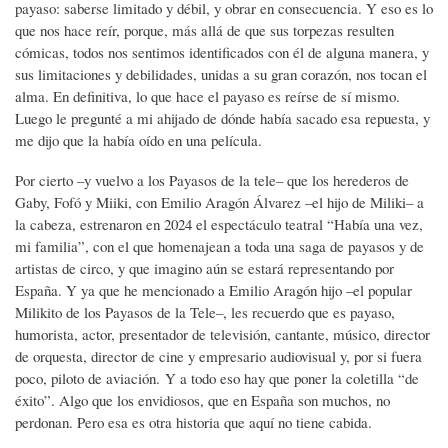
payaso: saberse limitado y débil, y obrar en consecuencia. Y eso es lo
que nos hace reír, porque, más allá de que sus torpezas resulten
cómicas, todos nos sentimos identificados con él de alguna manera, y
sus limitaciones y debilidades, unidas a su gran corazón, nos tocan el
alma. En definitiva, lo que hace el payaso es reírse de sí mismo.
Luego le pregunté a mi ahijado de dónde había sacado esa repuesta, y
me dijo que la había oído en una película.
Por cierto –y vuelvo a los Payasos de la tele– que los herederos de
Gaby, Fofó y Miiki, con Emilio Aragón Álvarez –el hijo de Miliki– a
la cabeza, estrenaron en 2024 el espectáculo teatral “Había una vez,
mi familia”, con el que homenajean a toda una saga de payasos y de
artistas de circo, y que imagino aún se estará representando por
España. Y ya que he mencionado a Emilio Aragón hijo –el popular
Milikito de los Payasos de la Tele–, les recuerdo que es payaso,
humorista, actor, presentador de televisión, cantante, músico, director
de orquesta, director de cine y empresario audiovisual y, por si fuera
poco, piloto de aviación. Y a todo eso hay que poner la coletilla “de
éxito”. Algo que los envidiosos, que en España son muchos, no
perdonan. Pero esa es otra historia que aquí no tiene cabida.