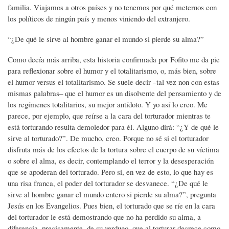
familia. Viajamos a otros países y no tenemos por qué meternos con
los políticos de ningún país y menos viniendo del extranjero.
“¿De qué le sirve al hombre ganar el mundo si pierde su alma?”
Como decía más arriba, esta historia confirmada por Fofito me da pie
para reflexionar sobre el humor y el totalitarismo, o, más bien, sobre
el humor versus el totalitarismo. Se suele decir –tal vez non con estas
mismas palabras– que el humor es un disolvente del pensamiento y de
los regímenes totalitarios, su mejor antídoto. Y yo así lo creo. Me
parece, por ejemplo, que reírse a la cara del torturador mientras te
está torturando resulta demoledor para él. Alguno dirá: “¿Y de qué le
sirve al torturado?”. De mucho, creo. Porque no sé si el torturador
disfruta más de los efectos de la tortura sobre el cuerpo de su víctima
o sobre el alma, es decir, contemplando el terror y la desesperación
que se apoderan del torturado. Pero si, en vez de esto, lo que hay es
una risa franca, el poder del torturador se desvanece. “¿De qué le
sirve al hombre ganar el mundo entero si pierde su alma?”, pregunta
Jesús en los Evangelios. Pues bien, el torturado que se ríe en la cara
del torturador le está demostrando que no ha perdido su alma, a
diferencia, precisamente, de su verdugo, que al torturar decrece como