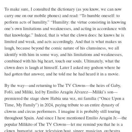
To make sure, I consulted the dictionary (as you know, we can now
carry one on our mobile phones) and read: “To humble oneself: to
perform acts of humility.” “Humility: the virtue consisting in knowing
one’s own limitations and weaknesses, and acting in accordance with
that knowledge.” Indeed, that is what the clown does: he knows he is
limited and weak, and acts accordingly. And that is what makes us
laugh, because beyond the comic nature of his clumsiness, we all
identify with him in some way, and his limitations and weaknesses,
combined with his big heart, touch our souls. Ultimately, what the
clown does is laugh at himself. Later I asked my godson where he
had gotten that answer, and he told me he had heard it in a movie.
By the way—and returning to The TV Clowns—the heirs of Gaby,
Fofó, and Miliki, led by Emilio Aragón Álvarez—Miliki’s son—
premiered the stage show Había una vez, mi familia (“Once Upon a
Time, My Family”) in 2024, paying tribute to an entire dynasty of
clowns and circus performers. I imagine it is probably still touring
throughout Spain. And since I have mentioned Emilio Aragón Jr.—the
popular Milikito of The TV Clowns—let me remind you that he is a
clown, humorist, actor, television host, singer, musician, orchestra