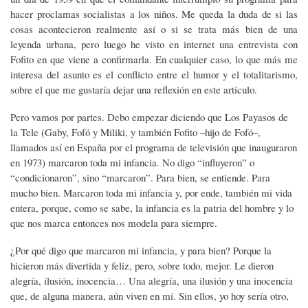
hacer proclamas socialistas a los niños. Me queda la duda de si las
cosas acontecieron realmente así o si se trata más bien de una
leyenda urbana, pero luego he visto en internet una entrevista con
Fofito en que viene a confirmarla. En cualquier caso, lo que más me
interesa del asunto es el conflicto entre el humor y el totalitarismo,
sobre el que me gustaría dejar una reflexión en este artículo.
Pero vamos por partes. Debo empezar diciendo que Los Payasos de
la Tele (Gaby, Fofó y Miliki, y también Fofito –hijo de Fofó–,
llamados así en España por el programa de televisión que inauguraron
en 1973) marcaron toda mi infancia. No digo “influyeron” o
“condicionaron”, sino “marcaron”. Para bien, se entiende. Para
mucho bien. Marcaron toda mi infancia y, por ende, también mi vida
entera, porque, como se sabe, la infancia es la patria del hombre y lo
que nos marca entonces nos modela para siempre.
¿Por qué digo que marcaron mi infancia, y para bien? Porque la
hicieron más divertida y feliz, pero, sobre todo, mejor. Le dieron
alegría, ilusión, inocencia… Una alegría, una ilusión y una inocencia
que, de alguna manera, aún viven en mí. Sin ellos, yo hoy sería otro,