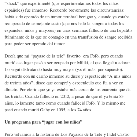
“shock” que experimenté (que experimentamos todos los niños
españoles) fue inmenso. Recuerdo brevemente las circunstancias:
había sido operado de un tumor cerebral benigno y, cuando ya estaba
recuperado de semejante susto (que nos heló la sangre a todos los
españoles, niños y mayores) en unas semanas falleció de una hepatitis
fulminante de la que se contagió en una transfusión de sangre recibida
para poder ser operado del tumor.
Decía que mi “payaso de la tele” favorito era Fofó, pero cuando
murió ese lugar pasó a ser ocupado por Miliki, al que llegué a adorar.
Lo seguí disfrutando hasta muy mayor (yo: él más, por supuesto).
Recuerdo con un cariño inmenso su disco y espectáculo “A mis niños
de treinta años”; disco que compré y espectáculo que fui a ver en
directo. Por cierto que yo ya estaba más cerca de los cuarenta que de
los treinta. Cuando falleció en 2012, a pesar de que él ya tenía 83
años, lo lamenté tanto como cuando falleció Fofó. Y lo mismo me
pasó cuando murió Gaby en 1995, a los 74 años.
Un programa para “jugar con los niños”
Pero volvamos a la historia de Los Payasos de la Tele y Fidel Castro.