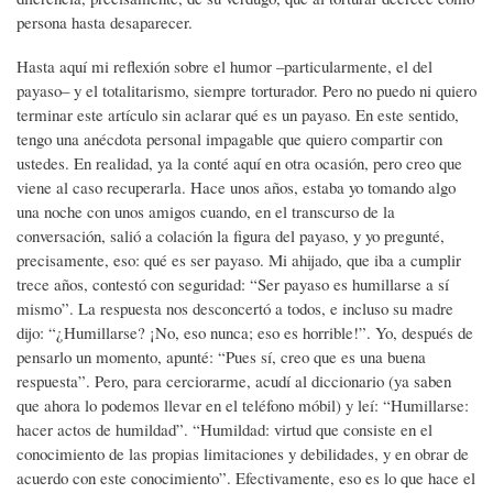
persona hasta desaparecer.
Hasta aquí mi reflexión sobre el humor –particularmente, el del
payaso– y el totalitarismo, siempre torturador. Pero no puedo ni quiero
terminar este artículo sin aclarar qué es un payaso. En este sentido,
tengo una anécdota personal impagable que quiero compartir con
ustedes. En realidad, ya la conté aquí en otra ocasión, pero creo que
viene al caso recuperarla. Hace unos años, estaba yo tomando algo
una noche con unos amigos cuando, en el transcurso de la
conversación, salió a colación la figura del payaso, y yo pregunté,
precisamente, eso: qué es ser payaso. Mi ahijado, que iba a cumplir
trece años, contestó con seguridad: “Ser payaso es humillarse a sí
mismo”. La respuesta nos desconcertó a todos, e incluso su madre
dijo: “¿Humillarse? ¡No, eso nunca; eso es horrible!”. Yo, después de
pensarlo un momento, apunté: “Pues sí, creo que es una buena
respuesta”. Pero, para cerciorarme, acudí al diccionario (ya saben
que ahora lo podemos llevar en el teléfono móbil) y leí: “Humillarse:
hacer actos de humildad”. “Humildad: virtud que consiste en el
conocimiento de las propias limitaciones y debilidades, y en obrar de
acuerdo con este conocimiento”. Efectivamente, eso es lo que hace el