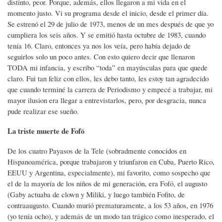
distinto, peor. Porque, además, ellos llegaron a mi vida en el
momento justo. Vi su programa desde el inicio, desde el primer día.
Se estrenó el 29 de julio de 1973, menos de un mes después de que yo
cumpliera los seis años. Y se emitió hasta octubre de 1983, cuando
tenía 16. Claro, entonces ya nos los veía, pero había dejado de
seguirlos solo un poco antes. Con esto quiero decir que llenaron
TODA mi infancia, y escribo “toda” en mayúsculas para que quede
claro. Fui tan feliz con ellos, les debo tanto, les estoy tan agradecido
que cuando terminé la carrera de Periodismo y empecé a trabajar, mi
mayor ilusion era llegar a entrevistarlos, pero, por desgracia, nunca
pude realizar ese sueño.
La triste muerte de Fofó
De los cuatro Payasos de la Tele (sobradmente conocidos en
Hispanoamérica, porque trabajaron y triunfaron en Cuba, Puerto Rico,
EEUU y Argentina, especialmente), mi favorito, como sospecho que
el de la mayoría de los niños de mi generación, era Fofó, el augusto
(Gaby actuaba de clown y Miliki, y luego también Fofito, de
contraaugusto. Cuando murió prematuramente, a los 53 años, en 1976
(yo tenía ocho), y además de un modo tan trágico como inesperado, el