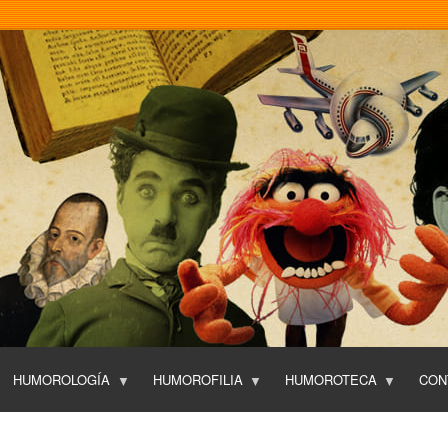
Pasar
al
contenido
principal
HUMOROLOGÍA
HUMOROFILIA
HUMOROTECA
CON
T
O
P