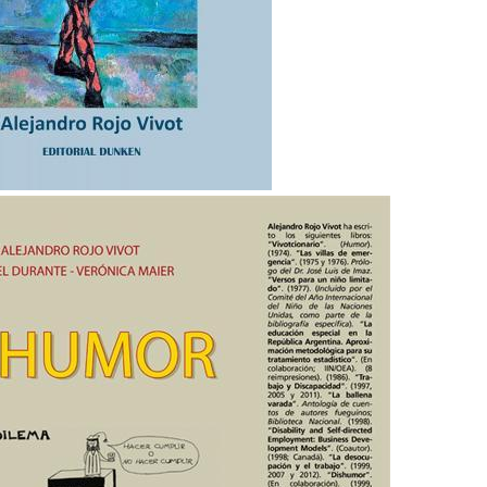
C
D
F
I
E
Í
O
L
A
N
A
-
A
H
H
R
I
U
I
S
M