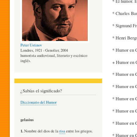
* El humor. E
O
* Charles Ba
* Sigmund Fr
G
* Henri Berg
Peter Ustinov
* Humor en Ch
Í
Londres, 1921 - Genolier, 2004
humorista audiovisual, literario y escénico
inglés.
+ Humor en Ch
A
* Humor en Ch
* Humor en Ch
D
¿Sabías el significado?
* Humor en C
Diccionario del Humor
E
* Humor en Ch
gelasius
* Humor en Ch
L
1.
Nombre del dios de la
risa
entre los griegos.
* Humor en Ch