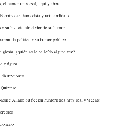
, el humor universal, aquí y ahora
)
N
G
Fernández: humorista y anticandidato
 y su historia alrededor de su humor
A
D
R
ota, la política y su humor político
R
E
A
iglesia: ¿quién no lo ha leído alguna vez?
o y figura
T
H
F
s disrupciones
Í
U
Í
 Quintero
honse Allais: Su ficción humorística muy real y vigente
C
M
A
ércoles
cionario
U
O
-