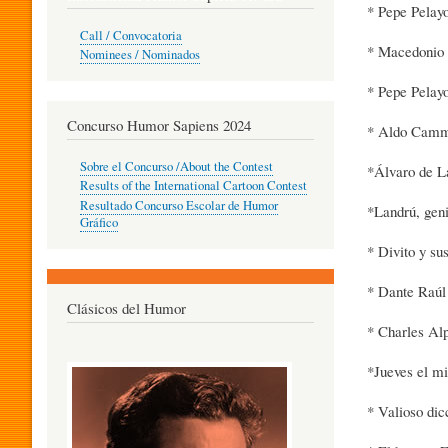
* Pepe Pelayo
O
Call / Convocatoria
* Macedonio 
Nominees / Nominados
* Pepe Pelayo
R
Concurso Humor Sapiens 2024
* Aldo Cammar
P
Sobre el Concurso /About the Contest
*Álvaro de La
Results of the International Cartoon Contest
Resultado Concurso Escolar de Humor
*Landrú, geni
E
Gráfico
* Divito y su
D
* Dante Raúl
Clásicos del Humor
* Charles Alp
A
*Jueves el mi
* Valioso dic
G