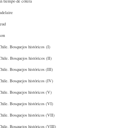
n tiempo de cólera
L
R
H
udelaire
eud
O
D
U
son
ile. Bosquejos históricos (I)
S
E
M
ile. Bosquejos históricos (II)
Y
L
O
ile. Bosquejos históricos (III)
ile. Bosquejos históricos (IV)
E
A
R
hile. Bosquejos históricos (V)
N
F
B
ile. Bosquejos históricos (VI)
ile. Bosquejos históricos (VII)
S
A
I
ile. Bosquejos históricos (VIII)