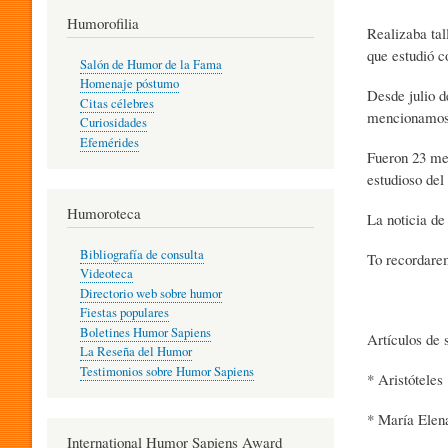
T
Humorofilia
Realizaba tal
que estudió 
Salón de Humor de la Fama
Homenaje póstumo
I
Desde julio d
Citas célebres
mencionamos,
Curiosidades
Efemérides
L
Fueron 23 mes
estudioso de
Humoroteca
Y
La noticia de
Bibliografía de consulta
To recordare
Videoteca
H
Directorio web sobre humor
Fiestas populares
Boletines Humor Sapiens
Artículos de 
U
La Reseña del Humor
Testimonios sobre Humor Sapiens
* Aristóteles
M
* María Elen
International Humor Sapiens Award