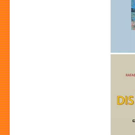
O
G
R
Imagen
A
M
A
P