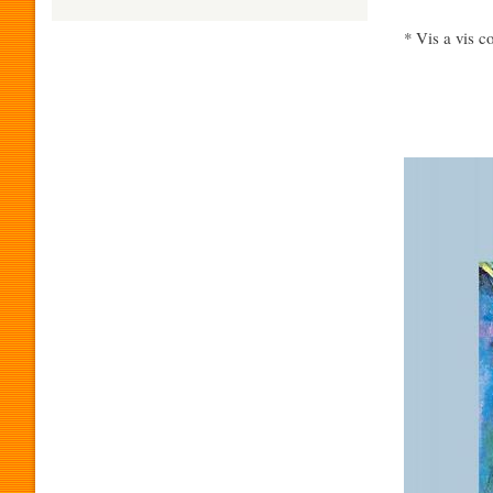
* Vis a vis c
H
U
Imagen
M
O
R
P
R