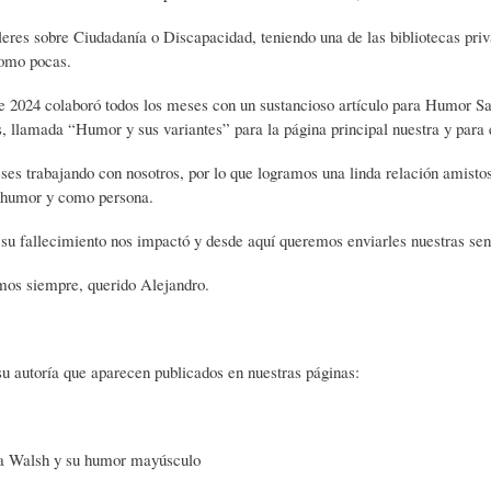
S
D
R
leres sobre Ciudadanía o Discapacidad, teniendo una de las bibliotecas priv
como pocas.
A
A
B
e 2024 colaboró todos los meses con un sustancioso artículo para Humor Sa
 llamada “Humor y sus variantes” para la página principal nuestra y para
P
D
I
es trabajando con nosotros, por lo que logramos una linda relación amist
l humor y como persona.
I
S
B
 su fallecimiento nos impactó y desde aquí queremos enviarles nuestras sen
mos siempre, querido Alejandro.
E
A
L
su autoría que aparecen publicados en nuestras páginas:
N
L
I
S
Ó
O
a Walsh y su humor mayúsculo