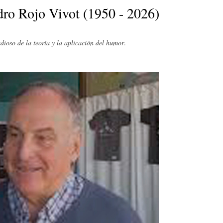
E
P
E
dro Rojo Vivot (1950 - 2026)
O
I
L
dioso de la teoría y la aplicación del humor
.
R
N
Í
Í
I
C
A
Ó
U
D
N
L
E
Y
A