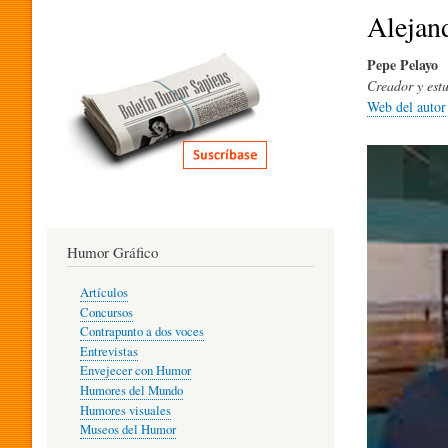
I
Alejan
Pepe Pelayo
T
Creador y estu
Web del autor
E
R
Humor Gráfico
A
Artículos
Concursos
T
Contrapunto a dos voces
Entrevistas
Envejecer con Humor
Humores del Mundo
U
Humores visuales
Museos del Humor