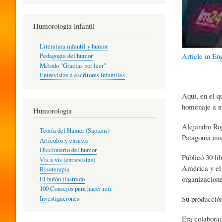
R
Humorología infantil
A
Literatura infantil y humor
Article in En
Pedagogía del humor
Método "Gracias por leer"
I
Entrevistas a escritores infantiles
Aquí, en el q
N
homenaje a n
Humorología
Alejandro Roj
Teoría del Humor (Sapiens)
F
Patagonia aus
Artículos y ensayos
Diccionario del humor
Publicó 30 li
Vis a vis (entrevistas)
América y el 
A
Risoterapia
organizacione
El bufón ilustrado
100 Consejos para hacer reír
Su producción
Investigaciones
N
Era colaborad