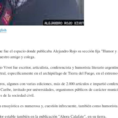
L
A
S
H
C
D
glish
U
T
E
ue fue el espacio donde publicaba Alejandro Rojo su sección fija "Humor y
M
U
H
uestro amigo y colega.
o Vivot fue escritor, articulista, conferencista y humorista literario argent
O
A
U
tral, específicamente en el archipiélago de Tierra del Fuego, en el extremo
bros, algunos con varias ediciones, más de 2.000 artículos e impartió confere
Caribe, invitado por universidades, organismos públicos de carácter municip
R
L
M
s de la sociedad civil.
 ensayística es numerosa y, cuestión infrecuente, también como humorista
(
I
O
or estable también en la publicación "Ahora Calafate", en su tierra.