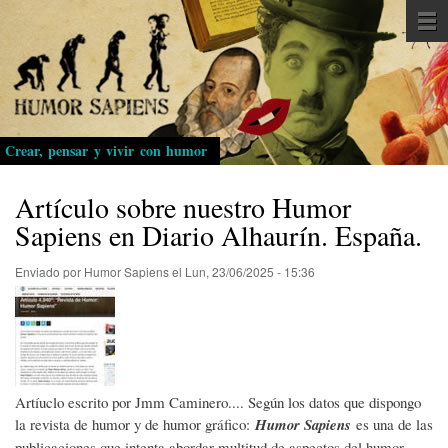
Pasar
al
contenido
principal
Crear, pensar y vivir con humor
Artículo sobre nuestro Humor
Sapiens en Diario Alhaurín. España.
Enviado por
Humor Sapiens
el
Lun, 23/06/2025 - 15:36
Artíuclo escrito por Jmm Caminero.... Según los datos que dispongo
la revista de humor y de humor gráfico:
Humor Sapiens
es una de las
publicaciones que intenta abordar multitud de aspectos del humor.