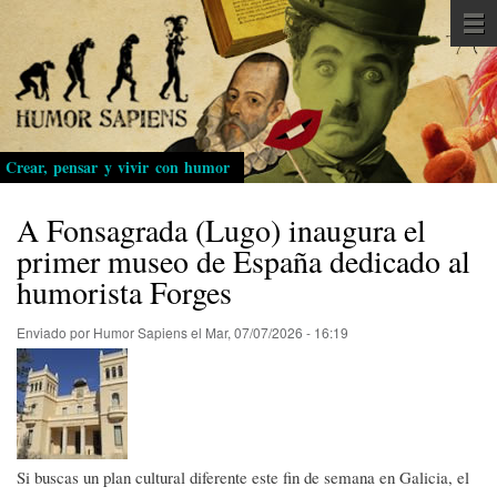
Pasar
al
contenido
principal
Crear, pensar y vivir con humor
A Fonsagrada (Lugo) inaugura el
primer museo de España dedicado al
humorista Forges
Enviado por
Humor Sapiens
el
Mar, 07/07/2026 - 16:19
Si buscas un plan cultural diferente este fin de semana en Galicia, el