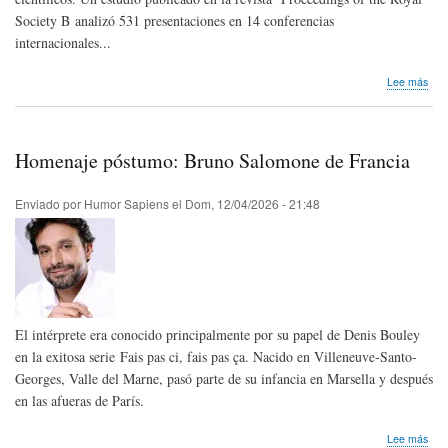
Society B analizó 531 presentaciones en 14 conferencias
internacionales...
sob
Lee más
Inve
el
hum
no
Homenaje póstumo: Bruno Salomone de Francia
func
con
cien
Enviado por
Humor Sapiens
el
Dom, 12/04/2026 - 21:48
El intérprete era conocido principalmente por su papel de Denis Bouley
en la exitosa serie Fais pas ci, fais pas ça. Nacido en Villeneuve-Santo-
Georges, Valle del Marne, pasó parte de su infancia en Marsella y después
en las afueras de París.
sob
Lee más