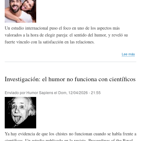
de
las
Arte
del
Hum
Un estudio internacional puso el foco en uno de los aspectos más
cele
expo
valorados a la hora de elegir pareja: el sentido del humor, y reveló su
"20
fuerte vínculo con la satisfacción en las relaciones.
año
de
sob
Lee más
carr
Inve
de
Hum
la
y
aut
feli
Raq
Investigación: el humor no funciona con científicos
de
Gu"
pare
Enviado por
Humor Sapiens
el
Dom, 12/04/2026 - 21:55
Ya hay evidencia de que los chistes no funcionan cuando se habla frente a
científicos. Un estudio publicado en la revista Proceedings of the Royal