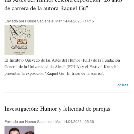
del
de carrera de la autora Raquel Gu"
Hum
(IQ
y
Enviado por
Humor Sapiens
el
Mar, 14/04/2026 - 14:15
Pre
de
inve
El Instituto Quevedo de las Artes del Humor (IQH) de la Fundación
General de la Universidad de Alcalá (FGUA) y el Festival Krunch!
presentan la exposición ‘Raquel Gu. El trazo de la sonrisa’.
sob
Lee más
Nos
lleg
not
de
Investigación: Humor y felicidad de parejas
pre
|
El
Enviado por
Humor Sapiens
el
Mar, 14/04/2026 - 05:36
Inst
Que