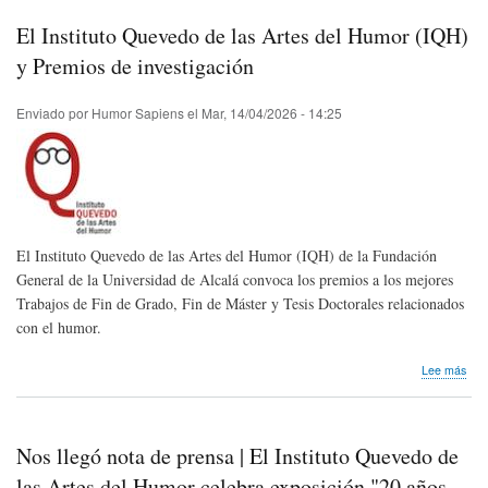
el
libro
El Instituto Quevedo de las Artes del Humor (IQH)
"Me
biog
y Premios de investigación
del
hum
Enviado por
Humor Sapiens
el
Mar, 14/04/2026 - 14:25
cub
El Instituto Quevedo de las Artes del Humor (IQH) de la Fundación
General de la Universidad de Alcalá convoca los premios a los mejores
Trabajos de Fin de Grado, Fin de Máster y Tesis Doctorales relacionados
con el humor.
sob
Lee más
El
Inst
Que
de
Nos llegó nota de prensa | El Instituto Quevedo de
las
Arte
las Artes del Humor celebra exposición "20 años