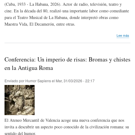
(Cuba, 1933 - La Habana, 2026). Actor de radio, televisión, teatro y
cine. En la década del 80, realizó una importante labor como comediante
para el Teatro Musical de La Habana, donde interpretó obras como
Maestra Vida, El Decamerón, entre otras.
sob
Lee más
Hom
pós
Jor
Los
Conferencia: Un imperio de risas: Bromas y chistes
Mor
de
en la Antigua Roma
Cub
Enviado por
Humor Sapiens
el
Mar, 31/03/2026 - 22:17
El Ateneo Mercantil de Valencia acoge una nueva conferencia que nos
invita a descubrir un aspecto poco conocido de la civilización romana: su
sentido del humor.