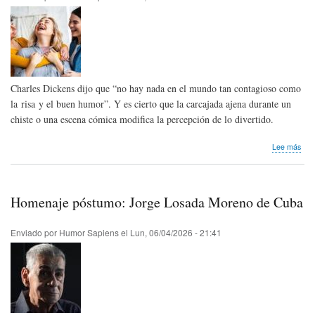
Charles Dickens dijo que “no hay nada en el mundo tan contagioso como
la risa y el buen humor”. Y es cierto que la carcajada ajena durante un
chiste o una escena cómica modifica la percepción de lo divertido.
sob
Lee más
Inve
¿La
per
auti
Homenaje póstumo: Jorge Losada Moreno de Cuba
y
neur
pro
Enviado por
Humor Sapiens
el
Lun, 06/04/2026 - 21:41
el
hum
de
man
dife