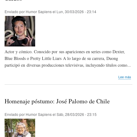
Gráf
Que
Enviado por
Humor Sapiens
el
Lun, 30/03/2026 - 23:14
202
Actor y cómico. Conocido por sus apariciones en series como Dexter,
Blue Bloods o Pretty Little Liars A lo largo de su carrera, Duong
participó en diversas producciones televisivas, incluyendo títulos como...
sob
Lee más
Hom
pós
Alex
Duo
Homenaje póstumo: José Palomo de Chile
de
Est
Uni
Enviado por
Humor Sapiens
el
Sáb, 28/03/2026 - 23:15