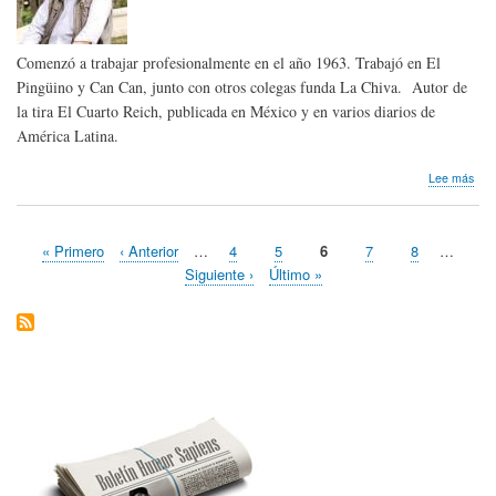
Comenzó a trabajar profesionalmente en el año 1963. Trabajó en El
Pingüino y Can Can, junto con otros colegas funda La Chiva. Autor de
la tira El Cuarto Reich, publicada en México y en varios diarios de
América Latina.
sob
Lee más
Hom
pós
Jos
Primera
« Primero
Página
‹ Anterior
…
Page
4
Page
5
Página
6
Page
7
Page
8
…
Pal
Paginación
página
anterior
actual
de
Siguiente
Siguiente ›
Última
Último »
Chil
página
página