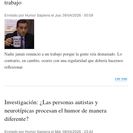
adul
trabajo
may
Enviado por
Humor Sapiens
el
Jue, 09/04/2026 - 00:09
Nadie jamás renunció a un trabajo porque la gente reía demasiado. Lo
contrario, en cambio, ocurre con una regularidad que debería hacernos
reflexionar.
sob
Lee más
Inve
Nue
cifr
sob
Investigación: ¿Las personas autistas y
el
hum
neurotípicas procesan el humor de manera
en
diferente?
el
trab
Enviado por
Humor Sapiens
el
Mié, 08/04/2026 - 23:42