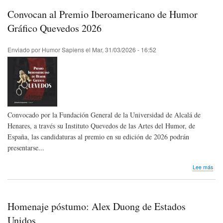
-
Convocan al Premio Iberoamericano de Humor
Abri
202
Gráfico Quevedos 2026
|
Hum
Enviado por
Humor Sapiens
el
Mar, 31/03/2026 - 16:52
Sap
New
-
Apri
202
Convocado por la Fundación General de la Universidad de Alcalá de
Henares, a través su Instituto Quevedos de las Artes del Humor, de
España, las candidaturas al premio en su edición de 2026 podrán
presentarse...
sob
Lee más
Con
al
Pre
Ibe
Homenaje póstumo: Alex Duong de Estados
de
Hum
Unidos