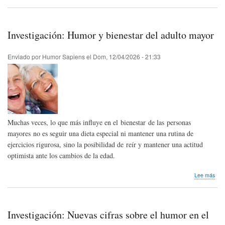
Hom
pós
Bru
Sal
Investigación: Humor y bienestar del adulto mayor
de
Fra
Enviado por
Humor Sapiens
el
Dom, 12/04/2026 - 21:33
Muchas veces, lo que más influye en el bienestar de las personas
mayores no es seguir una dieta especial ni mantener una rutina de
ejercicios rigurosa, sino la posibilidad de reír y mantener una actitud
optimista ante los cambios de la edad.
sob
Lee más
Inve
Hum
y
bien
Investigación: Nuevas cifras sobre el humor en el
del