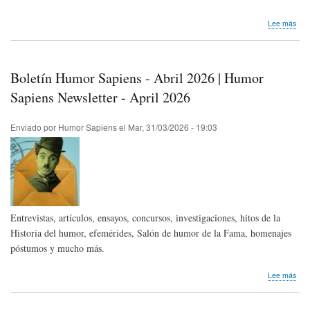
sob
Lee más
Conf
Un
impe
de
Boletín Humor Sapiens - Abril 2026 | Humor
risa
Bro
Sapiens Newsletter - April 2026
y
chis
Enviado por
Humor Sapiens
el
Mar, 31/03/2026 - 19:03
en
la
Ant
Ro
Entrevistas, artículos, ensayos, concursos, investigaciones, hitos de la
Historia del humor, efemérides, Salón de humor de la Fama, homenajes
póstumos y mucho más.
sob
Lee más
Bole
Hum
Sap