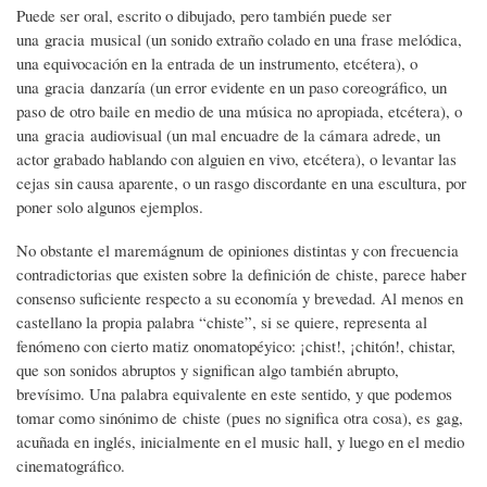
Puede ser oral, escrito o dibujado, pero también puede ser
una gracia musical (un sonido extraño colado en una frase melódica,
una equivocación en la entrada de un instrumento, etcétera), o
una gracia danzaría (un error evidente en un paso coreográfico, un
paso de otro baile en medio de una música no apropiada, etcétera), o
una gracia audiovisual (un mal encuadre de la cámara adrede, un
actor grabado hablando con alguien en vivo, etcétera), o levantar las
cejas sin causa aparente, o un rasgo discordante en una escultura, por
poner solo algunos ejemplos.
No obstante el maremágnum de opiniones distintas y con frecuencia
contradictorias que existen sobre la definición de chiste, parece haber
consenso suficiente respecto a su economía y brevedad. Al menos en
castellano la propia palabra “chiste”, si se quiere, representa al
fenómeno con cierto matiz onomatopéyico: ¡chist!, ¡chitón!, chistar,
que son sonidos abruptos y significan algo también abrupto,
brevísimo. Una palabra equivalente en este sentido, y que podemos
tomar como sinónimo de chiste (pues no significa otra cosa), es gag,
acuñada en inglés, inicialmente en el music hall, y luego en el medio
cinematográfico.