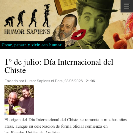
Pasar
al
contenido
principal
Crear, pensar y vivir con humor
1° de julio: Día Internacional del
Chiste
Enviado por
Humor Sapiens
el
Dom, 28/06/2026 - 21:06
El origen del Día Internacional del Chiste se remonta a muchos años
atrás, aunque su celebración de forma oficial comienza en
los Estados Unidos de América.