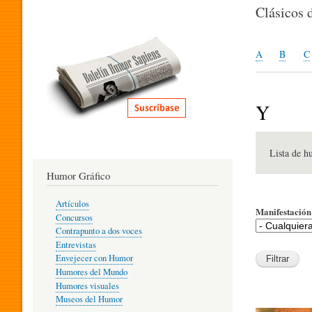
I
Clásicos 
T
A
B
C
E
Y
R
Lista de h
Humor Gráfico
A
Artículos
Manifestación 
Concursos
T
Contrapunto a dos voces
Entrevistas
Envejecer con Humor
Humores del Mundo
U
Humores visuales
Museos del Humor