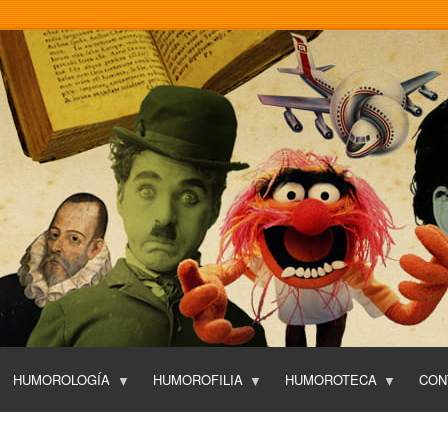
Pasar
al
contenido
principal
HUMOROLOGÍA
HUMOROFILIA
HUMOROTECA
CON
T
O
P