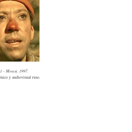
L
A
S
H
C
D
U
T
E
M
U
H
1 - Moscú, 1997.
nico y audiovisual ruso.
O
A
U
R
L
M
(
I
O