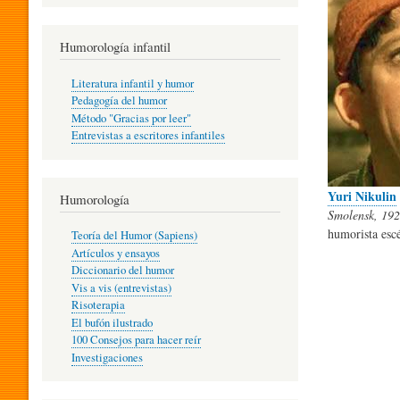
R
Humorología infantil
A
Literatura infantil y humor
Pedagogía del humor
Método "Gracias por leer"
I
Entrevistas a escritores infantiles
N
Yuri Nikulin
Humorología
Smolensk, 192
humorista escé
Teoría del Humor (Sapiens)
F
Artículos y ensayos
Diccionario del humor
Vis a vis (entrevistas)
A
Risoterapia
El bufón ilustrado
100 Consejos para hacer reír
Investigaciones
N