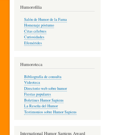
T
Humorofilia
Salón de Humor de la Fama
Homenaje póstumo
I
Citas célebres
Curiosidades
Efemérides
L
Humoroteca
Y
Bibliografía de consulta
Videoteca
H
Directorio web sobre humor
Fiestas populares
Boletines Humor Sapiens
U
La Reseña del Humor
Testimonios sobre Humor Sapiens
M
International Humor Sapiens Award