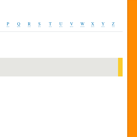
P
Q
R
S
T
U
V
W
X
Y
Z