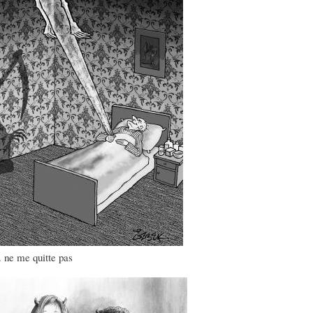
L
R
H
O
D
U
S
E
M
Y
L
O
E
A
R
N
F
B
 ne me quitte pas
S
A
I