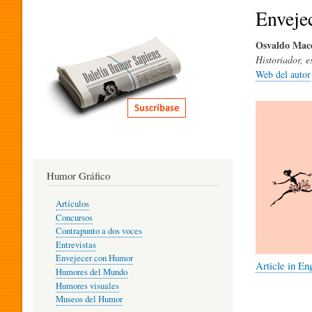
I
Enveje
Osvaldo Mac
T
Historiador, e
Web del autor
E
R
Humor Gráfico
A
Artículos
Concursos
T
Contrapunto a dos voces
Entrevistas
Envejecer con Humor
Article in En
Humores del Mundo
U
Humores visuales
Museos del Humor