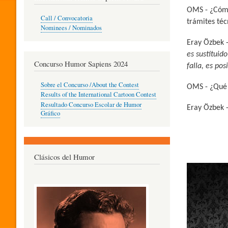
OMS - ¿Cómo 
O
Call / Convocatoria
trámites téc
Nominees / Nominados
Eray Özbek 
R
es sustituid
Concurso Humor Sapiens 2024
falla, es po
P
Sobre el Concurso /About the Contest
OMS - ¿Qué 
Results of the International Cartoon Contest
Resultado Concurso Escolar de Humor
Eray Özbek 
E
Gráfico
D
Clásicos del Humor
Imagen
A
G