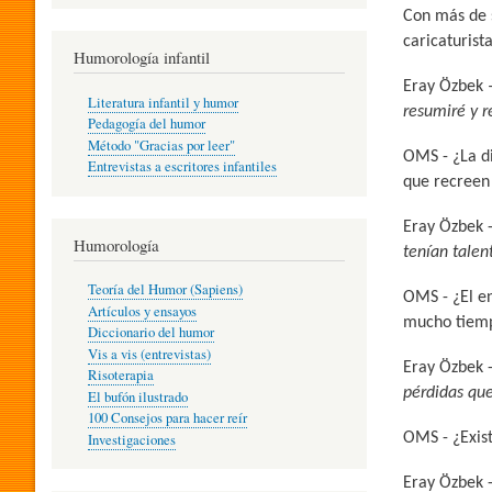
R
Con más de s
caricaturist
Humorología infantil
A
Eray Özbek
Literatura infantil y humor
resumiré y 
Pedagogía del humor
Método "Gracias por leer"
I
OMS - ¿La di
Entrevistas a escritores infantiles
que recreen 
Eray Özbek 
N
Humorología
tenían talen
Teoría del Humor (Sapiens)
OMS - ¿El en
F
Artículos y ensayos
mucho tiempo
Diccionario del humor
Vis a vis (entrevistas)
Eray Özbek 
A
Risoterapia
pérdidas que
El bufón ilustrado
100 Consejos para hacer reír
OMS - ¿Exis
Investigaciones
N
Eray Özbek 