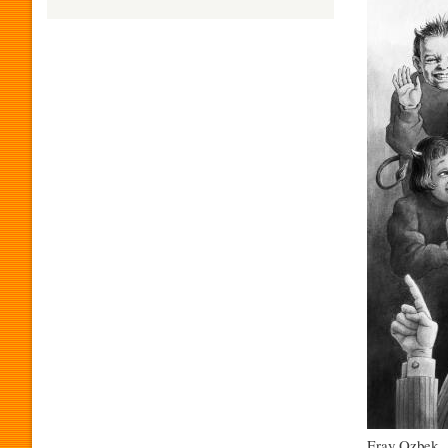
H
U
M
O
R
P
R
Eray Ozbek...