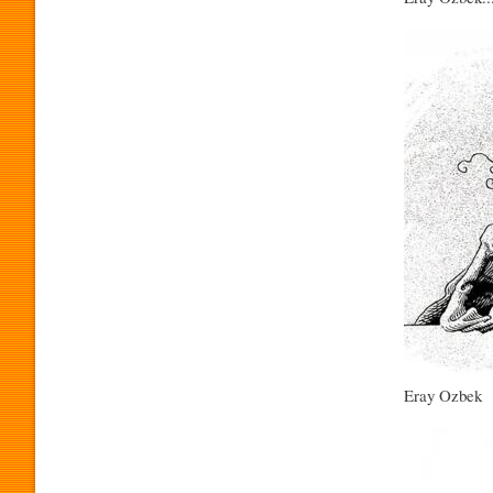
Imagen
O
G
R
A
M
Eray Ozbek
A
Imagen
P