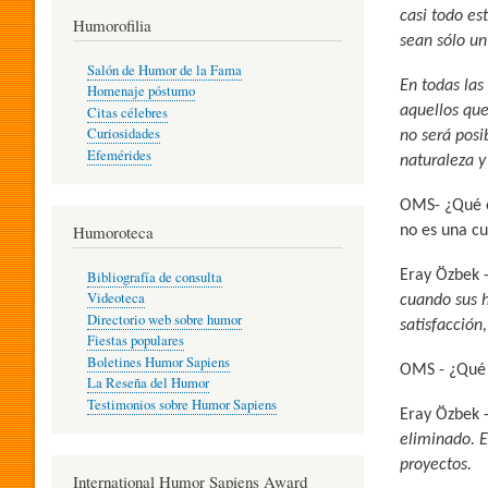
casi todo es
T
Humorofilia
sean sólo un
Salón de Humor de la Fama
En todas las
Homenaje póstumo
I
aquellos que
Citas célebres
Curiosidades
no será posi
Efemérides
naturaleza y
L
OMS- ¿Qué es
Humoroteca
no es una cu
Y
Eray Özbek 
Bibliografía de consulta
Videoteca
cuando sus 
H
Directorio web sobre humor
satisfacción
Fiestas populares
Boletines Humor Sapiens
OMS - ¿Qué e
U
La Reseña del Humor
Testimonios sobre Humor Sapiens
Eray Özbek 
eliminado. E
M
proyectos.
International Humor Sapiens Award