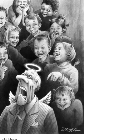
A
M
B
Y
A
L
O
H
I
S
I
O
D
T
G
I
O
R
C
S
A
 children