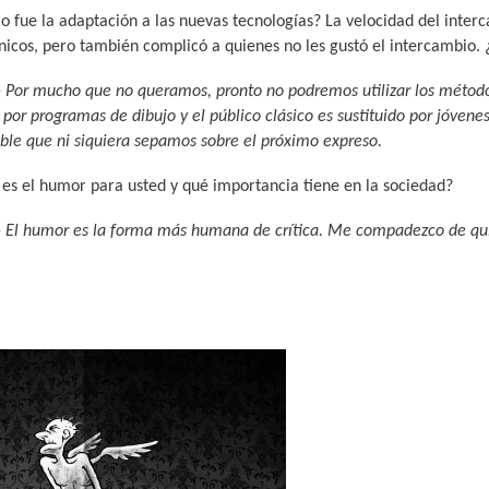
fue la adaptación a las nuevas tecnologías? La velocidad del intercam
)
N
G
nicos, pero también complicó a quienes no les gustó el intercambio. ¿
-
Por mucho que no queramos, pronto no podremos utilizar los métodos t
A
D
R
o por programas de dibujo y el público clásico es sustituido por jóven
sible que ni siquiera sepamos sobre el próximo expreso.
R
E
A
es el humor para usted y qué importancia tiene en la sociedad?
-
El humor es la forma más humana de crítica. Me compadezco de qui
T
H
F
Í
U
Í
C
M
A
U
O
-