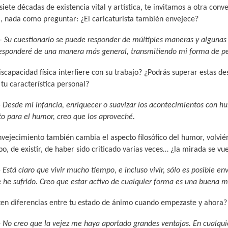
L
A
S
iete décadas de existencia vital y artística, te invitamos a otra con
a, nada como preguntar: ¿El caricaturista también envejece?
H
C
D
 –
Su cuestionario se puede responder de múltiples maneras y algunas 
responderé de una manera más general, transmitiendo mi forma de pe
U
T
E
scapacidad física interfiere con su trabajo? ¿Podrás superar estas de
tu característica personal?
-
Desde mi infancia, enriquecer o suavizar los acontecimientos con h
M
U
H
to para el humor, creo que los aproveché.
vejecimiento también cambia el aspecto filosófico del humor, volvié
O
A
U
, de existir, de haber sido criticado varias veces… ¿la mirada se vue
-
Está claro que vivir mucho tiempo, e incluso vivir, sólo es posible e
R
L
M
 he sufrido. Creo que estar activo de cualquier forma es una buena ma
ten diferencias entre tu estado de ánimo cuando empezaste y ahora?
(
I
O
-
No creo que la vejez me haya aportado grandes ventajas. En cualqui