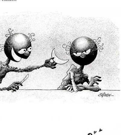
C
D
F
I
E
Í
O
L
A
N
A
-
A
H
H
R
I
U
I
S
M