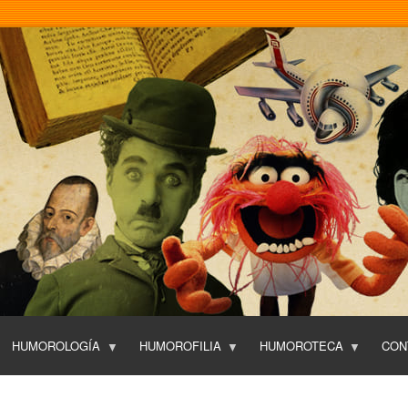
Pasar
al
contenido
principal
HUMOROLOGÍA
HUMOROFILIA
HUMOROTECA
CON
T
O
P