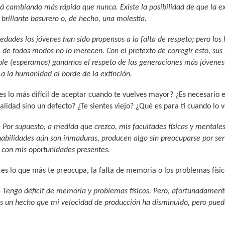
tá cambiando más rápido que nunca. Existe la posibilidad de que la ex
S
D
R
 brillante basurero o, de hecho, una molestia.
 edades los jóvenes han sido propensos a la falta de respeto; pero los
A
A
B
 de todos modos no lo merecen. Con el pretexto de corregir esto, sus h
ble (esperamos) ganarnos el respeto de las generaciones más jóvenes
 a la humanidad al borde de la extinción.
P
D
I
 lo más difícil de aceptar cuando te vuelves mayor? ¿Es necesario 
alidad sino un defecto? ¿Te sientes viejo? ¿Qué es para ti cuando lo 
I
S
B
-
Por supuesto, a medida que crezco, mis facultades físicas y mentales 
habilidades aún son inmaduras, producen algo sin preocuparse por se
E
A
L
, con mis oportunidades presentes.
s lo que más te preocupa, la falta de memoria o los problemas físic
N
L
I
-
Tengo déficit de memoria y problemas físicos. Pero, afortunadamente,
s un hecho que mi velocidad de producción ha disminuido, pero puede
S
Ó
O