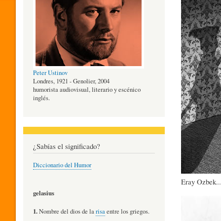
O
G
Peter Ustinov
Í
Londres, 1921 - Genolier, 2004
humorista audiovisual, literario y escénico
inglés.
A
D
¿Sabías el significado?
Diccionario del Humor
E
Eray Ozbek...
gelasius
Imagen
L
1.
Nombre del dios de la
risa
entre los griegos.