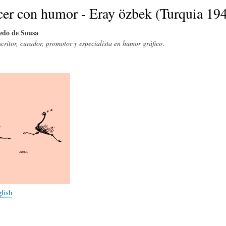
E
P
E
cer con humor - Eray özbek (Turquia 19
edo de Sousa
O
I
L
scritor, curador, promotor y especialista en humor gráfico
.
R
N
Í
Í
I
C
A
Ó
U
D
N
L
glish
E
Y
A