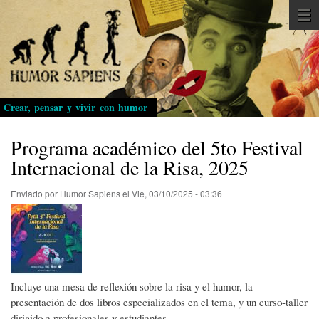
Pasar
al
contenido
principal
Crear, pensar y vivir con humor
Programa académico del 5to Festival
Internacional de la Risa, 2025
Enviado por
Humor Sapiens
el
Vie, 03/10/2025 - 03:36
Incluye una mesa de reflexión sobre la risa y el humor, la
presentación de dos libros especializados en el tema, y un curso-taller
dirigido a profesionales y estudiantes.