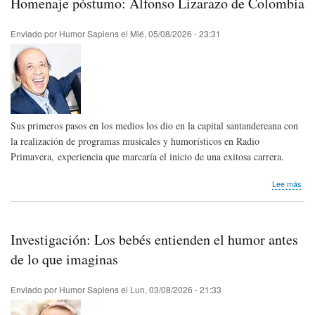
Homenaje póstumo: Alfonso Lizarazo de Colombia
nata
Men
Arg
Enviado por
Humor Sapiens
el
Mié, 05/08/2026 - 23:31
Sus primeros pasos en los medios los dio en la capital santandereana con
la realización de programas musicales y humorísticos en Radio
Primavera, experiencia que marcaría el inicio de una exitosa carrera.
sob
Lee más
Hom
pós
Alfo
Liza
Investigación: Los bebés entienden el humor antes
de
Col
de lo que imaginas
Enviado por
Humor Sapiens
el
Lun, 03/08/2026 - 21:33