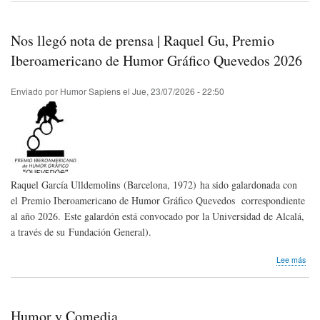
|
Más
del
Nos llegó nota de prensa | Raquel Gu, Premio
10
de
Iberoamericano de Humor Gráfico Quevedos 2026
la
risa
Enviado por
Humor Sapiens
el
Jue, 23/07/2026 - 22:50
se
pro
en
sol
Raquel García Ulldemolins (Barcelona, 1972) ha sido galardonada con
el Premio Iberoamericano de Humor Gráfico Quevedos correspondiente
al año 2026. Este galardón está convocado por la Universidad de Alcalá,
a través de su Fundación General).
sob
Lee más
Nos
lleg
not
de
Humor y Comedia
pre