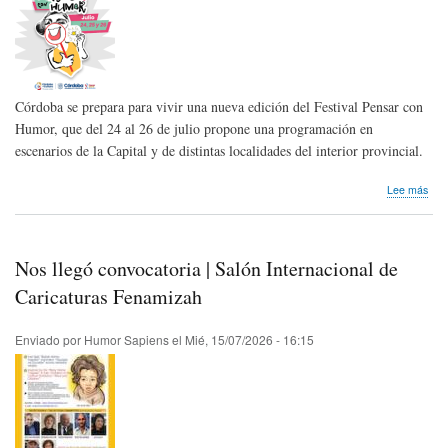
Córdoba se prepara para vivir una nueva edición del Festival Pensar con
Humor, que del 24 al 26 de julio propone una programación en
escenarios de la Capital y de distintas localidades del interior provincial.
sob
Lee más
Fest
Pen
con
Hum
Nos llegó convocatoria | Salón Internacional de
vuel
a
Caricaturas Fenamizah
Cór
con
Enviado por
Humor Sapiens
el
Mié, 15/07/2026 - 16:15
su
XIX
Edic