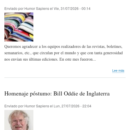
Enviado por
Humor Sapiens
el
Vie, 31/07/2026 - 00:14
Queremos agradecer a los equipos realizadores de las revistas, boletines,
semanarios, etc., que circulan por el mundo y que con tanta generosidad
nos envían sus últimas ediciones. En este mes fueeron...
sob
Lee más
Publ
humo
del
mun
Homenaje póstumo: Bill Oddie de Inglaterra
que
reci
este
Enviado por
Humor Sapiens
el
Lun, 27/07/2026 - 22:04
mes