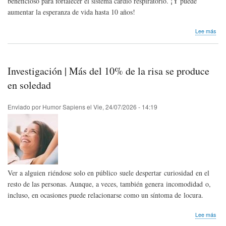
beneficioso para fortalecer el sistema cardio respiratorio. ¡Y puede
aumentar la esperanza de vida hasta 10 años!
sob
Lee más
Inve
Reí
aum
la
Investigación | Más del 10% de la risa se produce
esp
de
en soledad
vida
Enviado por
Humor Sapiens
el
Vie, 24/07/2026 - 14:19
Ver a alguien riéndose solo en público suele despertar curiosidad en el
resto de las personas. Aunque, a veces, también genera incomodidad o,
incluso, en ocasiones puede relacionarse como un síntoma de locura.
sob
Lee más
Inve