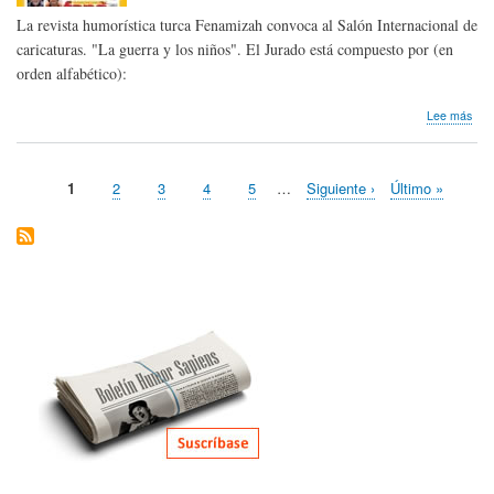
La revista humorística turca Fenamizah convoca al Salón Internacional de
caricaturas. "La guerra y los niños". El Jurado está compuesto por (en
orden alfabético):
sob
Lee más
Nos
lleg
conv
Página
1
Page
2
Page
3
Page
4
Page
5
…
Siguiente
Siguiente ›
Última
Último »
|
Paginación
actual
página
página
Sal
Inte
de
Cari
Fen