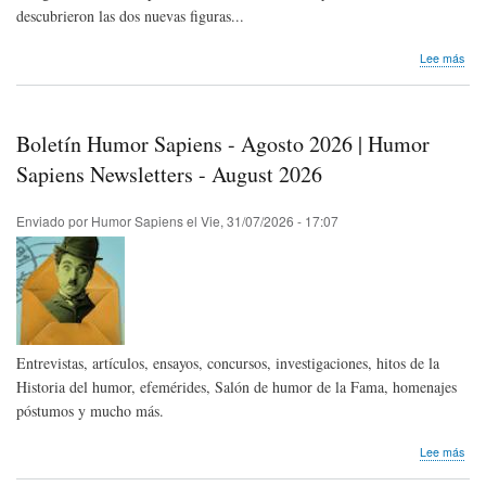
descubrieron las dos nuevas figuras...
sob
Lee más
Nos
lleg
Not
de
Boletín Humor Sapiens - Agosto 2026 | Humor
Pre
|
Sapiens Newsletters - August 2026
Más
de
Enviado por
Humor Sapiens
el
Vie, 31/07/2026 - 17:07
Viñe
des
o
Atlá
Entrevistas, artículos, ensayos, concursos, investigaciones, hitos de la
Historia del humor, efemérides, Salón de humor de la Fama, homenajes
póstumos y mucho más.
sob
Lee más
Bole