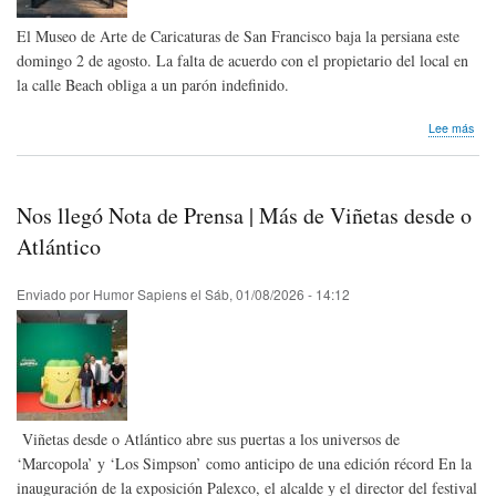
El Museo de Arte de Caricaturas de San Francisco baja la persiana este
domingo 2 de agosto. La falta de acuerdo con el propietario del local en
la calle Beach obliga a un parón indefinido.
sob
Lee más
El
Car
Art
Mu
Nos llegó Nota de Prensa | Más de Viñetas desde o
de
San
Atlántico
Fra
cier
Enviado por
Humor Sapiens
el
Sáb, 01/08/2026 - 14:12
sus
pue
Viñetas desde o Atlántico abre sus puertas a los universos de
‘Marcopola’ y ‘Los Simpson’ como anticipo de una edición récord En la
inauguración de la exposición Palexco, el alcalde y el director del festival