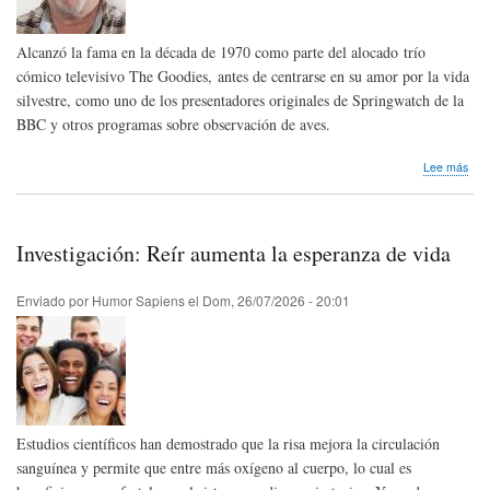
Alcanzó la fama en la década de 1970 como parte del alocado trío
cómico televisivo The Goodies, antes de centrarse en su amor por la vida
silvestre, como uno de los presentadores originales de Springwatch de la
BBC y otros programas sobre observación de aves.
sob
Lee más
Hom
pós
Bill
Odd
Investigación: Reír aumenta la esperanza de vida
de
Ingl
Enviado por
Humor Sapiens
el
Dom, 26/07/2026 - 20:01
Estudios científicos han demostrado que la risa mejora la circulación
sanguínea y permite que entre más oxígeno al cuerpo, lo cual es