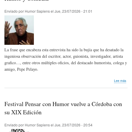
|
Raq
Enviado por
Humor Sapiens
el
Jue, 23/07/2026 - 21:01
Gu,
Pre
Ibe
de
Hum
Gráf
Que
La frase que encabeza esta entrevista ha sido la bujía que ha desatado la
202
ingeniosa observación del escritor, actor, guionista, investigador, artista
grafico…, entre otros múltiples oficios, del destacado humorista, colega y
amigo, Pepe Pelayo.
sob
Lee más
Hum
y
Com
Festival Pensar con Humor vuelve a Córdoba con
su XIX Edición
Enviado por
Humor Sapiens
el
Jue, 23/07/2026 - 20:54