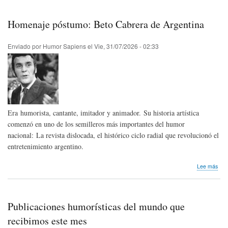
Hum
Sap
-
Homenaje póstumo: Beto Cabrera de Argentina
Ago
202
|
Enviado por
Humor Sapiens
el
Vie, 31/07/2026 - 02:33
Hum
Sap
New
-
Aug
202
Era humorista, cantante, imitador y animador. Su historia artística
comenzó en uno de los semilleros más importantes del humor
nacional: La revista dislocada, el histórico ciclo radial que revolucionó el
entretenimiento argentino.
sob
Lee más
Hom
pós
Bet
Cab
Publicaciones humorísticas del mundo que
de
Arg
recibimos este mes