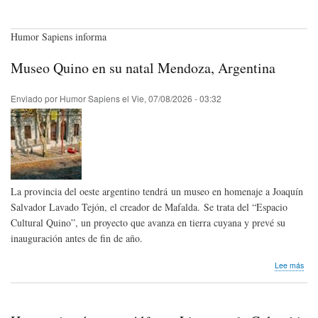
Humor Sapiens informa
Museo Quino en su natal Mendoza, Argentina
Enviado por
Humor Sapiens
el
Vie, 07/08/2026 - 03:32
La provincia del oeste argentino tendrá un museo en homenaje a Joaquín
Salvador Lavado Tejón, el creador de Mafalda. Se trata del “Espacio
Cultural Quino”, un proyecto que avanza en tierra cuyana y prevé su
inauguración antes de fin de año.
sob
Lee más
Mus
Qui
en
su