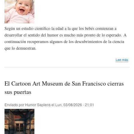
Según un estudio científico la edad a la que los bebés comienzan a
desarrollar el sentido del humor es mucho más pronto de lo esperado. A
continuación recuperamos algunos de los descubrimientos de la ciencia
que lo demuestran.
sob
Lee más
Inve
Los
beb
ent
El Cartoon Art Museum de San Francisco cierras
el
hum
sus puertas
ant
de
Enviado por
Humor Sapiens
el
Lun, 03/08/2026 - 21:01
lo
que
ima