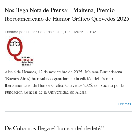
invi
|
Nos llega Nota de Prensa: | Maitena, Premio
Hom
a
Iberoamericano de Humor Gráfico Quevedos 2025
gra
aut
Enviado por
Humor Sapiens
el
Jue, 13/11/2025 - 20:32
en
el
Día
del
Dibu
202
Alcalá de Henares, 12 de noviembre de 2025. Maitena Burundarena
(Buenos Aires) ha resultado ganadora de la edición del Premio
Iberoamericano de Humor Gráfico Quevedos 2025, convocado por la
Fundación General de la Universidad de Alcalá.
sob
Lee más
Nos
lleg
Not
de
De Cuba nos llega el humor del dedeté!!
Pre
|