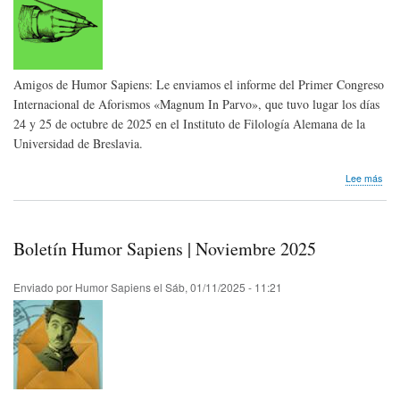
Amigos de Humor Sapiens: Le enviamos el informe del Primer Congreso
Internacional de Aforismos «Magnum In Parvo», que tuvo lugar los días
24 y 25 de octubre de 2025 en el Instituto de Filología Alemana de la
Universidad de Breslavia.
sob
Lee más
Nos
lleg
inf
|
Boletín Humor Sapiens | Noviembre 2025
Pri
Con
Inte
Enviado por
Humor Sapiens
el
Sáb, 01/11/2025 - 11:21
de
Afo