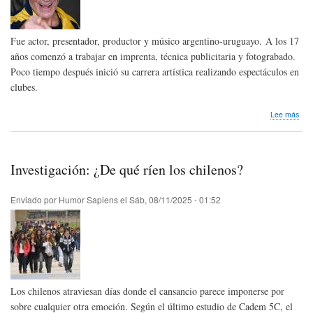
Fue actor, presentador, productor y músico argentino-uruguayo. A los 17
años comenzó a trabajar en imprenta, técnica publicitaria y fotograbado.
Poco tiempo después inició su carrera artística realizando espectáculos en
clubes.
sob
Lee más
Hom
pós
Cac
de
Investigación: ¿De qué ríen los chilenos?
la
Cru
de
Enviado por
Humor Sapiens
el
Sáb, 08/11/2025 - 01:52
Arg
Los chilenos atraviesan días donde el cansancio parece imponerse por
sobre cualquier otra emoción. Según el último estudio de Cadem 5C, el