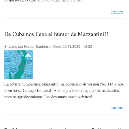
sob
Lee más
Nos
lleg
invi
|
De Cuba nos llega el humor de Mazzantini!!
Expo
indi
"Arq
Enviado por
Humor Sapiens
el
Dom, 02/11/2025 - 12:23
de
Man
Álva
Jun
La revista humorística Mazzantini ha publicado su versión No. 114 y nos
la envía su Consejo Editorial. A ellos y a todo el equipo de realización,
nuestro agradecimiento. Les deseamos muchos éxitos!!
sob
Lee más
De
Cub
nos
lleg