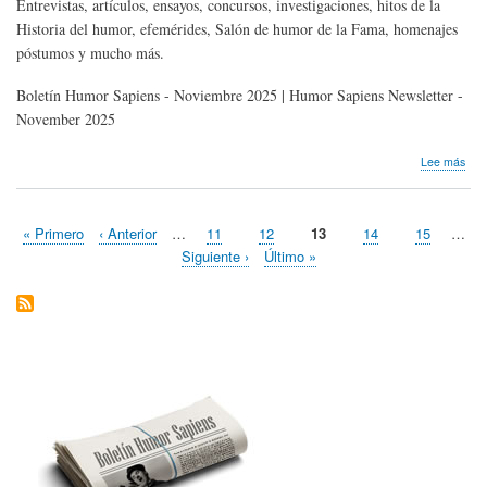
Entrevistas, artículos, ensayos, concursos, investigaciones, hitos de la
Historia del humor, efemérides, Salón de humor de la Fama, homenajes
póstumos y mucho más.
Boletín Humor Sapiens - Noviembre 2025 | Humor Sapiens Newsletter -
November 2025
sob
Lee más
Bole
Hum
Sap
Primera
« Primero
Página
‹ Anterior
…
Page
11
Page
12
Página
13
Page
14
Page
15
…
|
Paginación
página
anterior
actual
Nov
Siguiente
Siguiente ›
Última
Último »
202
página
página