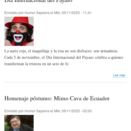
la
Asoc
Esp
Enviado por
Humor Sapiens
el
Mié, 05/11/2025 - 11:41
de
Cari
La nariz roja, el maquillaje y la risa no son disfraces: son armaduras.
Cada 5 de noviembre, el Día Internacional del Payaso celebra a quienes
transforman la tristeza en un acto de fe.
sob
Lee más
Día
Inte
del
Pay
Homenaje póstumo: Mimo Cava de Ecuador
Enviado por
Humor Sapiens
el
Mié, 05/11/2025 - 02:00