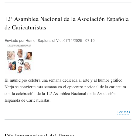
pós
Reš
Sult
12ª Asamblea Nacional de la Asociación Española
de
Bos
de Caricaturistas
Enviado por
Humor Sapiens
el
Vie, 07/11/2025 - 07:19
El municipio celebra una semana dedicada al arte y al humor gráfico.
Nerja se convierte esta semana en el epicentro nacional de la caricatura
con la celebración de la 12ª Asamblea Nacional de la Asociación
Española de Caricaturistas.
sob
Lee más
12ª
Asa
Nac
de
Día Internacional del Payaso