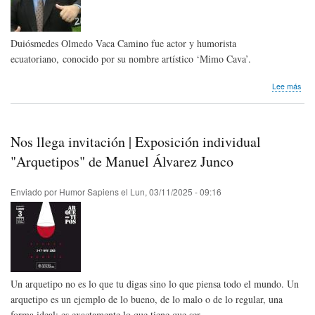
Duiósmedes Olmedo Vaca Camino fue actor y humorista
ecuatoriano, conocido por su nombre artístico ‘Mimo Cava’.
sob
Lee más
Hom
pós
Mim
Cav
Nos llega invitación | Exposición individual
de
Ecu
"Arquetipos" de Manuel Álvarez Junco
Enviado por
Humor Sapiens
el
Lun, 03/11/2025 - 09:16
Un arquetipo no es lo que tu digas sino lo que piensa todo el mundo. Un
arquetipo es un ejemplo de lo bueno, de lo malo o de lo regular, una
forma ideal; es exactamente lo que tiene que ser.