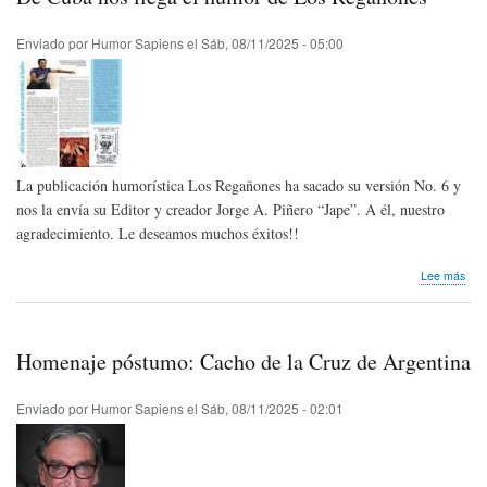
el
hum
del
Enviado por
Humor Sapiens
el
Sáb, 08/11/2025 - 05:00
dede
La publicación humorística Los Regañones ha sacado su versión No. 6 y
nos la envía su Editor y creador Jorge A. Piñero “Jape”. A él, nuestro
agradecimiento. Le deseamos muchos éxitos!!
sob
Lee más
De
Cub
nos
lleg
Homenaje póstumo: Cacho de la Cruz de Argentina
el
hum
de
Enviado por
Humor Sapiens
el
Sáb, 08/11/2025 - 02:01
Los
Reg