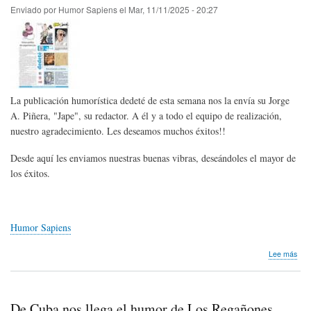
Mai
Enviado por
Humor Sapiens
el
Mar, 11/11/2025 - 20:27
Pre
Ibe
de
Hum
Gráf
Que
202
La publicación humorística dedeté de esta semana nos la envía su Jorge
A. Piñera, "Jape", su redactor. A él y a todo el equipo de realización,
nuestro agradecimiento. Les deseamos muchos éxitos!!
Desde aquí les enviamos nuestras buenas vibras, deseándoles el mayor de
los éxitos.
Humor Sapiens
sob
Lee más
De
Cub
nos
lleg
De Cuba nos llega el humor de Los Regañones