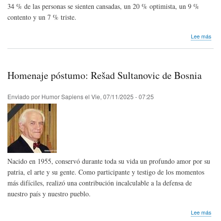
34 % de las personas se sienten cansadas, un 20 % optimista, un 9 %
contento y un 7 % triste.
sob
Lee más
Inve
¿De
qué
ríen
Homenaje póstumo: Rešad Sultanovic de Bosnia
los
chil
Enviado por
Humor Sapiens
el
Vie, 07/11/2025 - 07:25
Nacido en 1955, conservó durante toda su vida un profundo amor por su
patria, el arte y su gente. Como participante y testigo de los momentos
más difíciles, realizó una contribución incalculable a la defensa de
nuestro país y nuestro pueblo.
sob
Lee más
Hom