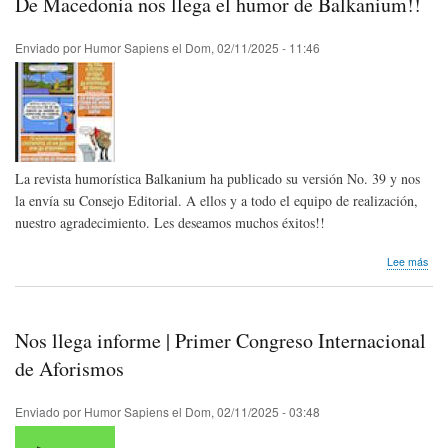
De Macedonia nos llega el humor de Balkanium!!
el
hum
de
Enviado por
Humor Sapiens
el
Dom, 02/11/2025 - 11:46
Mazz
La revista humorística Balkanium ha publicado su versión No. 39 y nos
la envía su Consejo Editorial. A ellos y a todo el equipo de realización,
nuestro agradecimiento. Les deseamos muchos éxitos!!
sob
Lee más
De
Mac
nos
lleg
Nos llega informe | Primer Congreso Internacional
el
hum
de Aforismos
de
Balk
Enviado por
Humor Sapiens
el
Dom, 02/11/2025 - 03:48