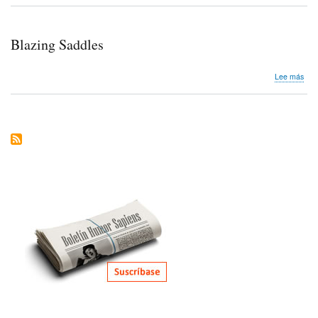
of
the
Wor
Blazing Saddles
Part
I
sob
Lee más
Blaz
Sad