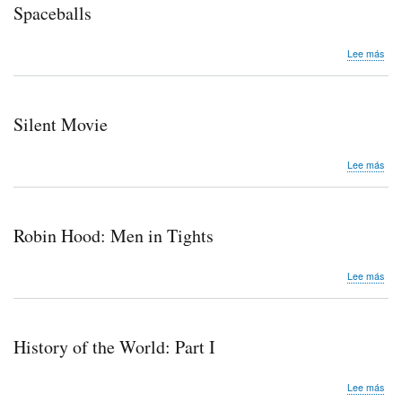
Spaceballs
sob
Lee más
Spa
Silent Movie
sob
Lee más
Sile
Mov
Robin Hood: Men in Tights
sob
Lee más
Rob
Hoo
Me
in
History of the World: Part I
Tigh
sob
Lee más
Hist