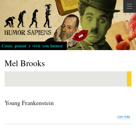
Pasar
al
contenido
principal
Crear, pensar y vivir con humor
Mel Brooks
Young Frankenstein
sob
Lee más
You
Fra