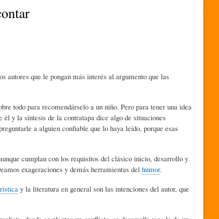
contar
os autores que le pongan más interés al argumento que las
bre todo para recomendárselo a un niño. Pero para tener una idea
e él y la síntesis de la contratapa dice algo de situaciones
o preguntarle a alguien confiable que lo haya leído, porque esas
unque cumplan con los requisitos del clásico inicio, desarrollo y
e veamos exageraciones y demás herramientas del
humor
.
ística
y la literatura en general son las intenciones del autor, que
ealista, donde se plantea un conflicto, se desarrolla y se le da un