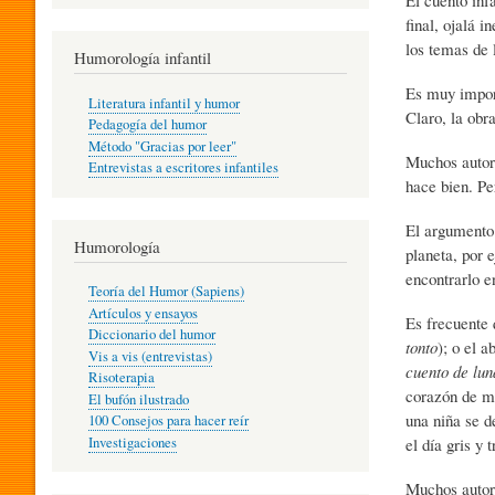
R
final, ojalá 
los temas de l
Humorología infantil
A
Es muy import
Literatura infantil y humor
Claro, la obr
Pedagogía del humor
Método "Gracias por leer"
I
Muchos autore
Entrevistas a escritores infantiles
hace bien. Pe
El argumento 
N
Humorología
planeta, por 
encontrarlo e
Teoría del Humor (Sapiens)
F
Artículos y ensayos
Es frecuente 
Diccionario del humor
tonto
); o el 
Vis a vis (entrevistas)
cuento de lun
A
Risoterapia
corazón de me
El bufón ilustrado
una niña se de
100 Consejos para hacer reír
el día gris y 
Investigaciones
N
Muchos autor