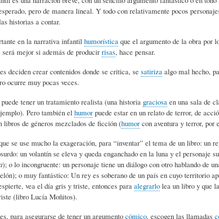
L
A
S
inesperado, pero de manera lineal. Y todo con relativamente pocos personaj
as historias a contar.
H
C
D
ante en la narrativa infantil
humorística
que el argumento de la obra por 
a será mejor si además de producir
risas
, hace pensar.
U
T
E
s deciden crear contenidos donde se critica, se
satiriza
algo mal hecho, pa
ro ocurre muy pocas veces.
puede tener un tratamiento realista (una historia
graciosa
en una sala de cl
M
U
H
ejemplo). Pero también el
humor
puede estar en un relato de terror, de acci
n libros de géneros mezclados de ficción (
humor
con aventura y terror, por 
O
A
U
que se use mucho la exageración, para “inventar” el tema de un libro: un re
absurdo: un volantín se eleva y queda enganchado en la luna y el personaje 
a
); o lo incongruente: un personaje tiene un diálogo con otro hablando de un
R
L
M
lón); o muy fantástico: Un rey es soberano de un país en cuyo territorio a
spierte, vea el día gris y triste, entonces para
alegrarlo
lea un libro y que l
triste (libro Lucía Moñitos).
(
I
O
es, para asegurarse de tener un argumento
cómico
, escogen las llamadas
c