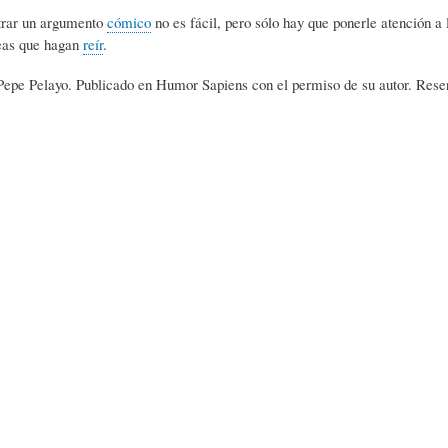
ntrar un argumento
cómico
no es fácil, pero sólo hay que ponerle atención a 
L
R
H
eas que hagan
reír
.
epe Pelayo. Publicado en Humor Sapiens con el permiso de su autor. Reser
O
D
U
S
E
M
Y
L
O
E
A
R
N
F
B
S
A
I