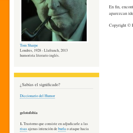
En fin, enco
O
aparezcan id
Copyright © P
G
Tom Sharpe
Í
Londres, 1928 - Llafranch, 2013
humorista literario inglés.
A
¿Sabías el significado?
D
Diccionario del Humor
E
gelotofobia
1.
Trastorno que consiste en adjudicarle a las
L
risas
ajenas intención de
burla
o ataque hacia