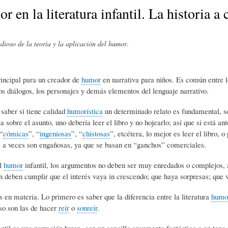
E
P
E
r en la literatura infantil. La historia a 
O
I
L
dioso de la teoría y la aplicación del humor
.
R
N
Í
rincipal para un creador de
humor
en narrativa para niños. Es común entre l
los diálogos, los personajes y demás elementos del lenguaje narrativo.
Í
I
C
 saber si tiene calidad
humorística
un determinado relato es fundamental, so
a sobre el asunto, uno debería leer el libro y no hojearlo; así que si está ant
 “
cómicas
”, “
ingeniosas
”, “
chistosas
”, etcétera, lo mejor es leer el libro, 
A
Ó
U
s a veces son engañosas, ya que se basan en “ganchos” comerciales.
el
humor
infantil, los argumentos no deben ser muy enredados o complejos, a
D
N
L
n deben cumplir que el interés vaya in crescendo; que haya sorpresas; qu
 en materia. Lo primero es saber que la diferencia entre la literatura
humor
E
Y
A
so son las de hacer
reír
o
sonreír
.
antil es una narración breve, con un sencillo argumento fantástico o en tono r