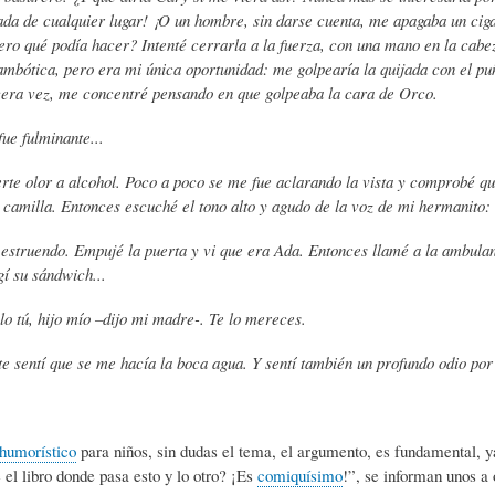
da de cualquier lugar! ¡O un hombre, sin darse cuenta, me apagaba un ciga
)
N
G
¿Pero qué podía hacer? Intenté cerrarla a la fuerza, con una mano en la cab
ambótica, pero era mi única oportunidad: me golpearía la quijada con el 
cera vez, me concentré pensando en que golpeaba la cara de Orco.
A
D
R
fue fulminante...
R
E
A
erte olor a alcohol. Poco a poco se me fue aclarando la vista y comprobé 
 camilla. Entonces escuché el tono alto y agudo de la voz de mi hermanito:
T
H
F
un estruendo. Empujé la puerta y vi que era Ada. Entonces llamé a la ambula
í su sándwich...
o tú, hijo mío –dijo mi madre-. Te lo mereces.
Í
U
Í
te sentí que se me hacía la boca agua. Y sentí también un profundo odio por
C
M
A
humorístico
para niños, sin dudas el tema, el argumento, es fundamental, ya
U
O
-
e el libro donde pasa esto y lo otro? ¡Es
comiquísimo
!”, se informan unos a 