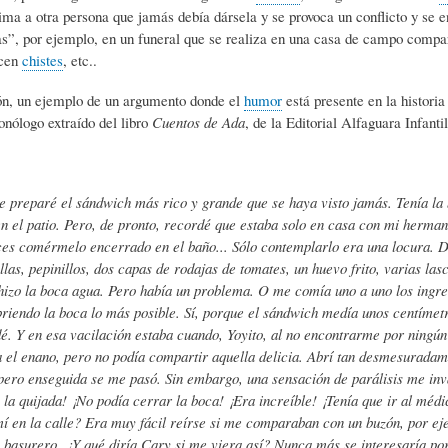
ima a otra persona que jamás debía dársela y se provoca un conflicto y se en
S
D
R
s”, por ejemplo, en un funeral que se realiza en una casa de campo compar
acen
chistes
, etc..
A
A
B
ón, un ejemplo de un argumento donde el
humor
está presente en la histori
onólogo extraído del libro
Cuentos de Ada
, de la Editorial Alfaguara Infantil
P
D
I
 preparé el sándwich más rico y grande que se haya visto jamás. Tenía la
I
S
B
en el patio. Pero, de pronto, recordé que estaba solo en casa con mi herman
ces comérmelo encerrado en el baño... Sólo contemplarlo era una locura. 
llas, pepinillos, dos capas de rodajas de tomates, un huevo frito, varias l
E
A
L
izo la boca agua. Pero había un problema. O me comía uno a uno los ingred
riendo la boca lo más posible. Sí, porque el sándwich medía unos centímet
é. Y en esa vacilación estaba cuando, Yoyito, al no encontrarme por ningú
N
L
I
el enano, pero no podía compartir aquella delicia. Abrí tan desmesuradam
pero enseguida se me pasó. Sin embargo, una sensación de parálisis me in
 la quijada! ¡No podía cerrar la boca! ¡Era increíble! ¡Tenía que ir al médi
S
Ó
O
í en la calle? Era muy fácil reírse si me comparaban con un buzón, por ej
 basurero. ¿Y qué diría Cary si me viera así? Nunca más se interesaría por