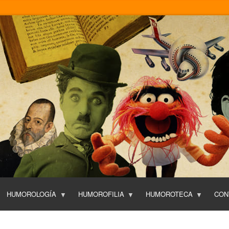
Pasar
al
contenido
principal
HUMOROLOGÍA
HUMOROFILIA
HUMOROTECA
CON
T
O
P