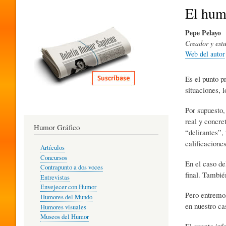
I
El humo
Pepe Pelayo
T
Creador y estu
Web del autor
E
Es el punto p
situaciones, 
R
Por supuesto,
real y concret
Humor Gráfico
“delirantes”,
A
calificacione
Artículos
Concursos
En el caso d
T
Contrapunto a dos voces
final. Tambié
Entrevistas
Envejecer con Humor
Pero entremos
Humores del Mundo
U
en nuestro ca
Humores visuales
Museos del Humor
El cuento inf