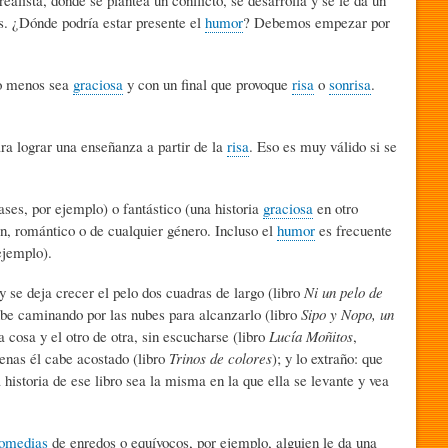
es. ¿Dónde podría estar presente el
humor
? Debemos empezar por
lo menos sea
graciosa
y con un final que provoque
risa
o
sonrisa
.
ra lograr una enseñanza a partir de la
risa
. Eso es muy válido si se
ases, por ejemplo) o fantástico (una historia
graciosa
en otro
ón, romántico o de cualquier género. Incluso el
humor
es frecuente
ejemplo).
y se deja crecer el pelo dos cuadras de largo (libro
Ni un pelo de
sube caminando por las nubes para alcanzarlo (libro
Sipo y Nopo, un
a cosa y el otro de otra, sin escucharse (libro
Lucía Moñitos
,
penas él cabe acostado (libro
Trinos de colores
); y lo extraño: que
a historia de ese libro sea la misma en la que ella se levante y vea
omedias
de enredos o equívocos, por ejemplo, alguien le da una