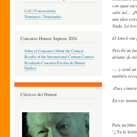
con agua saca
O
Call / Convocatoria
salir así... 
Nominees / Nominados
una idea estr
Nada. La ter
R
El knock-out 
Concurso Humor Sapiens 2024
P
Percibí un fu
Sobre el Concurso /About the Contest
delante de mi
Results of the International Cartoon Contest
Resultado Concurso Escolar de Humor
E
Gráfico
-... y sentí 
también recog
-Pues cómetel
D
Clásicos del Humor
En ese instan
A
Para un libro
G
“¿Ya te leíst