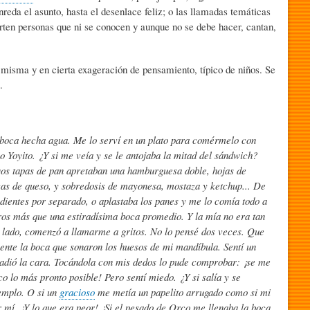
reda el asunto, hasta el desenlace feliz; o las llamadas temáticas
ten personas que ni se conocen y aunque no se debe hacer, cantan,
a misma y en cierta exageración de pensamiento, típico de niños. Se
.
 boca hecha agua. Me lo serví en un plato para comérmelo con
o Yoyito. ¿Y si me veía y se le antojaba la mitad del sándwich?
Dos tapas de pan apretaban una hamburguesa doble, hojas de
ascas de queso, y sobredosis de mayonesa, mostaza y ketchup... De
ientes por separado, o aplastaba los panes y me lo comía todo a
ros más que una estiradísima boca promedio. Y la mía no era tan
n lado, comenzó a llamarme a gritos. No lo pensé dos veces. Que
ente la boca que sonaron los huesos de mi mandíbula. Sentí un
vadió la cara. Tocándola con mis dedos lo pude comprobar: ¡se me
co lo más pronto posible! Pero sentí miedo. ¿Y si salía y se
emplo. O si un
gracioso
me metía un papelito arrugado como si mi
 mí. ¡Y lo que era peor! ¡Si el pesado de Orco me llenaba la boca