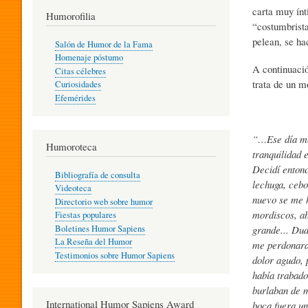
carta muy ínt
T
Humorofilia
“costumbrista
pelean, se h
Salón de Humor de la Fama
Homenaje póstumo
I
A continuaci
Citas célebres
trata de un m
Curiosidades
Efemérides
L
“…Ese día me
Humoroteca
Y
tranquilidad 
Decidí enton
Bibliografía de consulta
lechuga, cebo
Videoteca
H
nuevo se me h
Directorio web sobre humor
mordiscos, ab
Fiestas populares
Boletines Humor Sapiens
grande... Dud
U
La Reseña del Humor
me perdonara 
Testimonios sobre Humor Sapiens
dolor agudo, 
había trabado
M
burlaban de m
International Humor Sapiens Award
boca fuera un