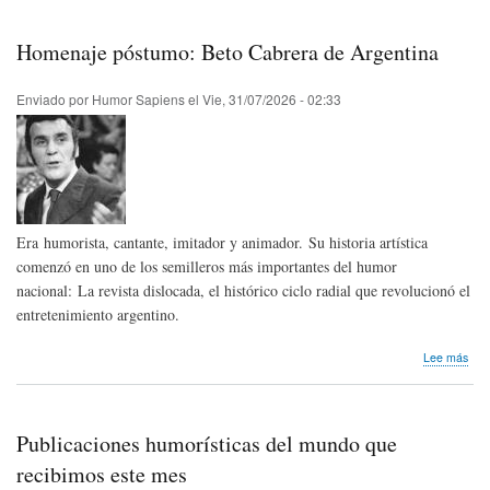
Hum
Sap
-
Homenaje póstumo: Beto Cabrera de Argentina
Ago
202
|
Enviado por
Humor Sapiens
el
Vie, 31/07/2026 - 02:33
Hum
Sap
New
-
Aug
202
Era humorista, cantante, imitador y animador. Su historia artística
comenzó en uno de los semilleros más importantes del humor
nacional: La revista dislocada, el histórico ciclo radial que revolucionó el
entretenimiento argentino.
sob
Lee más
Hom
pós
Bet
Cab
Publicaciones humorísticas del mundo que
de
Arg
recibimos este mes