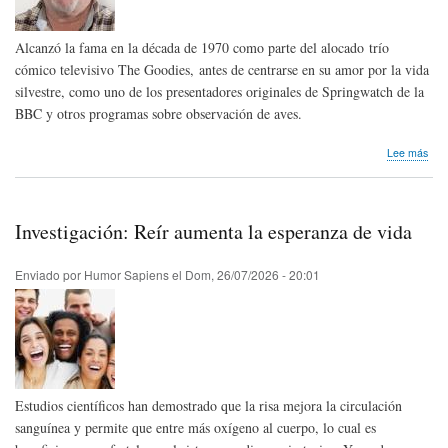
Alcanzó la fama en la década de 1970 como parte del alocado trío
cómico televisivo The Goodies, antes de centrarse en su amor por la vida
silvestre, como uno de los presentadores originales de Springwatch de la
BBC y otros programas sobre observación de aves.
sob
Lee más
Hom
pós
Bill
Odd
Investigación: Reír aumenta la esperanza de vida
de
Ingl
Enviado por
Humor Sapiens
el
Dom, 26/07/2026 - 20:01
Estudios científicos han demostrado que la risa mejora la circulación
sanguínea y permite que entre más oxígeno al cuerpo, lo cual es