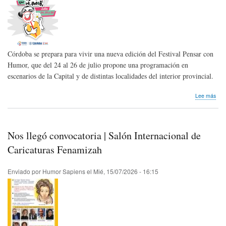
Córdoba se prepara para vivir una nueva edición del Festival Pensar con
Humor, que del 24 al 26 de julio propone una programación en
escenarios de la Capital y de distintas localidades del interior provincial.
sob
Lee más
Fest
Pen
con
Hum
Nos llegó convocatoria | Salón Internacional de
vuel
a
Caricaturas Fenamizah
Cór
con
Enviado por
Humor Sapiens
el
Mié, 15/07/2026 - 16:15
su
XIX
Edic