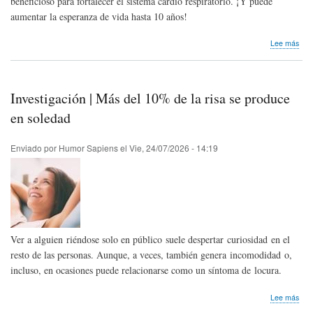
beneficioso para fortalecer el sistema cardio respiratorio. ¡Y puede
aumentar la esperanza de vida hasta 10 años!
sob
Lee más
Inve
Reí
aum
la
Investigación | Más del 10% de la risa se produce
esp
de
en soledad
vida
Enviado por
Humor Sapiens
el
Vie, 24/07/2026 - 14:19
Ver a alguien riéndose solo en público suele despertar curiosidad en el
resto de las personas. Aunque, a veces, también genera incomodidad o,
incluso, en ocasiones puede relacionarse como un síntoma de locura.
sob
Lee más
Inve