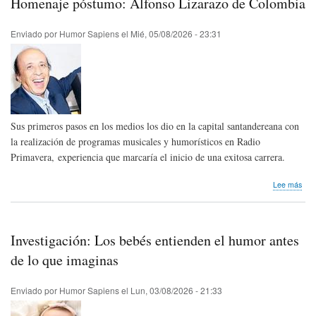
Homenaje póstumo: Alfonso Lizarazo de Colombia
nata
Men
Arg
Enviado por
Humor Sapiens
el
Mié, 05/08/2026 - 23:31
Sus primeros pasos en los medios los dio en la capital santandereana con
la realización de programas musicales y humorísticos en Radio
Primavera, experiencia que marcaría el inicio de una exitosa carrera.
sob
Lee más
Hom
pós
Alfo
Liza
Investigación: Los bebés entienden el humor antes
de
Col
de lo que imaginas
Enviado por
Humor Sapiens
el
Lun, 03/08/2026 - 21:33