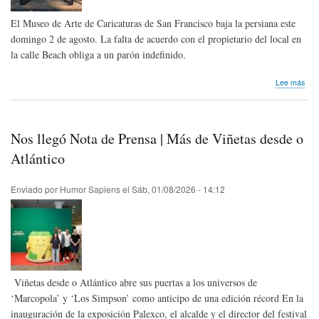
El Museo de Arte de Caricaturas de San Francisco baja la persiana este
domingo 2 de agosto. La falta de acuerdo con el propietario del local en
la calle Beach obliga a un parón indefinido.
sob
Lee más
El
Car
Art
Mu
Nos llegó Nota de Prensa | Más de Viñetas desde o
de
San
Atlántico
Fra
cier
Enviado por
Humor Sapiens
el
Sáb, 01/08/2026 - 14:12
sus
pue
Viñetas desde o Atlántico abre sus puertas a los universos de
‘Marcopola’ y ‘Los Simpson’ como anticipo de una edición récord En la
inauguración de la exposición Palexco, el alcalde y el director del festival