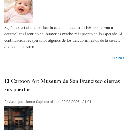
Según un estudio científico la edad a la que los bebés comienzan a
desarrollar el sentido del humor es mucho más pronto de lo esperado. A
continuación recuperamos algunos de los descubrimientos de la ciencia
que lo demuestran.
sob
Lee más
Inve
Los
beb
ent
El Cartoon Art Museum de San Francisco cierras
el
hum
sus puertas
ant
de
Enviado por
Humor Sapiens
el
Lun, 03/08/2026 - 21:01
lo
que
ima