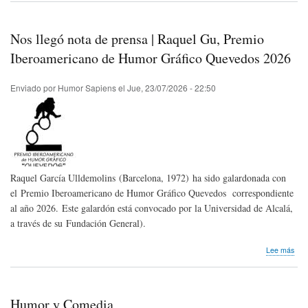
|
Más
del
Nos llegó nota de prensa | Raquel Gu, Premio
10
de
Iberoamericano de Humor Gráfico Quevedos 2026
la
risa
Enviado por
Humor Sapiens
el
Jue, 23/07/2026 - 22:50
se
pro
en
sol
Raquel García Ulldemolins (Barcelona, 1972) ha sido galardonada con
el Premio Iberoamericano de Humor Gráfico Quevedos correspondiente
al año 2026. Este galardón está convocado por la Universidad de Alcalá,
a través de su Fundación General).
sob
Lee más
Nos
lleg
not
de
Humor y Comedia
pre