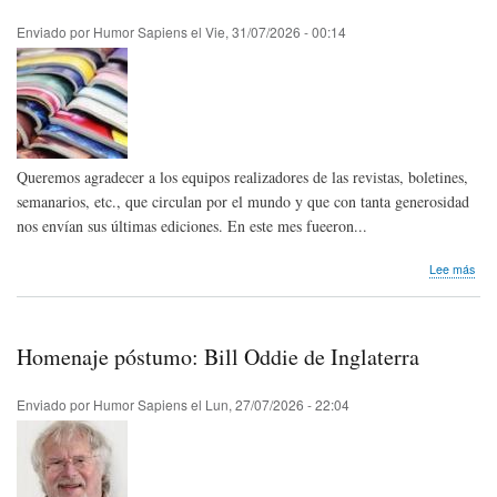
Enviado por
Humor Sapiens
el
Vie, 31/07/2026 - 00:14
Queremos agradecer a los equipos realizadores de las revistas, boletines,
semanarios, etc., que circulan por el mundo y que con tanta generosidad
nos envían sus últimas ediciones. En este mes fueeron...
sob
Lee más
Publ
humo
del
mun
Homenaje póstumo: Bill Oddie de Inglaterra
que
reci
este
Enviado por
Humor Sapiens
el
Lun, 27/07/2026 - 22:04
mes