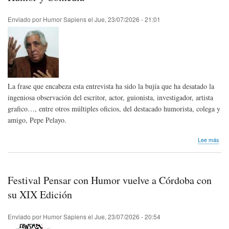
|
Raq
Enviado por
Humor Sapiens
el
Jue, 23/07/2026 - 21:01
Gu,
Pre
Ibe
de
Hum
Gráf
Que
La frase que encabeza esta entrevista ha sido la bujía que ha desatado la
202
ingeniosa observación del escritor, actor, guionista, investigador, artista
grafico…, entre otros múltiples oficios, del destacado humorista, colega y
amigo, Pepe Pelayo.
sob
Lee más
Hum
y
Com
Festival Pensar con Humor vuelve a Córdoba con
su XIX Edición
Enviado por
Humor Sapiens
el
Jue, 23/07/2026 - 20:54