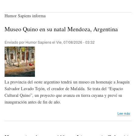
Humor Sapiens informa
Museo Quino en su natal Mendoza, Argentina
Enviado por
Humor Sapiens
el
Vie, 07/08/2026 - 03:32
La provincia del oeste argentino tendrá un museo en homenaje a Joaquín
Salvador Lavado Tejón, el creador de Mafalda. Se trata del “Espacio
Cultural Quino”, un proyecto que avanza en tierra cuyana y prevé su
inauguración antes de fin de año.
sob
Lee más
Mus
Qui
en
su