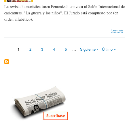
La revista humorística turca Fenamizah convoca al Salón Internacional de
caricaturas. "La guerra y los niños". El Jurado está compuesto por (en
orden alfabético):
sob
Lee más
Nos
lleg
conv
Página
1
Page
2
Page
3
Page
4
Page
5
…
Siguiente
Siguiente ›
Última
Último »
|
Paginación
actual
página
página
Sal
Inte
de
Cari
Fen