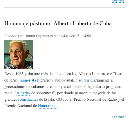
Lee más
Hom
pós
Dar
Nofa
Homenaje póstumo: Alberto Luberta de Cuba
de
Arg
Enviado por
Humor Sapiens
el
Mar, 24/01/2017 - 14:59
Desde 1965 y durante más de cinco décadas, Alberto Luberta, ese "fuera
de serie"
humorista
literario y audiovisual, hizo
reír
diariamente a
generaciones de cubanos, creando y escribiendo el legendario programa
radial "
Alegrías
de sobremesa", por donde pasaron la mayoría de los
grandes
comediantes
de la Isla. Obtuvo el Premio Nacional de Radio y el
Premio Nacional de
Humorismo
.
sob
Lee más
Hom
pós