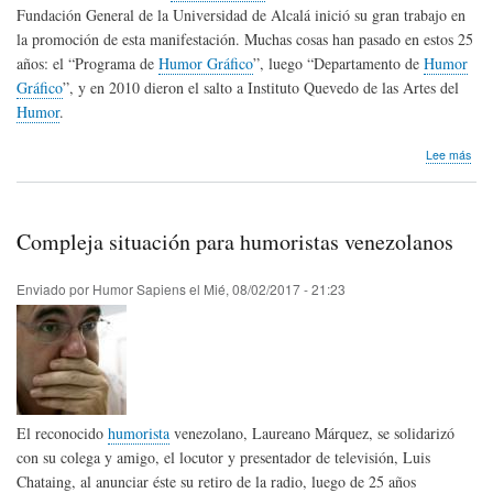
Fundación General de la Universidad de Alcalá inició su gran trabajo en
la promoción de esta manifestación. Muchas cosas han pasado en estos 25
años: el “Programa de
Humor Gráfico
”, luego “Departamento de
Humor
Gráfico
”, y en 2010 dieron el salto a Instituto Quevedo de las Artes del
Humor
.
sob
Lee más
25
Aniv
del
Inst
Compleja situación para humoristas venezolanos
Que
del
Hum
Enviado por
Humor Sapiens
el
Mié, 08/02/2017 - 21:23
El reconocido
humorista
venezolano, Laureano Márquez, se solidarizó
con su colega y amigo, el locutor y presentador de televisión, Luis
Chataing, al anunciar éste su retiro de la radio, luego de 25 años