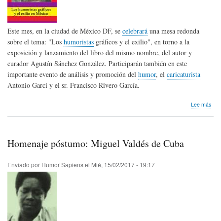
Este mes, en la ciudad de México DF, se
celebrará
una mesa redonda
sobre el tema: "Los
humoristas
gráficos y el exilio", en torno a la
exposición y lanzamiento del libro del mismo nombre, del autor y
curador Agustín Sánchez González. Participarán también en este
importante evento de análisis y promoción del
humor
, el
caricaturista
Antonio Garci y el sr. Francisco Rivero García.
sob
Lee más
Los
hum
gráf
y
Homenaje póstumo: Miguel Valdés de Cuba
el
exili
Enviado por
Humor Sapiens
el
Mié, 15/02/2017 - 19:17