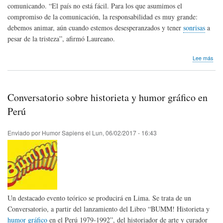
comunicando. “El país no está fácil. Para los que asumimos el
compromiso de la comunicación, la responsabilidad es muy grande:
debemos animar, aún cuando estemos desesperanzados y tener
sonrisas
a
pesar de la tristeza”, afirmó Laureano.
sob
Lee más
Com
situ
par
hum
Conversatorio sobre historieta y humor gráfico en
ven
Perú
Enviado por
Humor Sapiens
el
Lun, 06/02/2017 - 16:43
Un destacado evento teórico se producirá en Lima. Se trata de un
Conversatorio, a partir del lanzamiento del Libro “BUMM! Historieta y
humor gráfico
en el Perú 1979-1992”, del historiador de arte y curador