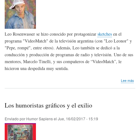
Leo Rosenwasser se hizo conocido por protagonizar
sketches
en el
programa "VideoMatch" de la televisión argentina (con "Leo Leonor" y
"Pepe, rompé", entre otros). Además, Leo también se dedicó a la
conducción y producción de programas de radio y televisión. Uno de sus
mentores, Marcelo Tinelli, y sus compañeros de “VideoMatch”, le
hicieron una despedida muy sentida.
sob
Lee más
Hom
pós
Leo
Ros
Los humoristas gráficos y el exilio
de
Arg
Enviado por
Humor Sapiens
el
Jue, 16/02/2017 - 15:19