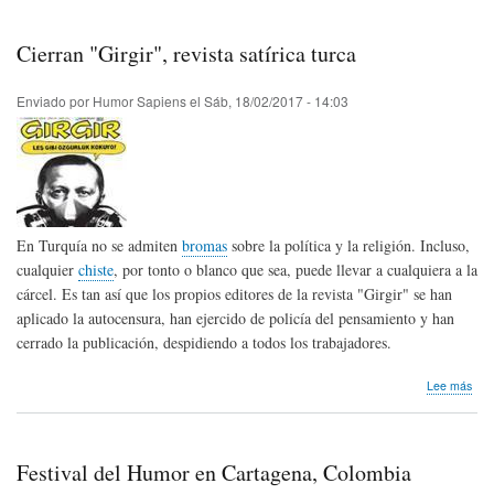
Fest
de
Hum
Cierran "Girgir", revista satírica turca
"Sat
201
Enviado por
Humor Sapiens
el
Sáb, 18/02/2017 - 14:03
En Turquía no se admiten
bromas
sobre la política y la religión. Incluso,
cualquier
chiste
, por tonto o blanco que sea, puede llevar a cualquiera a la
cárcel. Es tan así que los propios editores de la revista "Girgir" se han
aplicado la autocensura, han ejercido de policía del pensamiento y han
cerrado la publicación, despidiendo a todos los trabajadores.
sob
Lee más
Cie
"Gir
revi
satí
Festival del Humor en Cartagena, Colombia
turc