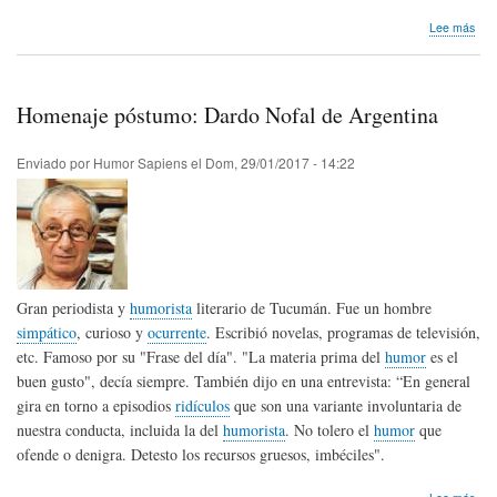
sob
Lee más
Con
de
hum
que
Homenaje póstumo: Dardo Nofal de Argentina
ven
en
febr
Enviado por
Humor Sapiens
el
Dom, 29/01/2017 - 14:22
/
201
Gran periodista y
humorista
literario de Tucumán. Fue un hombre
simpático
, curioso y
ocurrente
. Escribió novelas, programas de televisión,
etc. Famoso por su "Frase del día". "La materia prima del
humor
es el
buen gusto", decía siempre. También dijo en una entrevista: “En general
gira en torno a episodios
ridículos
que son una variante involuntaria de
nuestra conducta, incluida la del
humorista
. No tolero el
humor
que
ofende o denigra. Detesto los recursos gruesos, imbéciles".
sob