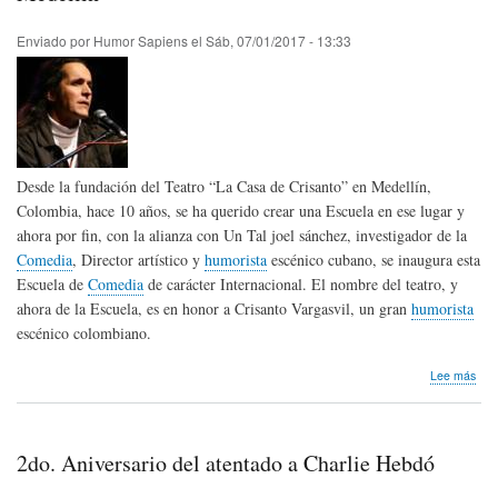
Arg
Enviado por
Humor Sapiens
el
Sáb, 07/01/2017 - 13:33
Desde la fundación del Teatro “La Casa de Crisanto” en Medellín,
Colombia, hace 10 años, se ha querido crear una Escuela en ese lugar y
ahora por fin, con la alianza con Un Tal joel sánchez, investigador de la
Comedia
, Director artístico y
humorista
escénico cubano, se inaugura esta
Escuela de
Comedia
de carácter Internacional. El nombre del teatro, y
ahora de la Escuela, es en honor a Crisanto Vargasvil, un gran
humorista
escénico colombiano.
sob
Lee más
Nac
Esc
Inte
de
2do. Aniversario del atentado a Charlie Hebdó
Com
en