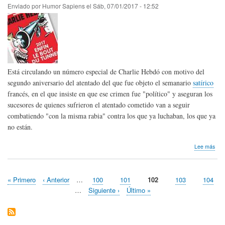
Mede
Enviado por
Humor Sapiens
el
Sáb, 07/01/2017 - 12:52
Está circulando un número especial de Charlie Hebdó con motivo del
segundo aniversario del atentado del que fue objeto el semanario
satírico
francés, en el que insiste en que ese crimen fue "político" y aseguran los
sucesores de quienes sufrieron el atentado cometido van a seguir
combatiendo "con la misma rabia" contra los que ya luchaban, los que ya
no están.
sob
Lee más
2do
Aniv
del
Primera
« Primero
Página
‹ Anterior
…
Page
100
Page
101
Página
102
Page
103
Page
104
ate
Paginación
página
anterior
actual
a
…
Siguiente
Siguiente ›
Última
Último »
Char
página
página
Heb