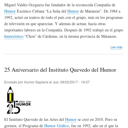
Miguel Valdés Oceguera fue fundador de la reconocida Compañía de
Humor
Escénico Cubana “La Seña del
Humor
de Matanzas”. De 1984 a
1992, actuó en teatros de todo el país con el grupo, más en los programas
de televisión en que aparecían. Y además de actuar, hacía otras
importantes labores en la Compañía. Después de 1992 trabajó en el grupo
humorístico
“Chou” de Cárdenas, en la misma provincia de Matanzas.
sob
Lee más
Hom
pós
Mig
Val
25 Aniversario del Instituto Quevedo del Humor
de
Cub
Enviado por
Humor Sapiens
el
Jue, 09/02/2017 - 19:37
El Instituto Quevedo de las Artes del
Humor
se creó en 2010. Pero su
germen, el Programa de
Humor Gráfico
, fue en 1992, año en el que la