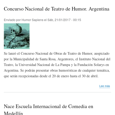
Albe
Lub
Concurso Nacional de Teatro de Humor. Argentina
de
Cub
Enviado por
Humor Sapiens
el
Sáb, 21/01/2017 - 00:15
Se lanzó el Concurso Nacional de Obras de Teatro de Humor, auspiciado
por la Municipalidad de Santa Rosa, Argentores, el Instituto Nacional del
Teatro, la Universidad Nacional de La Pampa y la Fundación Solarys en
Argentina. Se podrán presentar obras humorísticas de cualquier temática,
que serán recepcionadas desde el 20 de enero hasta el 30 de abril.
sob
Lee más
Con
Nac
de
Tea
Nace Escuela Internacional de Comedia en
de
Hum
Medellín