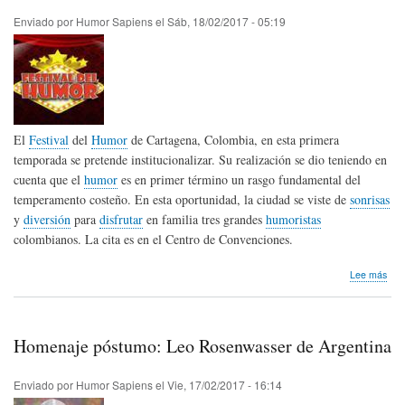
Enviado por
Humor Sapiens
el
Sáb, 18/02/2017 - 05:19
El
Festival
del
Humor
de Cartagena, Colombia, en esta primera
temporada se pretende institucionalizar. Su realización se dio teniendo en
cuenta que el
humor
es en primer término un rasgo fundamental del
temperamento costeño. En esta oportunidad, la ciudad se viste de
sonrisas
y
diversión
para
disfrutar
en familia tres grandes
humoristas
colombianos. La cita es en el Centro de Convenciones.
sob
Lee más
Fest
del
Hum
en
Homenaje póstumo: Leo Rosenwasser de Argentina
Car
Col
Enviado por
Humor Sapiens
el
Vie, 17/02/2017 - 16:14