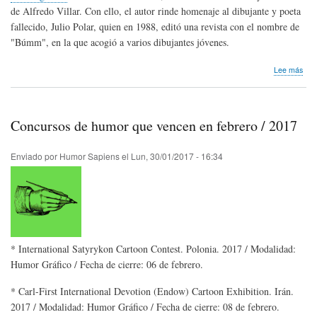
de Alfredo Villar. Con ello, el autor rinde homenaje al dibujante y poeta
fallecido, Julio Polar, quien en 1988, editó una revista con el nombre de
"Búmm", en la que acogió a varios dibujantes jóvenes.
sob
Lee más
Con
sob
hist
y
Concursos de humor que vencen en febrero / 2017
hum
gráf
en
Enviado por
Humor Sapiens
el
Lun, 30/01/2017 - 16:34
Per
* International Satyrykon Cartoon Contest. Polonia. 2017 / Modalidad:
Humor Gráfico / Fecha de cierre: 06 de febrero.
* Carl-First International Devotion (Endow) Cartoon Exhibition. Irán.
2017 / Modalidad: Humor Gráfico / Fecha de cierre: 08 de febrero.