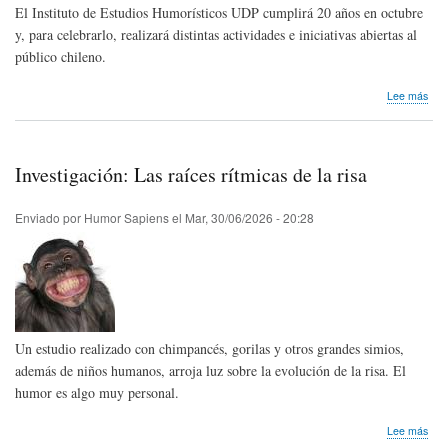
El Instituto de Estudios Humorísticos UDP cumplirá 20 años en octubre
y, para celebrarlo, realizará distintas actividades e iniciativas abiertas al
público chileno.
sob
Lee más
El
Inst
de
Estu
Investigación: Las raíces rítmicas de la risa
Hum
de
la
Enviado por
Humor Sapiens
el
Mar, 30/06/2026 - 20:28
Uni
Die
Port
cele
20
año
con
Un estudio realizado con chimpancés, gorilas y otros grandes simios,
múlt
acti
además de niños humanos, arroja luz sobre la evolución de la risa. El
humor es algo muy personal.
sob
Lee más
Inve