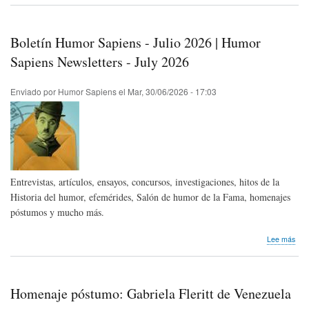
Las
raíc
rítm
Boletín Humor Sapiens - Julio 2026 | Humor
de
la
Sapiens Newsletters - July 2026
risa
Enviado por
Humor Sapiens
el
Mar, 30/06/2026 - 17:03
Entrevistas, artículos, ensayos, concursos, investigaciones, hitos de la
Historia del humor, efemérides, Salón de humor de la Fama, homenajes
póstumos y mucho más.
sob
Lee más
Bole
Hum
Sap
-
Homenaje póstumo: Gabriela Fleritt de Venezuela
Juli
202