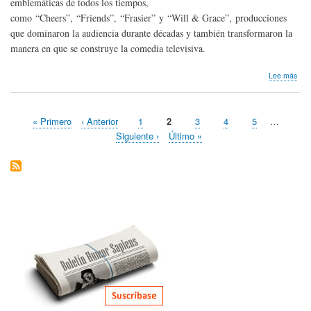
emblemáticas de todos los tiempos,
como “Cheers”, “Friends”, “Frasier” y “Will & Grace”, producciones
que dominaron la audiencia durante décadas y también transformaron la
manera en que se construye la comedia televisiva.
sob
Lee más
Hom
pós
Jam
Primera
« Primero
Página
‹ Anterior
Page
1
Página
2
Page
3
Page
4
Page
5
…
Bur
Paginación
página
anterior
actual
de
Siguiente
Siguiente ›
Última
Último »
Est
página
página
Uni