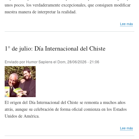
unos pocos, los verdaderamente excepcionales, que consiguen modificar
nuestra manera de interpretar la realidad.
sob
Lee más
Mel
Bro
cum
100
1° de julio: Día Internacional del Chiste
año
Enviado por
Humor Sapiens
el
Dom, 28/06/2026 - 21:06
El origen del Día Internacional del Chiste se remonta a muchos años
atrás, aunque su celebración de forma oficial comienza en los Estados
Unidos de América.
sob
Lee más
1°
de