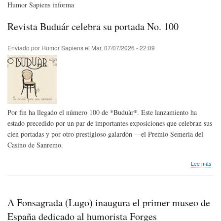
Humor Sapiens informa
Revista Buduár celebra su portada No. 100
Enviado por
Humor Sapiens
el
Mar, 07/07/2026 - 22:09
Por fin ha llegado el número 100 de *Buduàr*. Este lanzamiento ha
estado precedido por un par de importantes exposiciones que celebran sus
cien portadas y por otro prestigioso galardón —el Premio Semeria del
Casino de Sanremo.
sob
Lee más
Revi
Bud
cele
su
A Fonsagrada (Lugo) inaugura el primer museo de
por
No.
España dedicado al humorista Forges