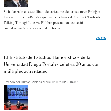
(Gir
Chi
Se ha lanzado el sexto álbum de caricaturas del artista turco Erdoğan
Karayel, titulado «Retratos que hablan a través de trazos» (*Portraits
Talking Through Lines*). El libro presenta una colección
cuidadosamente seleccionada de retratos...
sob
Lee más
Nos
lleg
not
de
El Instituto de Estudios Humorísticos de la
pre
|
Universidad Diego Portales celebra 20 años con
¡Se
múltiples actividades
ha
publ
el
Enviado por
Humor Sapiens
el
Mié, 01/07/2026 - 04:37
sext
álb
de
cari
de
Erd
Kara