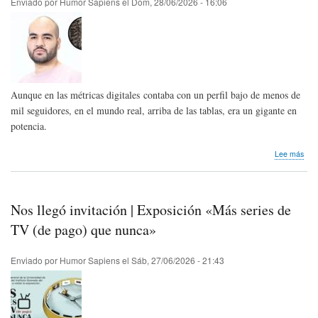
Enviado por
Humor Sapiens
el
Dom, 28/06/2026 - 16:06
Chil
Aunque en las métricas digitales contaba con un perfil bajo de menos de
mil seguidores, en el mundo real, arriba de las tablas, era un gigante en
potencia.
sob
Lee más
Hom
pós
Jair
Oqu
Nos llegó invitación | Exposición «Más series de
de
Ven
TV (de pago) que nunca»
Enviado por
Humor Sapiens
el
Sáb, 27/06/2026 - 21:43