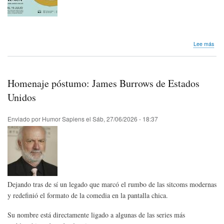
sob
Lee más
Nos
lleg
invi
|
Homenaje póstumo: James Burrows de Estados
Expo
«Má
Unidos
seri
de
Enviado por
Humor Sapiens
el
Sáb, 27/06/2026 - 18:37
TV
(de
pag
que
nun
Dejando tras de sí un legado que marcó el rumbo de las sitcoms modernas
y redefinió el formato de la comedia en la pantalla chica.
Su nombre está directamente ligado a algunas de las series más