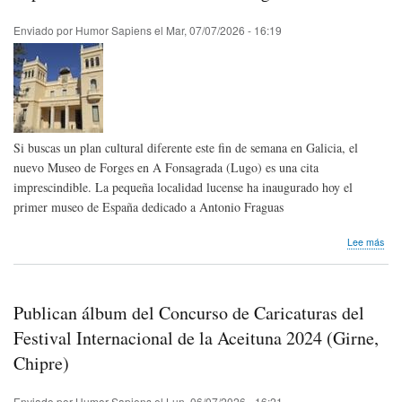
100
Enviado por
Humor Sapiens
el
Mar, 07/07/2026 - 16:19
Si buscas un plan cultural diferente este fin de semana en Galicia, el
nuevo Museo de Forges en A Fonsagrada (Lugo) es una cita
imprescindible. La pequeña localidad lucense ha inaugurado hoy el
primer museo de España dedicado a Antonio Fraguas
sob
Lee más
A
Fon
(Lu
ina
Publican álbum del Concurso de Caricaturas del
el
pri
Festival Internacional de la Aceituna 2024 (Girne,
mus
Chipre)
de
Esp
ded
Enviado por
Humor Sapiens
el
Lun, 06/07/2026 - 16:21