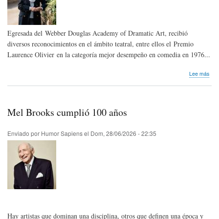
Egresada del Webber Douglas Academy of Dramatic Art, recibió
diversos reconocimientos en el ámbito teatral, entre ellos el Premio
Laurence Olivier en la categoría mejor desempeño en comedia en 1976...
sob
Lee más
Hom
pós
Pen
Keit
Mel Brooks cumplió 100 años
de
Rei
Uni
Enviado por
Humor Sapiens
el
Dom, 28/06/2026 - 22:35
Hay artistas que dominan una disciplina, otros que definen una época y