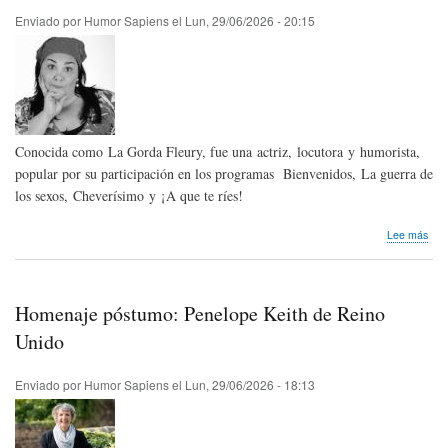
|
Enviado por
Humor Sapiens
el
Lun, 29/06/2026 - 20:15
Hum
Sap
New
-
July
202
Conocida como La Gorda Fleury, fue una actriz, locutora y humorista,
popular por su participación en los programas Bienvenidos, La guerra de
los sexos, Cheverísimo y ¡A que te ríes!
sob
Lee más
Hom
pós
Gabr
Fleri
Homenaje póstumo: Penelope Keith de Reino
de
Ven
Unido
Enviado por
Humor Sapiens
el
Lun, 29/06/2026 - 18:13