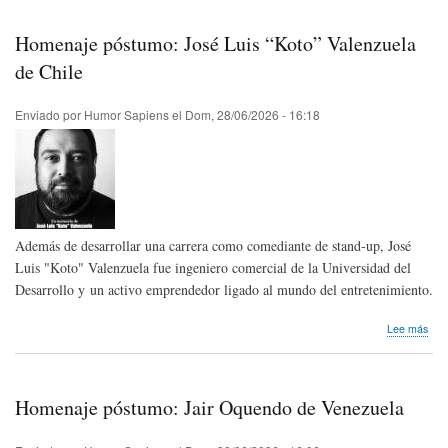
julio
Día
Homenaje póstumo: José Luis “Koto” Valenzuela
Inte
del
de Chile
Chis
Enviado por
Humor Sapiens
el
Dom, 28/06/2026 - 16:18
Además de desarrollar una carrera como comediante de stand-up, José
Luis "Koto" Valenzuela fue ingeniero comercial de la Universidad del
Desarrollo y un activo emprendedor ligado al mundo del entretenimiento.
sob
Lee más
Hom
pós
Jos
Luis
Homenaje póstumo: Jair Oquendo de Venezuela
“Kot
Val
de