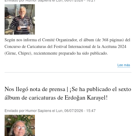
al
hum
For
Según nos informa el Comité Organizador, el álbum (de 368 páginas) del
Concurso de Caricaturas del Festival Internacional de la Aceituna 2024
(Girne, Chipre), recientemente preparado ha sido publicado.
sob
Lee más
Publ
álb
del
Con
Nos llegó nota de prensa | ¡Se ha publicado el sexto
de
Cari
álbum de caricaturas de Erdoğan Karayel!
del
Fest
Enviado por
Humor Sapiens
el
Lun, 06/07/2026 - 15:47
Inte
de
la
Ace
202