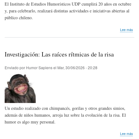
El Instituto de Estudios Humorísticos UDP cumplirá 20 años en octubre
y, para celebrarlo, realizará distintas actividades e iniciativas abiertas al
público chileno.
sob
Lee más
El
Inst
de
Estu
Investigación: Las raíces rítmicas de la risa
Hum
de
la
Enviado por
Humor Sapiens
el
Mar, 30/06/2026 - 20:28
Uni
Die
Port
cele
20
año
con
Un estudio realizado con chimpancés, gorilas y otros grandes simios,
múlt
acti
además de niños humanos, arroja luz sobre la evolución de la risa. El
humor es algo muy personal.
sob
Lee más
Inve