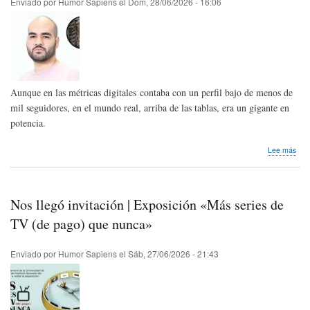
Enviado por
Humor Sapiens
el
Dom, 28/06/2026 - 16:06
Chil
Aunque en las métricas digitales contaba con un perfil bajo de menos de
mil seguidores, en el mundo real, arriba de las tablas, era un gigante en
potencia.
sob
Lee más
Hom
pós
Jair
Oqu
Nos llegó invitación | Exposición «Más series de
de
Ven
TV (de pago) que nunca»
Enviado por
Humor Sapiens
el
Sáb, 27/06/2026 - 21:43