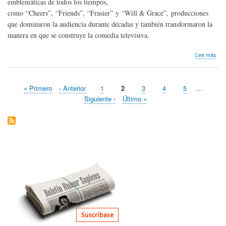
emblemáticas de todos los tiempos,
como “Cheers”, “Friends”, “Frasier” y “Will & Grace”, producciones
que dominaron la audiencia durante décadas y también transformaron la
manera en que se construye la comedia televisiva.
sob
Lee más
Hom
pós
Jam
Primera
« Primero
Página
‹ Anterior
Page
1
Página
2
Page
3
Page
4
Page
5
…
Bur
Paginación
página
anterior
actual
de
Siguiente
Siguiente ›
Última
Último »
Est
página
página
Uni