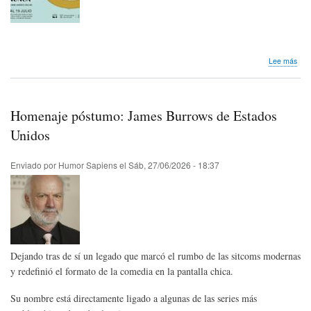
sob
Lee más
Nos
lleg
invi
|
Homenaje póstumo: James Burrows de Estados
Expo
«Má
Unidos
seri
de
Enviado por
Humor Sapiens
el
Sáb, 27/06/2026 - 18:37
TV
(de
pag
que
nun
Dejando tras de sí un legado que marcó el rumbo de las sitcoms modernas
y redefinió el formato de la comedia en la pantalla chica.
Su nombre está directamente ligado a algunas de las series más