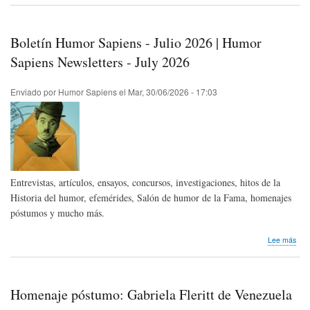
Las
raíc
rítm
Boletín Humor Sapiens - Julio 2026 | Humor
de
la
Sapiens Newsletters - July 2026
risa
Enviado por
Humor Sapiens
el
Mar, 30/06/2026 - 17:03
Entrevistas, artículos, ensayos, concursos, investigaciones, hitos de la
Historia del humor, efemérides, Salón de humor de la Fama, homenajes
póstumos y mucho más.
sob
Lee más
Bole
Hum
Sap
-
Homenaje póstumo: Gabriela Fleritt de Venezuela
Juli
202