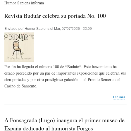
Humor Sapiens informa
Revista Buduár celebra su portada No. 100
Enviado por
Humor Sapiens
el
Mar, 07/07/2026 - 22:09
Por fin ha llegado el número 100 de *Buduàr*. Este lanzamiento ha
estado precedido por un par de importantes exposiciones que celebran sus
cien portadas y por otro prestigioso galardón —el Premio Semeria del
Casino de Sanremo.
sob
Lee más
Revi
Bud
cele
su
A Fonsagrada (Lugo) inaugura el primer museo de
por
No.
España dedicado al humorista Forges