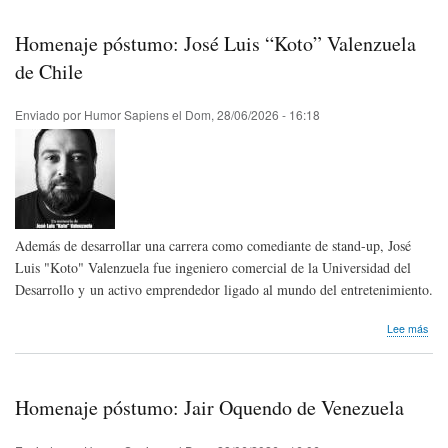
julio
Día
Homenaje póstumo: José Luis “Koto” Valenzuela
Inte
del
de Chile
Chis
Enviado por
Humor Sapiens
el
Dom, 28/06/2026 - 16:18
Además de desarrollar una carrera como comediante de stand-up, José
Luis "Koto" Valenzuela fue ingeniero comercial de la Universidad del
Desarrollo y un activo emprendedor ligado al mundo del entretenimiento.
sob
Lee más
Hom
pós
Jos
Luis
Homenaje póstumo: Jair Oquendo de Venezuela
“Kot
Val
de