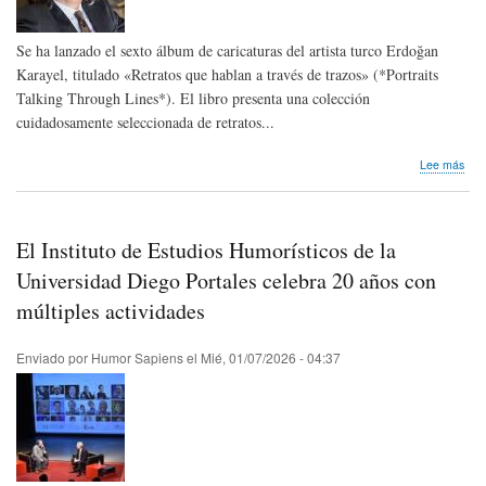
(Gir
Chi
Se ha lanzado el sexto álbum de caricaturas del artista turco Erdoğan
Karayel, titulado «Retratos que hablan a través de trazos» (*Portraits
Talking Through Lines*). El libro presenta una colección
cuidadosamente seleccionada de retratos...
sob
Lee más
Nos
lleg
not
de
El Instituto de Estudios Humorísticos de la
pre
|
Universidad Diego Portales celebra 20 años con
¡Se
múltiples actividades
ha
publ
el
Enviado por
Humor Sapiens
el
Mié, 01/07/2026 - 04:37
sext
álb
de
cari
de
Erd
Kara