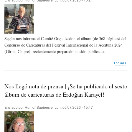
al
hum
For
Según nos informa el Comité Organizador, el álbum (de 368 páginas) del
Concurso de Caricaturas del Festival Internacional de la Aceituna 2024
(Girne, Chipre), recientemente preparado ha sido publicado.
sob
Lee más
Publ
álb
del
Con
Nos llegó nota de prensa | ¡Se ha publicado el sexto
de
Cari
álbum de caricaturas de Erdoğan Karayel!
del
Fest
Enviado por
Humor Sapiens
el
Lun, 06/07/2026 - 15:47
Inte
de
la
Ace
202