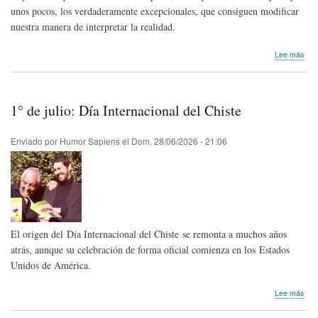
unos pocos, los verdaderamente excepcionales, que consiguen modificar
nuestra manera de interpretar la realidad.
sob
Lee más
Mel
Bro
cum
100
1° de julio: Día Internacional del Chiste
año
Enviado por
Humor Sapiens
el
Dom, 28/06/2026 - 21:06
El origen del Día Internacional del Chiste se remonta a muchos años
atrás, aunque su celebración de forma oficial comienza en los Estados
Unidos de América.
sob
Lee más
1°
de