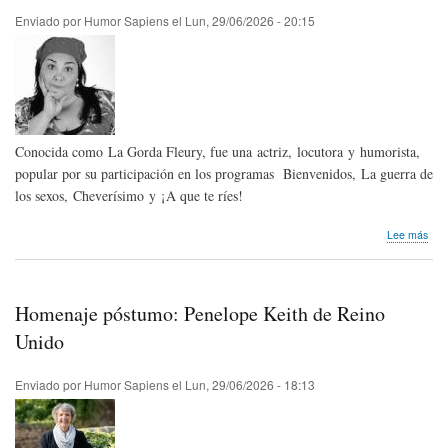
|
Enviado por
Humor Sapiens
el
Lun, 29/06/2026 - 20:15
Hum
Sap
New
-
July
202
Conocida como La Gorda Fleury, fue una actriz, locutora y humorista,
popular por su participación en los programas Bienvenidos, La guerra de
los sexos, Cheverísimo y ¡A que te ríes!
sob
Lee más
Hom
pós
Gabr
Fleri
Homenaje póstumo: Penelope Keith de Reino
de
Ven
Unido
Enviado por
Humor Sapiens
el
Lun, 29/06/2026 - 18:13