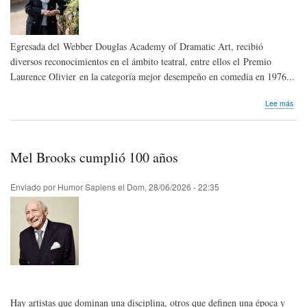
Egresada del Webber Douglas Academy of Dramatic Art, recibió
diversos reconocimientos en el ámbito teatral, entre ellos el Premio
Laurence Olivier en la categoría mejor desempeño en comedia en 1976...
sob
Lee más
Hom
pós
Pen
Keit
Mel Brooks cumplió 100 años
de
Rei
Uni
Enviado por
Humor Sapiens
el
Dom, 28/06/2026 - 22:35
Hay artistas que dominan una disciplina, otros que definen una época y