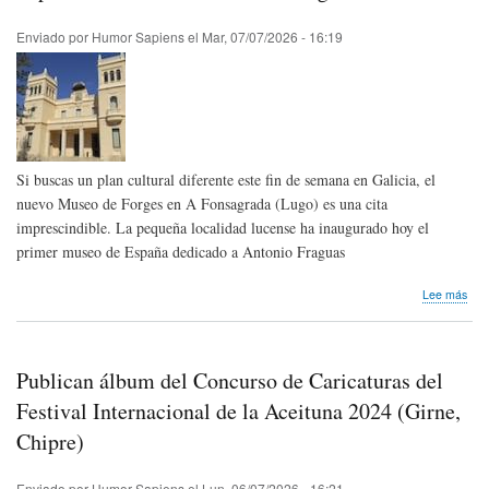
100
Enviado por
Humor Sapiens
el
Mar, 07/07/2026 - 16:19
Si buscas un plan cultural diferente este fin de semana en Galicia, el
nuevo Museo de Forges en A Fonsagrada (Lugo) es una cita
imprescindible. La pequeña localidad lucense ha inaugurado hoy el
primer museo de España dedicado a Antonio Fraguas
sob
Lee más
A
Fon
(Lu
ina
Publican álbum del Concurso de Caricaturas del
el
pri
Festival Internacional de la Aceituna 2024 (Girne,
mus
Chipre)
de
Esp
ded
Enviado por
Humor Sapiens
el
Lun, 06/07/2026 - 16:21